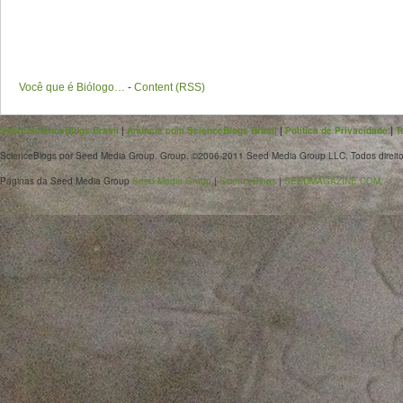
Você que é Biólogo…
-
Content (RSS)
Sobre ScienceBlogs Brasil
|
Anuncie com ScienceBlogs Brasil
|
Política de Privacidade
|
T
ScienceBlogs por Seed Media Group. Group. ©2006-2011 Seed Media Group LLC. Todos direito
Páginas da Seed Media Group
Seed Media Group
|
ScienceBlogs
|
SEEDMAGAZINE.COM