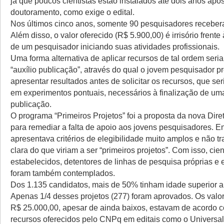
já que poucos cientistas estão instalados até dois anos apó
doutoramento, como exige o edital.
Nos últimos cinco anos, somente 90 pesquisadores receberam
Além disso, o valor oferecido (R$ 5.900,00) é irrisório frent
de um pesquisador iniciando suas atividades profissionais.
Uma forma alternativa de aplicar recursos de tal ordem seri
“auxílio publicação”, através do qual o jovem pesquisador pr
apresentar resultados antes de solicitar os recursos, que se
em experimentos pontuais, necessários à finalização de u
publicação.
O programa “Primeiros Projetos” foi a proposta da nova Dire
para remediar a falta de apoio aos jovens pesquisadores. Ent
apresentava critérios de elegibilidade muito amplos e não tr
clara do que viriam a ser “primeiros projetos”. Com isso, cien
estabelecidos, detentores de linhas de pesquisa próprias 
foram também contemplados.
Dos 1.135 candidatos, mais de 50% tinham idade superior a
Apenas 1/4 desses projetos (277) foram aprovados. Os valo
R$ 25.000,00, apesar de ainda baixos, estavam de acordo c
recursos oferecidos pelo CNPq em editais como o Universal.