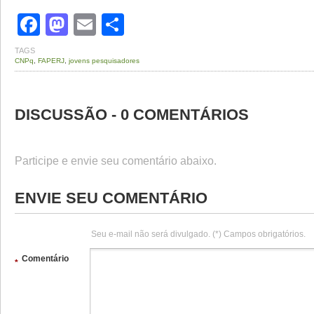
Facebook
Mastodon
Email
Share
TAGS
CNPq
,
FAPERJ
,
jovens pesquisadores
DISCUSSÃO - 0 COMENTÁRIOS
Participe e envie seu comentário abaixo.
ENVIE SEU COMENTÁRIO
Seu e-mail não será divulgado. (*) Campos obrigatórios.
Comentário
*