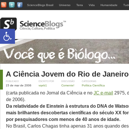
ScienceBlogs Brasil
Universo
Terra
Vida
Humanidade
Tud
Abrir a barra de ferramentas
A Ciência Jovem do Rio de Janeiro
PUBLICADO
ESCRITO POR
DISCUSSÃO
CATEGORIAS
15 de mar de 2006
vqeb1
Comente!
Política Científica
(carta publicada no Jornal da Ciência e no
JC e-mail
2975, 
de 2006).
Da relatividade de Einstein à estrutura do DNA de Watson
mais brilhantes descobertas científicas do século XX fo
por pesquisadores com menos de 40 anos de idade.
No Brasil, Carlos Chagas tinha apenas 31 anos quando de