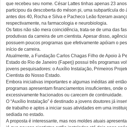
que recebeu seu nome. César Lattes tinhas apenas 23 ano
participou da descoberta do méson pi, uma subpartícula do 
antes dos 40, Rocha e Silva e Pacheco Leão fizeram avanç
respectivamente, na farmacologia e neurobiologia.
Os fatos não são mera coincidência, trata-se de uma das fa
produtivas da carreira de um cientista. Apesar disso, agênc
possuem poucos programas que efetivamente apóiam o pe
início de carreira.
Atualmente, a Fundação Carlos Chagas Filho de Apoio à P
Estado do Rio de Janeiro (Faperj) possui três programas vo
jovens pesquisadores: o Auxílio Instalação, Primeiros Proje
Cientista do Nosso Estado.
Embora iniciativas importantes e algumas inéditas até então
programas apresentam financiamentos insuficientes, onde 
excessivamente fracionados ou carecem de continuidade.
O “Auxílio Instalação” é destinado a jovens doutores já ins
de trabalho e aptos a iniciar suas atividades em uma instituiç
sediada no estado.
A proposta é interessante, mas nos moldes atuais apresenta-