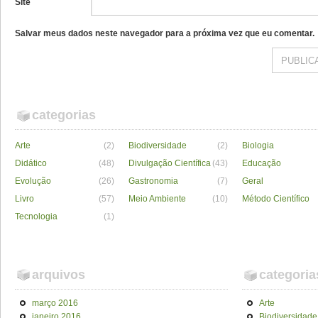
Site
Salvar meus dados neste navegador para a próxima vez que eu comentar.
categorias
Arte
(2)
Biodiversidade
(2)
Biologia
Didático
(48)
Divulgação Científica
(43)
Educação
Evolução
(26)
Gastronomia
(7)
Geral
Livro
(57)
Meio Ambiente
(10)
Método Científico
Tecnologia
(1)
arquivos
categoria
março 2016
Arte
janeiro 2016
Biodiversidade