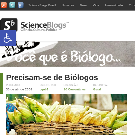
ScienceBlogs Brasil
Universo
Terra
Vida
Humanidade
Tud
Abrir a barra de ferramentas
Precisam-se de Biólogos
PUBLICADO
ESCRITO POR
DISCUSSÃO
CATEGORIAS
30 de abr de 2008
vqeb1
16 Comentários
Geral