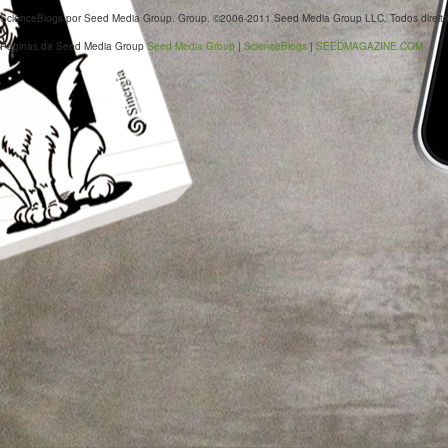
ScienceBlogs por Seed Media Group. Group. ©2006-2011 Seed Media Group LLC. Todos direito
Páginas da Seed Media Group
Seed Media Group
|
ScienceBlogs
|
SEEDMAGAZINE.COM