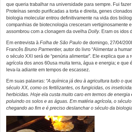
que queria trabalhar na universidade para sempre. Fui fazer
Proteínas sendo purificadas a torta e direita, genes clonados
biologia molecular entrou definitivamente na vida dos biólog
companhias de biotecnologia cresceram vertiginosamente 
assombrou com a clonagem da ovelha
Dolly
. Eram os idos 
Em entrevista à
Folha de São Paulo
de domingo, 27/04/200
Francês
Bruno Parmentier,
autor do livro “Alimentar a huma
o século XXI será de “penúria alimentar”. Ele explica que a 
agrícola dos anos 60usa muita terra, água e energia; e que 
leva-la adiante em tempos de escassez.
Em suas palavras:
“A química já deu à agricultura tudo o qu
século XX, como os fertilizantes, os fungicidas, os inseticida
herbicidas. Hoje ela custa muito caro em termos de energia
poluindo os solos e as águas. Em matéria agrícola, o século
chegando ao fim e é preciso deslanchar o século da biologi