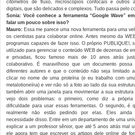
citômetros de fluxo, microscópios confocais e outros a
digitais, que são delicados e complexos. Tudo passa pelo c
Sonia: Você conhece a ferramenta “Google Wave” em 
falar um pouco sobre isso?
Mauro:
Essa me parece uma nova ferramenta para uma velh
os cientistas para colaborar online. Antes mesmo da WEB
programas capazes de fazer isso. O próprio PUBLIQUE!, s
utilizado para gerenciar o conteúdo WEB de dezenas de e
e privadas, ficou famoso mais de 10 anos atrás jus
colaborativo. É maravilhoso que um documento possa 
diferentes autores e que o conteúdo não seja limitado a
clicar no nome de uma proteína (e eu trabalho com u
metalotioneína) e ver não só a foto ao lado da sua estrutu
também abrir uma janela para movimentar a sua estrutur
vejo dois problemas: o primeiro, como diz a própria 
dificuldade para usar essas ferramentas. O segundo, é q
realmente não estão pedindo por elas. Eles aind
necessidade disso. Entre em um departamento de uma univ
explicar a um professor sênior, que até 5 anos atrás mal 
ele agora tem que escrever os artigos dele online de for