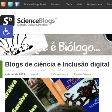
ScienceBlogs Brasil
Universo
Terra
Vida
Humanidade
Tud
Abrir a barra de ferramentas
Blogs de ciência e Inclusão digital
PUBLICADO
ESCRITO POR
DISCUSSÃO
CATEGORIAS
4 de set de 2009
vqeb1
6 Comentários
Escrita Criativa