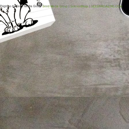
Páginas da Seed Media Group
Seed Media Group
|
ScienceBlogs
|
SEEDMAGAZINE.COM