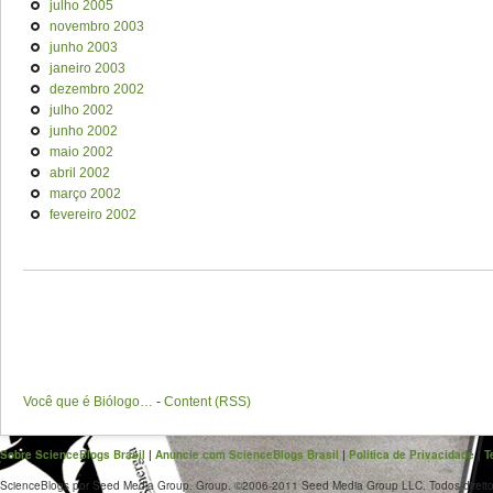
julho 2005
novembro 2003
junho 2003
janeiro 2003
dezembro 2002
julho 2002
junho 2002
maio 2002
abril 2002
março 2002
fevereiro 2002
Você que é Biólogo…
-
Content (RSS)
Sobre ScienceBlogs Brasil
|
Anuncie com ScienceBlogs Brasil
|
Política de Privacidade
|
T
ScienceBlogs por Seed Media Group. Group. ©2006-2011 Seed Media Group LLC. Todos direito