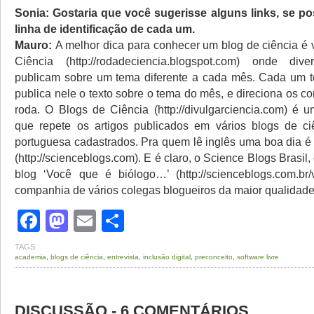
Sonia: Gostaria que você sugerisse alguns links, se p
linha de identificação de cada um.
Mauro:
A melhor dica para conhecer um blog de ciência é v
Ciência (http://rodadeciencia.blogspot.com) onde dive
publicam sobre um tema diferente a cada mês. Cada um t
publica nele o texto sobre o tema do mês, e direciona os c
roda. O Blogs de Ciência (http://divulgarciencia.com) é u
que repete os artigos publicados em vários blogs de ci
portuguesa cadastrados. Pra quem lê inglês uma boa dia é
(http://scienceblogs.com). E é claro, o Science Blogs Brasil
blog ‘Você que é biólogo…’ (http://scienceblogs.com.br/
companhia de vários colegas blogueiros da maior qualidade
Facebook
Mastodon
Email
Share
TAGS
academia
,
blogs de ciência
,
entrevista
,
inclusão digital
,
preconceito
,
software livre
DISCUSSÃO - 6 COMENTÁRIOS