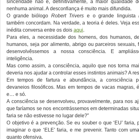
sinceridade não é, definitivamente, a maior qualidade 
nenhuma animal. A desconfiança é muito mais difundida.
O grande biólogo
Robert Trivers
e o grande linguista
também concordam. Na verdade, a teoria é deles. Veja ess
inédita conversa entre os dois
aqui
.
Para eles, a necessidade dos homens, dos humanos, de 
humanos, seja por alimento, abrigo ou parceiros sexuais,
desenvolvêssemos a nossa consciência. E ampliás
inteligência.
Mas como assim, a consciência, aquilo que nos torna ma
deveria nos ajudar a controlar esses instintos animais? A re
Em tempos de fartura e abundância, a consciência p
devaneios filosóficos. Mas em tempos de vacas magras, 
e… e só.
A consciência se desenvolveu, provavelmente, para nos aju
que faríamos se nos encontrássemos em determinadas situ
faria se não estivesse no lugar dele?”
O objetivo é a prevenção. Se eu souber o que ‘EU’ faria,
imaginar o que ‘ELE’ faria, e me prevenir. Tanto com um
quanto ofensiva.