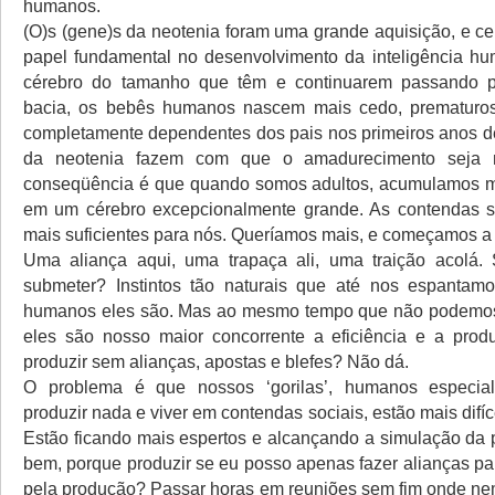
humanos.
(O)s (gene)s da neotenia foram uma grande aquisição, e ce
papel fundamental no desenvolvimento da inteligência hu
cérebro do tamanho que têm e continuarem passando p
bacia, os bebês humanos nascem mais cedo, prematur
completamente dependentes dos pais nos primeiros anos d
da neotenia fazem com que o amadurecimento seja 
conseqüência é que quando somos adultos, acumulamos mu
em um cérebro excepcionalmente grande. As contendas s
mais suficientes para nós. Queríamos mais, e começamos a 
Uma aliança aqui, uma trapaça ali, uma traição acolá. 
submeter? Instintos tão naturais que até nos espanta
humanos eles são. Mas ao mesmo tempo que não podemos 
eles são nosso maior concorrente a eficiência e a pro
produzir sem alianças, apostas e blefes? Não dá.
O problema é que nossos ‘gorilas’, humanos especia
produzir nada e viver em contendas sociais, estão mais difíce
Estão ficando mais espertos e alcançando a simulação da
bem, porque produzir se eu posso apenas fazer alianças par
pela produção? Passar horas em reuniões sem fim onde nem