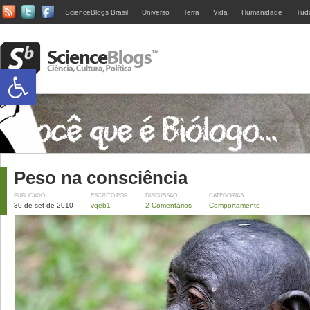
ScienceBlogs Brasil
Universo
Terra
Vida
Humanidade
Tud
Abrir a barra de ferramentas
Peso na consciência
PUBLICADO
ESCRITO POR
DISCUSSÃO
CATEGORIAS
30 de set de 2010
vqeb1
2 Comentários
Comportamento