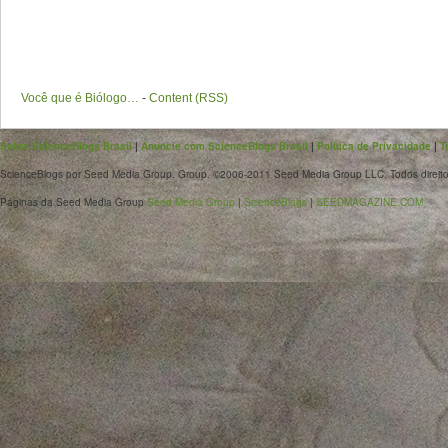
Você que é Biólogo…
-
Content (RSS)
Sobre ScienceBlogs Brasil
|
Anuncie com ScienceBlogs Brasil
|
Política de Privacidade
|
T
ScienceBlogs por Seed Media Group. Group. ©2006-2011 Seed Media Group LLC. Todos direito
Páginas da Seed Media Group
Seed Media Group
|
ScienceBlogs
|
SEEDMAGAZINE.COM