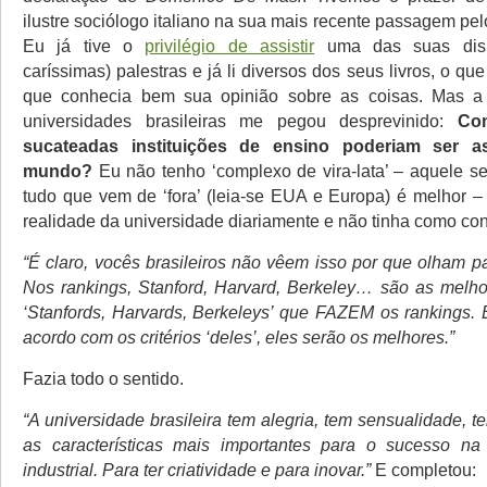
ilustre sociólogo italiano na sua mais recente passagem pel
Eu já tive o
privilégio de assistir
uma das suas disp
caríssimas) palestras e já li diversos dos seus livros, o qu
que conhecia bem sua opinião sobre as coisas. Mas a
universidades brasileiras me pegou desprevinido:
Co
sucateadas instituições de ensino poderiam ser 
mundo?
Eu não tenho ‘complexo de vira-lata’ – aquele s
tudo que vem de ‘fora’ (leia-se EUA e Europa) é melhor –
realidade da universidade diariamente e não tinha como co
“É claro, vocês brasileiros não vêem isso por que olham pa
Nos rankings, Stanford, Harvard, Berkeley… são as melh
‘Stanfords, Harvards, Berkeleys’ que FAZEM os rankings. 
acordo com os critérios ‘deles’, eles serão os melhores.”
Fazia todo o sentido.
“A universidade brasileira tem alegria, tem sensualidade, 
as características mais importantes para o sucesso na
industrial. Para ter criatividade e para inovar.”
E completou: