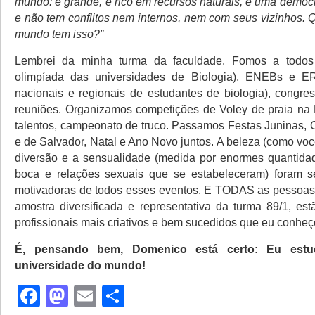
mundo: é grande, é rico em recursos naturais, é uma democra
e não tem conflitos nem internos, nem com seus vizinhos. 
mundo tem isso?”
Lembrei da minha turma da faculdade. Fomos a todos 
olimpíada das universidades de Biologia), ENEBs e E
nacionais e regionais de estudantes de biologia), congres
reuniões. Organizamos competições de Voley de praia na 
talentos, campeonato de truco. Passamos Festas Juninas, 
e de Salvador, Natal e Ano Novo juntos. A beleza (como vo
diversão e a sensualidade (medida por enormes quantida
boca e relações sexuais que se estabeleceram) foram s
motivadoras de todos esses eventos. E TODAS as pessoas
amostra diversificada e representativa da turma 89/1, est
profissionais mais criativos e bem sucedidos que eu conheç
É, pensando bem, Domenico está certo: Eu estu
universidade do mundo!
Facebook
Mastodon
Email
Share