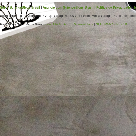
Sobre ScienceBlogs Brasil
|
Anuncie com ScienceBlogs Brasil
|
Política de Privacidade
|
T
ScienceBlogs por Seed Media Group. Group. ©2006-2011 Seed Media Group LLC. Todos direito
Páginas da Seed Media Group
Seed Media Group
|
ScienceBlogs
|
SEEDMAGAZINE.COM