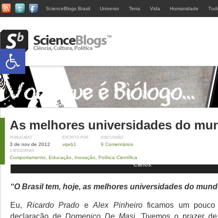
ScienceBlogs Brasil
Universo
Terra
Vida
Humanidade
Tud
Abrir a barra de ferramentas
As melhores universidades do mu
PUBLICADO
ESCRITO POR
DISCUSSÃO
3 de nov de 2012
vqeb1
9 Comentários
CATEGORIAS
Turma de 89/1 (Com alguns agregados) no Interbio de 1990 na Universida
Comportamento
,
Educação
,
Inovação
,
Política Científica
Carlos.
“O Brasil tem, hoje, as melhores universidades do mund
Eu,
Ricardo Prado
e
Alex Pinheiro
ficamos um pouco 
declaração de
Domenico De Masi
. Tivemos o prazer d