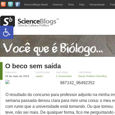
ScienceBlogs Brasil
Universo
Terra
Vida
Humanidade
Tud
Abrir a barra de ferramentas
O beco sem saída
PUBLICADO
ESCRITO POR
DISCUSSÃO
CATEGORIAS
19 de maio de 2014
vqeb1
1 Comentário
Geral
,
Política Científica
O resultado do concurso para professor adjunto na minha ins
semana passada deixou clara para mim uma coisa: o meu 
com rumo que a universidade está tomando. Ou que tomou.
teve, não sei mais. De qualquer forma, fico me perguntand