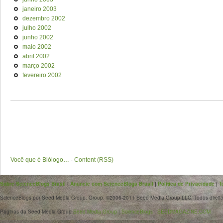
janeiro 2003
dezembro 2002
julho 2002
junho 2002
maio 2002
abril 2002
março 2002
fevereiro 2002
Você que é Biólogo…
-
Content (RSS)
Sobre ScienceBlogs Brasil
|
Anuncie com ScienceBlogs Brasil
|
Política de Privacidade
|
T
ScienceBlogs por Seed Media Group. Group. ©2006-2011 Seed Media Group LLC. Todos direito
Páginas da Seed Media Group
Seed Media Group
|
ScienceBlogs
|
SEEDMAGAZINE.COM