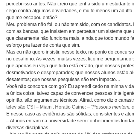
percebi isso antes. Não creio que tenha sido um estudante id
cego contra algumas obviedades, e muito menos um adulto i
que me escapou então?
Meu problema não foi, ou não tem sido, com os candidatos.
com as bancas, que insistem em perpetuar um sistema que 
que claramente não funciona mais, ainda que todo mundo f
esforço pra fazer de conta que sim.
Mas eu não quero insistir, nesse texto, no ponto do concurso;
no desalinho. As vezes, muitas vezes, fico me perguntando 
que apenas eu veja que tudo está errado, que nossos profe
desmotivados e despreparados; que nossos alunos estão al
desatentos; que nossas pesquisas não tem impacto…
Você não concorda comigo? Eu aprendi cedo na minha vid
a única coisa, talvez capaz de convencer pessoas inteligen
opinião, são argumentos técnicos. Afinal, como diz o canas
televisão
CSI –
Miami, Horatio Caine: –
“Pessoas mentem, e
E nesse caso as evidências são sólidas, consistentes e ater
– Alunos entram na universidade sem conhecimentos funda
diversas disciplinas