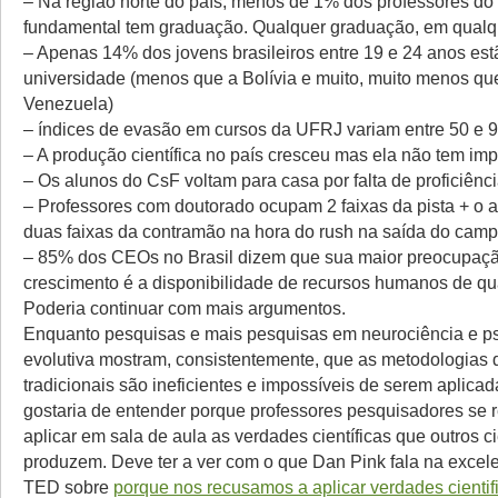
– Na região norte do país, menos de 1% dos professores do
fundamental tem graduação. Qualquer graduação, em qualq
– Apenas 14% dos jovens brasileiros entre 19 e 24 anos est
universidade (menos que a Bolívia e muito, muito menos qu
Venezuela)
– índices de evasão em cursos da UFRJ variam entre 50 e
– A produção científica no país cresceu mas ela não tem im
– Os alunos do CsF voltam para casa por falta de proficiênc
– Professores com doutorado ocupam 2 faixas da pista + o 
duas faixas da contramão na hora do rush na saída do cam
– 85% dos CEOs no Brasil dizem que sua maior preocupaçã
crescimento é a disponibilidade de recursos humanos de qu
Poderia continuar com mais argumentos.
Enquanto pesquisas e mais pesquisas em neurociência e ps
evolutiva mostram, consistentemente, que as metodologias 
tradicionais são ineficientes e impossíveis de serem aplica
gostaria de entender porque professores pesquisadores se
aplicar em sala de aula as verdades científicas que outros ci
produzem. Deve ter a ver com o que Dan Pink fala na excele
TED sobre
porque nos recusamos a aplicar verdades cienti