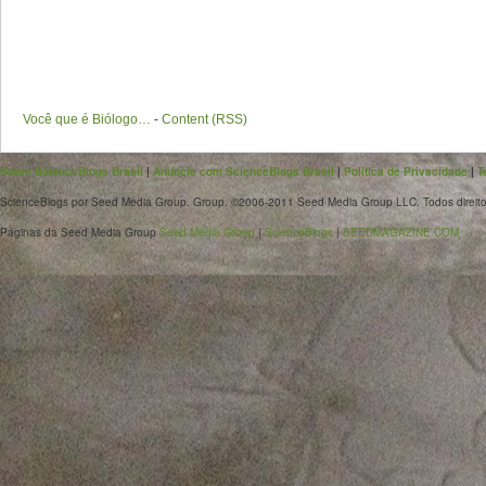
Você que é Biólogo…
-
Content (RSS)
Sobre ScienceBlogs Brasil
|
Anuncie com ScienceBlogs Brasil
|
Política de Privacidade
|
T
ScienceBlogs por Seed Media Group. Group. ©2006-2011 Seed Media Group LLC. Todos direito
Páginas da Seed Media Group
Seed Media Group
|
ScienceBlogs
|
SEEDMAGAZINE.COM