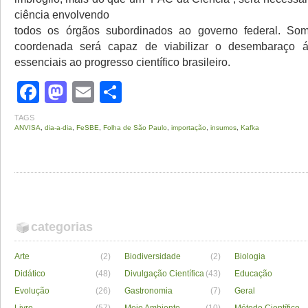
ciência envolvendo
todos os órgãos subordinados ao governo federal. S
coordenada será capaz de viabilizar o desembaraço á
essenciais ao progresso científico brasileiro.
Facebook
Mastodon
Email
Share
TAGS
ANVISA
,
dia-a-dia
,
FeSBE
,
Folha de São Paulo
,
importação
,
insumos
,
Kafka
categorias
Arte
(2)
Biodiversidade
(2)
Biologia
Didático
(48)
Divulgação Científica
(43)
Educação
Evolução
(26)
Gastronomia
(7)
Geral