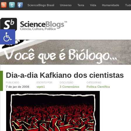
ScienceBlogs Brasil
Universo
Terra
Vida
Humanidade
Tud
Abrir a barra de ferramentas
Dia-a-dia Kafkiano dos cientistas
PUBLICADO
ESCRITO POR
DISCUSSÃO
CATEGORIAS
7 de jan de 2008
vqeb1
3 Comentários
Política Científica