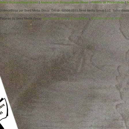
Sobre ScienceBlogs Brasil
|
Anuncie com ScienceBlogs Brasil
|
Política de Privacidade
|
T
ScienceBlogs por Seed Media Group. Group. ©2006-2011 Seed Media Group LLC. Todos direito
Páginas da Seed Media Group
Seed Media Group
|
ScienceBlogs
|
SEEDMAGAZINE.COM