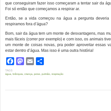
que conseguiram fazer isso começaram a tentar sair da água
Foi só então que começamos a respirar ar.
Então, se a vida começou na água a pergunta deveria 
respiramos fora d’água?
Bom, sair da água tem um monte de desvantagens, mas mu
mais fáceis (correr por exemplo) e com isso, os animais tiv
um monte de coisas novas, pra poder aproveitar essas v
estar dentro d’água. Mas isso é uma outra história!
Facebook
Mastodon
Email
Share
TAGS
água
,
brânquia
,
criança
,
peixe
,
pulmão
,
respiração