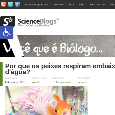
ScienceBlogs Brasil
Universo
Terra
Vida
Humanidade
Tud
Abrir a barra de ferramentas
Por que os peixes respiram embai
d'água?
PUBLICADO
ESCRITO POR
DISCUSSÃO
CATEGORIAS
6 de jan de 2007
vqeb1
19 Comentários
Infantil