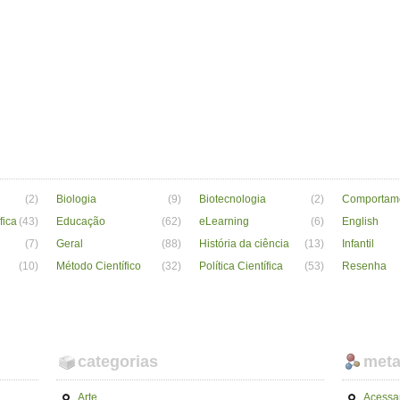
(2)
Biologia
(9)
Biotecnologia
(2)
Comportam
fica
(43)
Educação
(62)
eLearning
(6)
English
(7)
Geral
(88)
História da ciência
(13)
Infantil
(10)
Método Científico
(32)
Política Científica
(53)
Resenha
categorias
met
Arte
Acessa