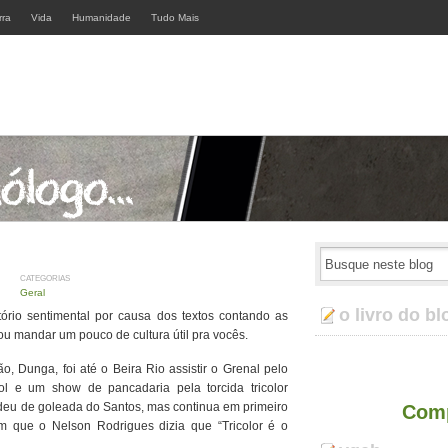
rra
Vida
Humanidade
Tudo Mais
CATEGORIAS
Geral
o livro do bl
ório sentimental por causa dos textos contando as
ou mandar um pouco de cultura útil pra vocês.
o, Dunga, foi até o Beira Rio assistir o Grenal pelo
ol e um show de pancadaria pela torcida tricolor
erdeu de goleada do Santos, mas continua em primeiro
Comp
m que o Nelson Rodrigues dizia que “Tricolor é o