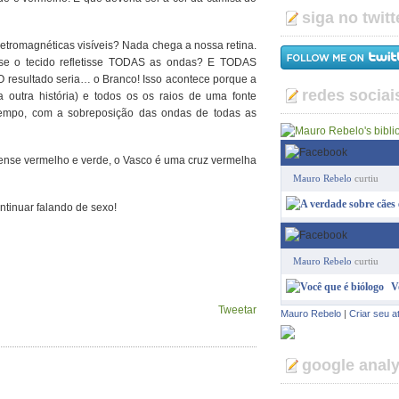
siga no twitt
tromagnéticas visíveis? Nada chega a nossa retina.
se o tecido refletisse TODAS as ondas? E TODAS
esultado seria… o Branco! Isso acontece porque a
redes sociai
 outra história) e todos os os raios de uma fonte
empo, com a sobreposição das ondas de todas as
ense vermelho e verde, o Vasco é uma cruz vermelha
Mauro Rebelo
curtiu
tinuar falando de sexo!
Mauro Rebelo
curtiu
V
Tweetar
Mauro Rebelo
|
Criar seu a
google analy