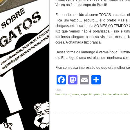
Vasco na final da copa do Brasil!
E quando o tecido absorve TODAS as ondas ele
Fica um vazio… escuro… é o preto! Mas e 
chegassem a sua retina AO MESMO TEMPO? O r
luz que vemos não é polarizada (isso é uma
luminosa chegam a nossa vista ao mesmo t
cores. A chamada luz branca.
Dessa forma o Flamengo é vermelho, o Flumin
e o Botafogo é uma estrela, sem nenhuma cor.
Fico com essa impressão de que era melhor con
Facebook
Mastodon
Email
Share
TAGS
branco
,
cor
,
cores
,
espectro
,
preto
,
tricolor
,
ultra violeta