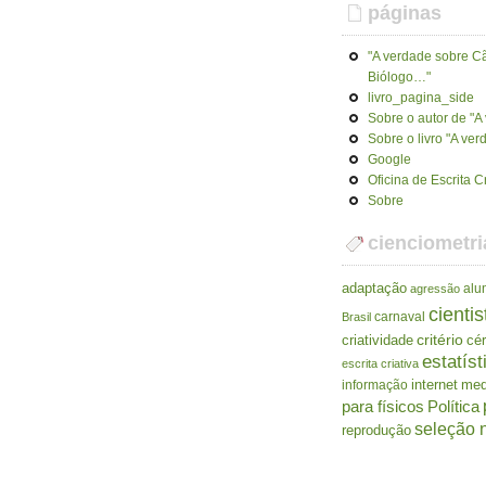
páginas
"A verdade sobre Cã
Biólogo…"
livro_pagina_side
Sobre o autor de "
Sobre o livro "A ve
Google
Oficina de Escrita C
Sobre
cienciometri
adaptação
alu
agressão
cientis
carnaval
Brasil
criatividade
critério
cé
estatíst
escrita criativa
internet
me
informação
para físicos
Política
seleção n
reprodução