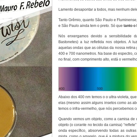
Lamento desapontar a todos, mas nenhum deles 
Tanto Grêmio, quanto São Paulo e Fluminense,
e São Paulo ainda tem o preto. Só que
tanto o
Nós enxergamos devido a sensibilidade d
Bastonetes) a luz refletida nos objetos. A l
aquelas ondas que as células da nossa retina 
400 e 700 nanometros. Na base do espectro, c
no final, com comprimento alto, está o vermelh
Abaixo dos 400 nm temos o o ultra-violeta, qu
elas (mesmo assim alguns insetos como as abe
temos o infra-vermelho, que nós percebemos c
Quando vemos um objeto, como a camisa de u
objeto (o corante no tecido da camisa) “refle
onda específico, absorvendo todas as outra
mista, como o amarelo, que é a mistura do ver