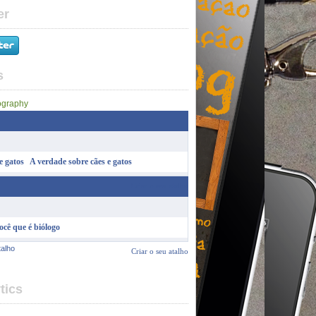
er
s
A verdade sobre cães e gatos
Criar o seu atalho
ocê que é biólogo
talho
Criar o seu atalho
tics