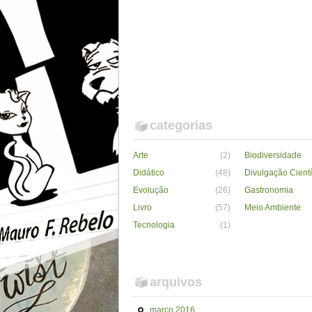
categorias
Arte
(2)
Biodiversidade
Didático
(48)
Divulgação Cientí
Evolução
(26)
Gastronomia
Livro
(57)
Meio Ambiente
Tecnologia
(1)
arquivos
março 2016