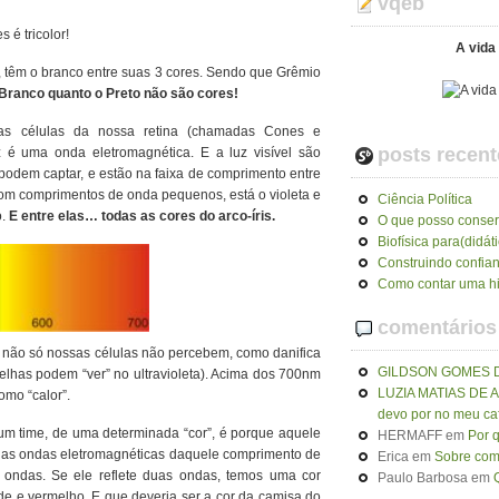
vqeb
é tricolor!
A vida 
 têm o branco entre suas 3 cores. Sendo que Grêmio
 Branco quanto o Preto não são cores!
as células da nossa retina (chamadas Cones e
posts recent
uz é uma onda eletromagnética. E a luz visível são
podem captar, e estão na faixa de comprimento entre
om comprimentos de onda pequenos, está o violeta e
Ciência Política
o.
E entre elas… todas as cores do arco-íris.
O que posso conser
Biofísica para(didát
Construindo confia
Como contar uma hi
comentários
e não só nossas células não percebem, como danifica
GILDSON GOMES 
lhas podem “ver” no ultravioleta). Acima dos 700nm
LUZIA MATIAS DE
omo “calor”.
devo por no meu ca
m time, de uma determinada “cor”, é porque aquele
HERMAFF
em
Por 
te” as ondas eletromagnéticas daquele comprimento de
Erica
em
Sobre como
s ondas. Se ele reflete duas ondas, temos uma cor
Paulo Barbosa
em
de e vermelho. E que deveria ser a cor da camisa do