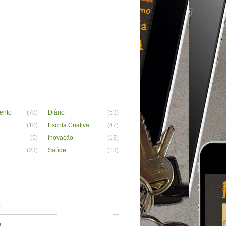
ento
(78)
Diário
(53)
(10)
Escrita Criativa
(47)
(5)
Inovação
(13)
(23)
Saúde
(13)
a
r