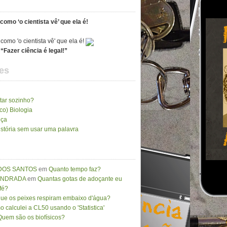
como ‘o cientista vê’ que ela é!
“Fazer ciência é legal!”
es
tar sozinho?
ico) Biologia
nça
stória sem usar uma palavra
DOS SANTOS
em
Quanto tempo faz?
 ANDRADA
em
Quantas gotas de adoçante eu
fé?
que os peixes respiram embaixo d'água?
 calculei a CL50 usando o 'Statistica'
Quem são os biofísicos?