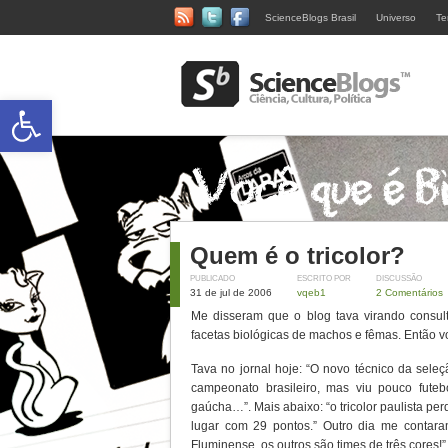
ScienceBlogs Brasil
Universo
Te
Abrir a barra de ferramentas
Quem é o tricolor?
PUBLICADO
ESCRITO POR
DISCUSSÃO
31 de jul de 2006
vqeb1
2 Comentários
Me disseram que o blog tava virando consult
facetas biológicas de machos e fêmas. Então v
Tava no jornal hoje: “O novo técnico da seleçã
campeonato brasileiro, mas viu pouco futeb
gaúcha…”. Mais abaixo: “o tricolor paulista p
lugar com 29 pontos.” Outro dia me contara
Fluminense, os outros são times de três cores!”