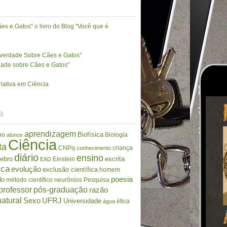
es e Gatos" o livro do Blog "Você que é
A verdade Sobre Cães e Gatos"
rdade sobre Cães e Gatos"
riativa em Ciência
a
aprendizagem
Biofísica
no
Biologia
alunos
Ciência
ta
CNPq
criança
conhecimento
diário
ensino
rebro
escrita
Einstein
EAD
ica
evolução
exclusão científica
homem
poesia
do
método científico
neurônios
Pesquisa
professor
pós-graduação
razão
atural
Sexo
UFRJ
Universidade
ética
água