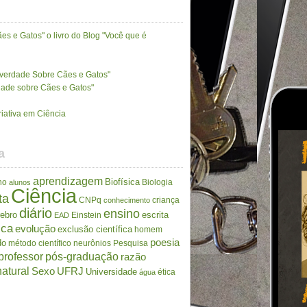
es e Gatos" o livro do Blog "Você que é
A verdade Sobre Cães e Gatos"
rdade sobre Cães e Gatos"
riativa em Ciência
a
aprendizagem
Biofísica
no
Biologia
alunos
Ciência
ta
CNPq
criança
conhecimento
diário
ensino
rebro
escrita
Einstein
EAD
ica
evolução
exclusão científica
homem
poesia
do
método científico
neurônios
Pesquisa
professor
pós-graduação
razão
atural
Sexo
UFRJ
Universidade
ética
água