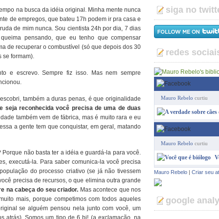
siga no twitt
tempo na busca da idéia original. Minha mente nunca
nte de empregos, que bateu 17h podem ir pra casa e
uda de mim nunca. Sou cientista 24h por dia, 7 dias
o queima pensando, que eu tenho que compensar
a de recuperar o combustível (só que depois dos 30
redes sociai
as se formam).
nto e escrevo. Sempre fiz isso. Mas nem sempre
ncionou.
Mauro Rebelo
curtiu
escobri, também a duras penas, é que originalidade
de seja reconhecida você precisa de uma de duas
idade também vem de fábrica, mas é muito rara e eu
 essa a gente tem que conquistar, em geral, matando
Mauro Rebelo
curtiu
? Porque não basta ter a idéia e guardá-la para você.
V
s, executá-la. Para saber comunica-la você precisa
população do processo criativo (se já não tivessem
Mauro Rebelo
|
Criar seu a
você precisa de recursos, o que elimina outra grande
re na cabeça do seu criador.
Mas acontece que nos
 muito mais, porque competimos com todos aqueles
google analy
original se alguém pensou nela junto com você, um
s atrás). Somos um tipo de 6 bi! (a exclamação, na