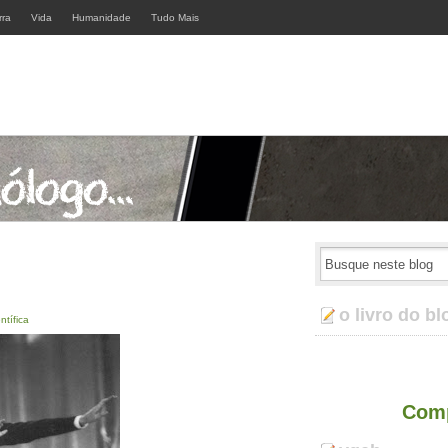
rra
Vida
Humanidade
Tudo Mais
o livro do bl
ntífica
Comp