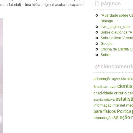
páginas
 do fatorial). Uma idéia original acaba escapando.
"A verdade sobre Cã
Biólogo…"
livro_pagina_side
Sobre o autor de "
Sobre o livro "A ve
Google
Oficina de Escrita C
Sobre
cienciometri
adaptação
alu
agressão
cientis
carnaval
Brasil
criatividade
critério
cé
estatíst
escrita criativa
internet
me
informação
para físicos
Política
seleção n
reprodução