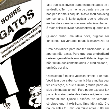
Mas que isso, invisto grandes quantidades de 
se desliga. Tem um monte de gente, em um mo
não pensar mais naquilo. Mas o meu não desgr
por semana. É tanto açúcar que o cérebr
enchendo a cara de macarronada. A minha form
é mais difícil se livrar das reservas, quando el
Quando tenho uma idéia nova, original, se
funcionou. Na verdade, pouquíssimas vezes fu
Uma das razões para não ter funcionado, eu d
apenas não basta.
Para que sua originalida
coisas: genialidade ou credibilidade.
A genial
não fui um dos contemplados. A credibilidade,
um leão por dia.
O resultado é muitas vezes frustrante. Por que
Você tem que saber comunicá-la e muitas veze
ter educação, o que elimina grande parte da 
sido eliminadas antes). Para poder executa-la 
parte.
A maior parte das idéias originais mor
somos muitos. Quase 6 bilhões. Na verdade
cérebros que já existiram. Uma idéia não é 
pouco antes (10 min) ou muito antes (500 ano