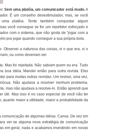
er.
Sem uma platéia, um comunicador está mudo.
A
ador. É um conselho desestimulador, mas, se você
 uma platéia. Tente também conquistar algum
oisas você consegue se for um repetidor esforçado e
tados com o sistema, que não gosta de “jogar com a
uém pra jogar quando conseguir a sua própria bola.
. Observei a natureza das coisas, vi o que era, vi o
riam, ou como deveriam ser.
ta. Mas foi rejeitada. Não sabiam quem eu era. Tudo
 boa idéia. Mandei então para outra revista. Eles
i para muitas outras revistas. Um revisor, uma vez,
inócua. Não ajudava a resolver nenhum problema.
ta, mas não ajudava a resolve-lo. Então aprendi que
er útil. Mas isso é no caso especial de você não ter
 quanto maior a utilidade, maior a probabilidade da
a comunicação de algumas idéias. Cansa. De vez em
ara ver se alguma nova estratégia de comunicação
Mas em geral, nada e acabamos investindo em novas