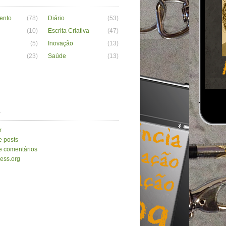
ento
(78)
Diário
(53)
(10)
Escrita Criativa
(47)
(5)
Inovação
(13)
(23)
Saúde
(13)
a
r
e posts
e comentários
ess.org