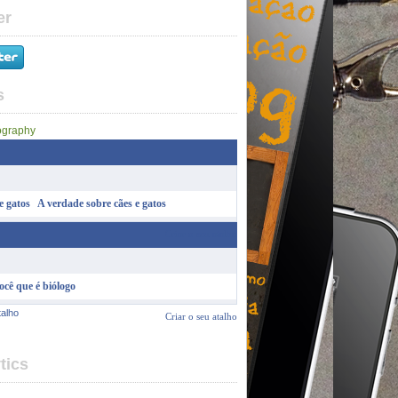
er
s
A verdade sobre cães e gatos
Criar o seu atalho
ocê que é biólogo
talho
Criar o seu atalho
tics