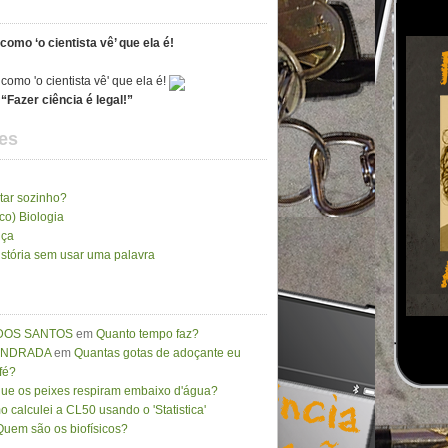
como ‘o cientista vê’ que ela é!
“Fazer ciência é legal!”
es
tar sozinho?
ico) Biologia
nça
stória sem usar uma palavra
DOS SANTOS
em
Quanto tempo faz?
 ANDRADA
em
Quantas gotas de adoçante eu
fé?
que os peixes respiram embaixo d'água?
 calculei a CL50 usando o 'Statistica'
Quem são os biofísicos?