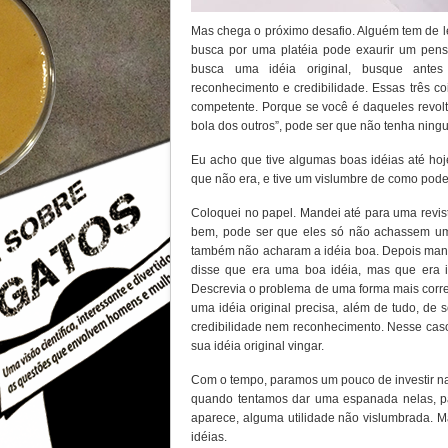
Mas chega o próximo desafio. Alguém tem de l
busca por uma platéia pode exaurir um pens
busca uma idéia original, busque antes
reconhecimento e credibilidade. Essas três c
competente. Porque se você é daqueles revol
bola dos outros”, pode ser que não tenha ning
Eu acho que tive algumas boas idéias até hoje
que não era, e tive um vislumbre de como pode
Coloquei no papel. Mandei até para uma revis
bem, pode ser que eles só não achassem uma
também não acharam a idéia boa. Depois mande
disse que era uma boa idéia, mas que era 
Descrevia o problema de uma forma mais corre
uma idéia original precisa, além de tudo, de s
credibilidade nem reconhecimento. Nesse caso,
sua idéia original vingar.
Com o tempo, paramos um pouco de investir n
quando tentamos dar uma espanada nelas, p
aparece, alguma utilidade não vislumbrada. 
idéias.