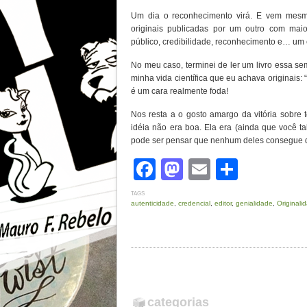
Um dia o reconhecimento virá. E vem mesmo
originais publicadas por um outro com maio
público, credibilidade, reconhecimento e… um e
No meu caso, terminei de ler um livro essa 
minha vida científica que eu achava originais: 
é um cara realmente foda!
Nos resta a o gosto amargo da vitória sobre
idéia não era boa. Ela era (ainda que você t
pode ser pensar que nenhum deles consegue d
Facebook
Mastodon
Email
Share
TAGS
autenticidade
,
credencial
,
editor
,
genialidade
,
Originali
categorias