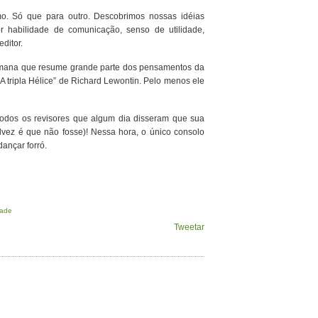
. Só que para outro. Descobrimos nossas idéias
r habilidade de comunicação, senso de utilidade,
ditor.
semana que resume grande parte dos pensamentos da
“A tripla Hélice” de Richard Lewontin. Pelo menos ele
 todos os revisores que algum dia disseram que sua
alvez é que não fosse)! Nessa hora, o único consolo
ançar forró.
dade
Tweetar