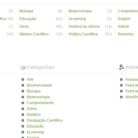
(2)
Biologia
(9)
Biotecnologia
(2)
Comportam
fica
(43)
Educação
(62)
eLearning
(6)
English
(7)
Geral
(88)
História da ciência
(13)
Infantil
(10)
Método Científico
(32)
Política Científica
(53)
Resenha
categorias
met
Arte
Acessa
Biodiversidade
Feed d
Biologia
Feed d
Biotecnologia
WordPr
Comportamento
Diário
Didático
Divulgação Científica
Educação
eLearning