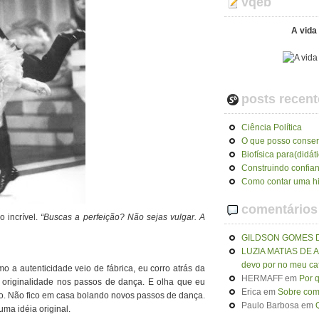
vqeb
A vida 
posts recent
Ciência Política
O que posso conser
Biofísica para(didát
Construindo confia
Como contar uma hi
comentários
 incrível.
“Buscas a perfeição? Não sejas vulgar. A
GILDSON GOMES 
LUZIA MATIAS DE
devo por no meu ca
o a autenticidade veio de fábrica, eu corro atrás da
HERMAFF
em
Por 
 originalidade nos passos de dança. E olha que eu
Erica
em
Sobre como
io. Não fico em casa bolando novos passos de dança.
Paulo Barbosa
em
ma idéia original.