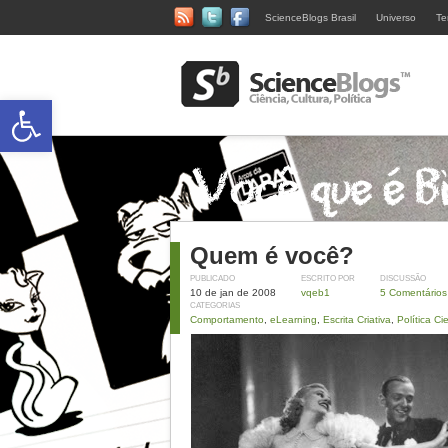
ScienceBlogs Brasil
Universo
Te
Abrir a barra de ferramentas
Quem é você?
PUBLICADO
ESCRITO POR
DISCUSSÃO
10 de jan de 2008
vqeb1
5 Comentários
CATEGORIAS
Comportamento
,
eLearning
,
Escrita Criativa
,
Política Cie