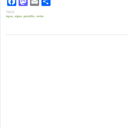
Facebook
Mastodon
Email
Share
TAGS
água
,
algas
,
garrafão
,
verde