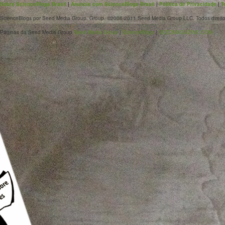
Sobre ScienceBlogs Brasil
|
Anuncie com ScienceBlogs Brasil
|
Política de Privacidade
|
T
ScienceBlogs por Seed Media Group. Group. ©2006-2011 Seed Media Group LLC. Todos direito
Páginas da Seed Media Group
Seed Media Group
|
ScienceBlogs
|
SEEDMAGAZINE.COM