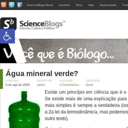
ScienceBlogs Brasil
Universo
Terra
Vida
Humanidade
Tud
Abrir a barra de ferramentas
Água mineral verde?
PUBLICADO
ESCRITO POR
DISCUSSÃO
CATEGORIAS
4 de ago de 2006
vqeb1
4 Comentários
Geral
Existe um princípio em ciência que é o 
Se existe mais de uma explicação par
mais simples é sempre a verdadeira (is
a 2a lei da termodinâmica, mas podemos 
outro texto).