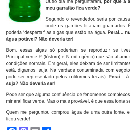
Outro dia me perguntaram,
por que a 
meu garrafão fica verde?
Segundo o revendedor, seria por causa
onde os garrfões ficariam guardados. 
poderia ‘despertar’ as algas que estão na água.
Peraí… ma
água potável? Não deveria ter!
Bom, essas algas só poderiam se reproduzir se tives
Principalmente P (fósforo) e N (nitrogênio) que são altame
condições normais. Em geral, eles deixam de ser limitant
está, digamos, suja. Na verdade contaminada com esgoto
pode ser representado pelos coliformes fecais).
Peraí… á
suja? Não deveria ser!
Pode ser que alguma confluência de fenomenos complexos
mineral ficar verde. Mas o mais provável, é que essa fonte s
Quem me perguntou comprou água de uma outra fonte, e
ficou verde!