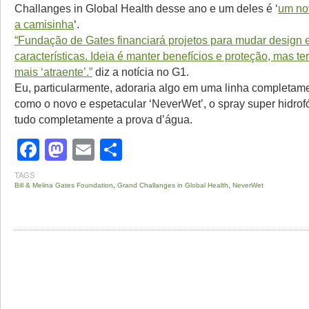
Challanges in Global Health desse ano e um deles é ‘
um no
a camisinha
‘.
“Fundação de Gates financiará projetos para mudar design 
características. Ideia é manter benefícios e proteção, mas te
mais ‘atraente’.”
diz a notícia no G1.
Eu, particularmente, adoraria algo em uma linha completame
como o novo e espetacular ‘NeverWet’, o spray super hidrof
tudo completamente a prova d’água.
Facebook
Mastodon
Email
Share
TAGS
Bill & Melina Gates Foundation
,
Grand Challanges in Global Health
,
NeverWet