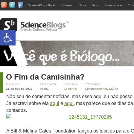
ScienceBlogs Brasil
Universo
Terra
Vida
Humanidade
Tud
Abrir a barra de ferramentas
O Fim da Camisinha?
PUBLICADO
ESCRITO POR
DISCUSSÃO
CATEGORIAS
21 de nov de 2013
vqeb1
Comente!
Comportamento
,
Saúde
Não sou de comentar notícias, mas essa aqui eu não posso 
Já escrevi sobre ela
aqui
e
aqui
, mas parece que os dias da
contados.
A Bill & Melina Gates Foundation lançou os tópicos para o 