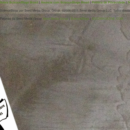
Sobre ScienceBlogs Brasil
|
Anuncie com ScienceBlogs Brasil
|
Política de Privacidade
|
T
ScienceBlogs por Seed Media Group. Group. ©2006-2011 Seed Media Group LLC. Todos direito
Páginas da Seed Media Group
Seed Media Group
|
ScienceBlogs
|
SEEDMAGAZINE.COM