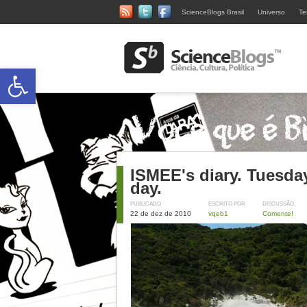
ScienceBlogs Brasil
Universo
Te
Abrir a barra de ferramentas
ISMEE's diary. Tuesday
day.
PUBLICADO
ESCRITO POR
DISCUSSÃO
22 de dez de 2010
vqeb1
Comente!