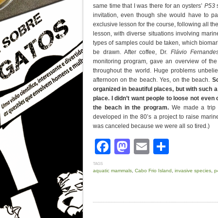
same time that I was there for an oysters’
P53
invitation, even though she would have to pa
exclusive lesson for the course, following all th
lesson, with diverse situations involving ma
types of samples could be taken, which bioma
be drawn. After coffee, Dr.
Flávio Fernandes
monitoring program, gave an overview of the
throughout the world. Huge problems unbeliev
afternoon on the beach. Yes, on the beach.
Sc
organized in beautiful places, but with such a
place. I didn’t want people to loose not even 
the beach in the program.
We made a trip t
developed in the 80’s a project to raise mari
was canceled because we were all so tired.)
Facebook
Mastodon
Email
Share
TAGS
aquatic mammals
,
Cabo Frio Island
,
invasive species
,
p