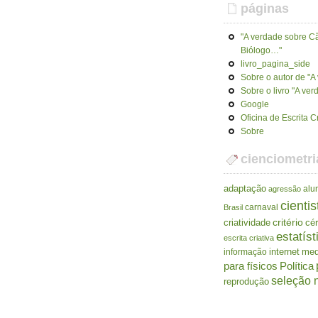
páginas
"A verdade sobre Cã
Biólogo…"
livro_pagina_side
Sobre o autor de "
Sobre o livro "A ve
Google
Oficina de Escrita C
Sobre
cienciometri
adaptação
alu
agressão
cientis
carnaval
Brasil
criatividade
critério
cé
estatíst
escrita criativa
internet
me
informação
para físicos
Política
seleção n
reprodução