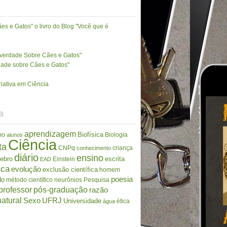
es e Gatos" o livro do Blog "Você que é
A verdade Sobre Cães e Gatos"
rdade sobre Cães e Gatos"
riativa em Ciência
a
aprendizagem
Biofísica
no
Biologia
alunos
Ciência
ta
CNPq
criança
conhecimento
diário
ensino
rebro
escrita
Einstein
EAD
ica
evolução
exclusão científica
homem
poesia
do
método científico
neurônios
Pesquisa
professor
pós-graduação
razão
atural
Sexo
UFRJ
Universidade
ética
água