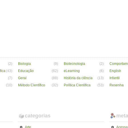
(2)
Biologia
(9)
Biotecnologia
(2)
Comportam
fica
(43)
Educação
(62)
eLearning
(6)
English
(7)
Geral
(88)
História da ciência
(13)
Infantil
(10)
Método Científico
(32)
Política Científica
(53)
Resenha
categorias
met
Arte
Acessa