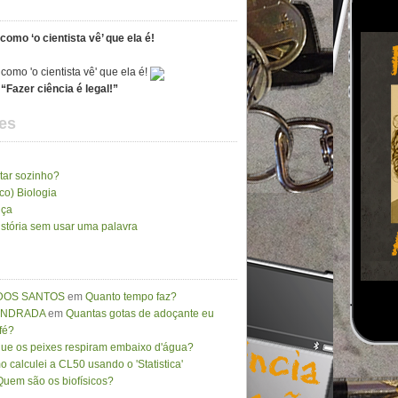
como ‘o cientista vê’ que ela é!
“Fazer ciência é legal!”
es
tar sozinho?
ico) Biologia
nça
stória sem usar uma palavra
DOS SANTOS
em
Quanto tempo faz?
 ANDRADA
em
Quantas gotas de adoçante eu
fé?
que os peixes respiram embaixo d'água?
 calculei a CL50 usando o 'Statistica'
Quem são os biofísicos?