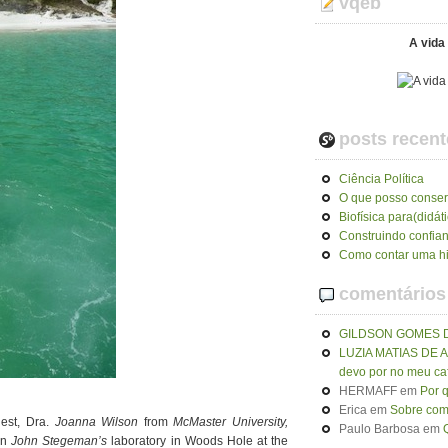
vqeb
A vida 
posts recent
Ciência Política
O que posso conser
Biofísica para(didát
Construindo confia
Como contar uma hi
comentários
GILDSON GOMES 
LUZIA MATIAS DE
devo por no meu ca
HERMAFF
em
Por 
Erica
em
Sobre como
uest, Dra.
Joanna Wilson
from
McMaster University,
Paulo Barbosa
em
in
John Stegeman’s
laboratory in Woods Hole at the