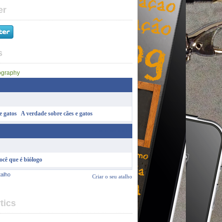
er
s
A verdade sobre cães e gatos
Criar o seu atalho
ocê que é biólogo
talho
Criar o seu atalho
tics