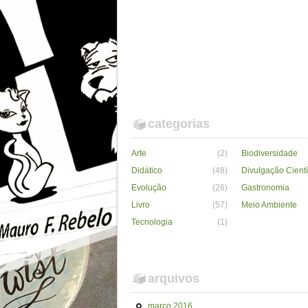
categorias
Arte
(2)
Biodiversidade
Didático
(48)
Divulgação Cientí
Evolução
(26)
Gastronomia
Livro
(57)
Meio Ambiente
Tecnologia
(1)
arquivos
março 2016