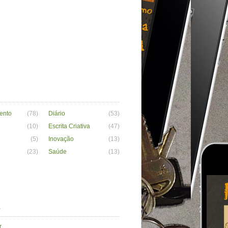
ento
(78)
Diário
(53)
(10)
Escrita Criativa
(47)
(5)
Inovação
(13)
(23)
Saúde
(13)
a
r