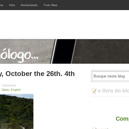
rra
Vida
Humanidade
Tudo Mais
, October the 26th. 4th
CATEGORIAS
o livro do bl
Diário
,
English
Comp