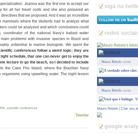
specialization. Joanna was the first one to accept our
siga no twitt
y for all her travel costs and she also prepared an
e directives that we proposed. And it was an incredible
rine mammals where the students had to analyze what
rkers could be analyzed and which conclusions could
redes sociai
,
coordinator of the national Navy’s ballast water
 main problems with invasive species in Brazil and
ably unfamiliar to marine biologists. We spent the
ientific conferences follow a weird logic: they are
 tight schedule, that one can never get to enjoy the
Mauro Rebelo
curtiu
one lecture to go the beach, so I decided to include
o the Cabo Frio Island, where the Brazilian Navy
ne organisms using upwelling water. The night lesson
Mauro Rebelo
curtiu
V
450
,
scientific conferences
Mauro Rebelo
|
Criar seu a
Tweetar
google analy