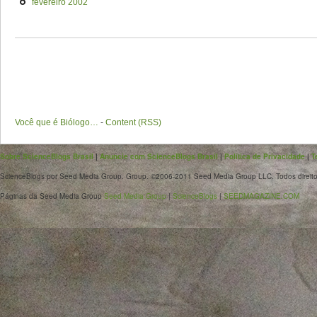
fevereiro 2002
Você que é Biólogo…
-
Content (RSS)
Sobre ScienceBlogs Brasil
|
Anuncie com ScienceBlogs Brasil
|
Política de Privacidade
|
T
ScienceBlogs por Seed Media Group. Group. ©2006-2011 Seed Media Group LLC. Todos direito
Páginas da Seed Media Group
Seed Media Group
|
ScienceBlogs
|
SEEDMAGAZINE.COM