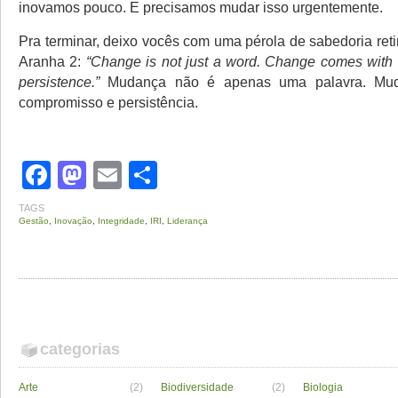
inovamos pouco. E precisamos mudar isso urgentemente.
Pra terminar, deixo vocês com uma pérola de sabedoria re
Aranha 2:
“Change is not just a word. Change comes wit
persistence.”
Mudança não é apenas uma palavra. Mu
compromisso e persistência.
Facebook
Mastodon
Email
Share
TAGS
Gestão
,
Inovação
,
Integridade
,
IRI
,
Liderança
categorias
Arte
(2)
Biodiversidade
(2)
Biologia