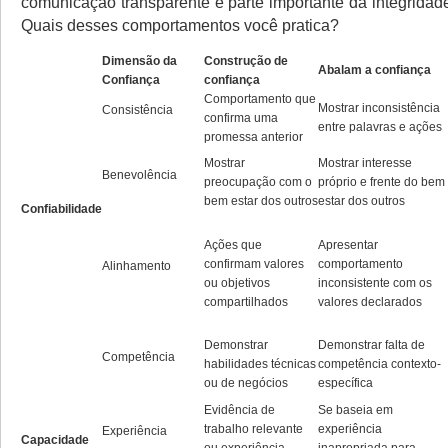
comunicação transparente é parte importante da integridad
Quais desses comportamentos você pratica?
Dimensão da
Construção de
Abalam a confiança
Confiança
confiança
Comportamento que
Mostrar inconsistência
Consistência
confirma uma
entre palavras e ações
promessa anterior
Mostrar
Mostrar interesse
Benevolência
preocupação com o
próprio e frente do bem
bem estar dos outros
estar dos outros
Confiabilidade
Ações que
Apresentar
confirmam valores
comportamento
Alinhamento
ou objetivos
inconsistente com os
compartilhados
valores declarados
Demonstrar
Demonstrar falta de
Competência
habilidades técnicas
competência contexto-
ou de negócios
específica
Evidência de
Se baseia em
trabalho relevante
experiência
Experiência
Capacidade