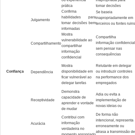
ou experiência
inapropriada para
prática
tomar decisões
Confirma
Se baseia
habilidades para
inapropriadamente em
Julgamento
tomar decisões bem
terceiros ou fontes ruins
informadas
Mostra
Compartilha
vulnerabilidade ao
informação confidencial
Compartilhamento
compartilhar
sem pensar nas
informação
consequências
confidencial
Mostra
Relutante em delegar
Confiança
disponibilidade em
ou introduzir controles
Dependência
ficar vulnerável ao
na performance dos
delegar tarefas
empregados
Demonstra
Adia ou evita a
capacidade de
Receptividade
implementação de
aprender e vontade
novas ideias ou
de mudar
De forma não
Contribui com
intencional, representa
informação
Acurácia
erroneamente ou
verdadeira no
atrasa a transmissão de
momento apropriado