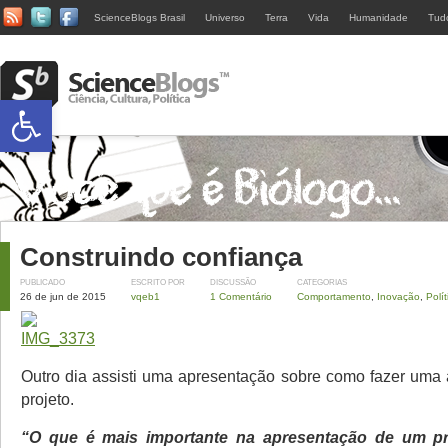
ScienceBlogs Brasil
Universo
Terra
Vida
Humanidade
Tud
Abrir a barra de ferramentas
Construindo confiança
PUBLICADO
ESCRITO POR
DISCUSSÃO
CATEGORIAS
26 de jun de 2015
vqeb1
1 Comentário
Comportamento
,
Inovação
,
Polít
Outro dia assisti uma apresentação sobre como fazer uma
projeto.
“O que é mais importante na apresentação de um pr