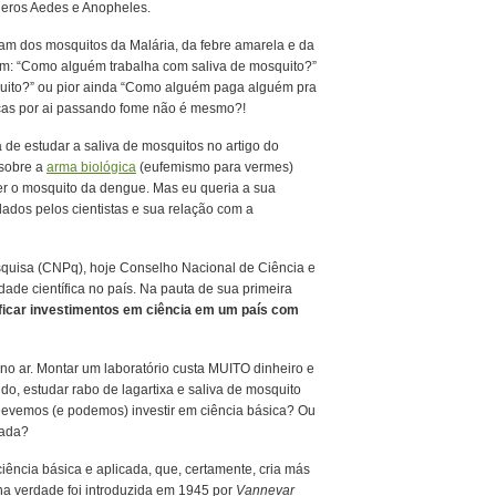
neros Aedes e Anopheles.
m dos mosquitos da Malária, da febre amarela e da
m: “Como alguém trabalha com saliva de mosquito?”
quito?” ou pior ainda “Como alguém paga alguém pra
nças por ai passando fome não é mesmo?!
 de estudar a saliva de mosquitos no artigo do
sobre a
arma biológica
(eufemismo para vermes)
 o mosquito da dengue. Mas eu queria a sua
ados pelos cientistas e sua relação com a
squisa (CNPq), hoje Conselho Nacional de Ciência e
dade científica no país. Na pauta de sua primeira
ficar investimentos em ciência em um país com
no ar. Montar um laboratório custa MUITO dinheiro e
o, estudar rabo de lagartixa e saliva de mosquito
 Devemos (e podemos) investir em ciência básica? Ou
cada?
iência básica e aplicada, que, certamente, cria más
 na verdade foi introduzida em 1945 por
Vannevar