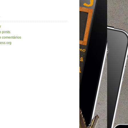
a
r
e posts
e comentários
ess.org