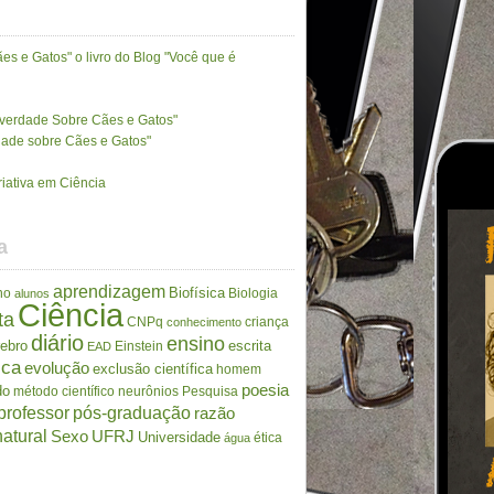
es e Gatos" o livro do Blog "Você que é
A verdade Sobre Cães e Gatos"
rdade sobre Cães e Gatos"
riativa em Ciência
a
aprendizagem
Biofísica
no
Biologia
alunos
Ciência
ta
CNPq
criança
conhecimento
diário
ensino
rebro
escrita
Einstein
EAD
ica
evolução
exclusão científica
homem
poesia
do
método científico
neurônios
Pesquisa
professor
pós-graduação
razão
atural
Sexo
UFRJ
Universidade
ética
água