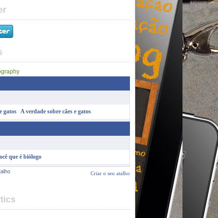
er
s
A verdade sobre cães e gatos
Criar o seu atalho
ocê que é biólogo
talho
Criar o seu atalho
tics