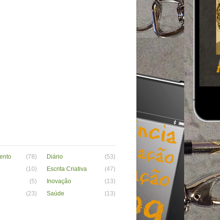
ento
(78)
Diário
(53)
(10)
Escrita Criativa
(47)
(5)
Inovação
(13)
(23)
Saúde
(13)