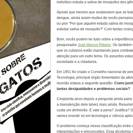
indivíduo estuda a saliva de mosquitos dos gê
Aposto que mesmo que soubessem que se trata
dengue, ainda assim muitos de vocês pensaria
ou pior “Por que alguém estuda saliva de mos
estudar saliva de mosquito?” Com tantas cria
Bom, vocês podem ler tudo sobre a importância
pesquisador
José Marcos Ribeiro
. Ou também 
que os cubanos estão mandando para combater
atenção para um outro tema. Os assuntos estud
sociedade e a cidadania.
Em 1951 foi criado o Conselho nacional de pe
Tecnologia, principal órgão fomentador da ativi
reunião estava a seguinte questão:
Como justi
tantas desigualdades e problemas sociais?
Cinqüenta anos depois a pergunta ainda paira 
a manutenção dele talvez mais ainda. Resumind
custa um dinheirão. E vale a pena? Justifica?
vamos investir só em tecnologia e ciência apli
O problema começa nessa classificação entre c
interpretações e preconceitos. Essa dicotomia