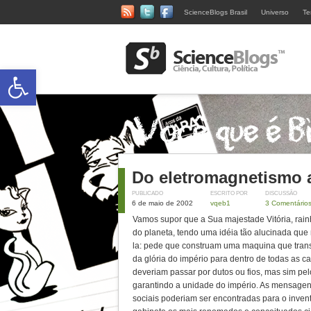
ScienceBlogs Brasil
Universo
Te
Abrir a barra de ferramentas
Do eletromagnetismo a
PUBLICADO
ESCRITO POR
DISCUSSÃO
6 de maio de 2002
vqeb1
3 Comentário
Vamos supor que a Sua majestade Vitória, rai
do planeta, tendo uma idéia tão alucinada qu
la: pede que construam uma maquina que tra
da glória do império para dentro de todas as c
deveriam passar por dutos ou fios, mas sim pe
garantindo a unidade do império. As mensagens
sociais poderiam ser encontradas para o inven