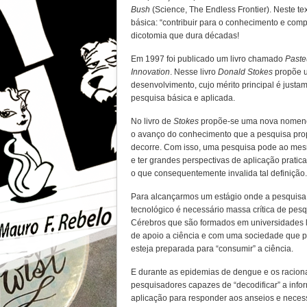
Bush
(Science, The Endless Frontier). Neste tex
básica: “contribuir para o conhecimento e comp
dicotomia que dura décadas!
Em 1997 foi publicado um livro chamado
Paste
Innovation
. Nesse livro
Donald Stokes
propõe 
desenvolvimento, cujo mérito principal é justa
pesquisa básica e aplicada.
No livro de
Stokes
propõe-se uma nova nomenc
o avanço do conhecimento que a pesquisa prop
decorre. Com isso, uma pesquisa pode ao mes
e ter grandes perspectivas de aplicação pratica
o que consequentemente invalida tal definição.
Para alcançarmos um estágio onde a pesquisa 
tecnológico é necessário massa crítica de pes
Cérebros que são formados em universidades liv
de apoio a ciência e com uma sociedade que p
esteja preparada para “consumir” a ciência.
E durante as epidemias de dengue e os racion
pesquisadores capazes de “decodificar” a infor
aplicação para responder aos anseios e neces