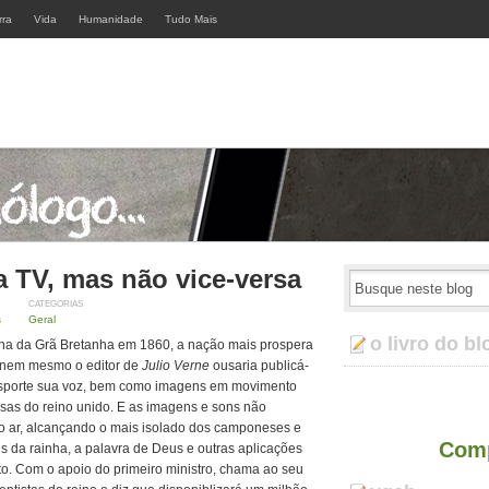
rra
Vida
Humanidade
Tudo Mais
 TV, mas não vice-versa
CATEGORIAS
s
Geral
o livro do bl
nha da Grã Bretanha em 1860, a nação mais prospera
e nem mesmo o editor de
Julio Verne
ousaria publicá-
nsporte sua voz, bem como imagens em movimento
asas do reino unido. E as imagens e sons não
lo ar, alcançando o mais isolado dos camponeses e
Comp
 da rainha, a palavra de Deus e outras aplicações
to. Com o apoio do primeiro ministro, chama ao seu