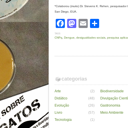
*Colaborou (muito) Dr. Stevens K. Rehen, pesquisador b
San Diego, EUA.
Facebook
Mastodon
Email
Share
TAGS
CNPq
,
Dengue
,
desigualdades sociais
,
pesquisa aplic
categorias
Arte
(2)
Biodiversidade
Didático
(48)
Divulgação Cientí
Evolução
(26)
Gastronomia
Livro
(57)
Meio Ambiente
Tecnologia
(1)