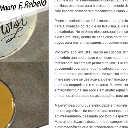
gabinete os mais renomados e conceituados cie
de libras esterlinas para o projeto (um monte d
Não importa como será o mecanismo e como vã
Parece excelente, mas infelizmente o projeto f
para a invenção do rádio e da televisão, a idéi
descobertas. No máximo eles conseguiriam, com
existia em 1860) dentro de cada casa do rein
traços para enviar mensagens por código-mors
Por outro lado, em 1831 nascia na Escócia
Jam
descobriu que podia fazer o sol ricochetear na
“prendido o sol com um pedaço de lata”. Ele co
obviamente quando entrou no colégio ganhou 
quando entrou pra faculdade, Maxwell foi defi
interesses dele se destacava a determinação 
produzia magnetismo e vice-versa. Maxwell con
e magnetismo na sua época em quatro equaçõ
brilhantes ainda, adaptou as equações para q
Maxwell
descobriu que eletricidade e magneti
eletromagnéticas, do espectro que conhecemos 
ao infravermelho, passando por todo o espectro
Mais ainda,
Maxwell
descobriu que campos elé
eletromagnéticas que se propagariam no esp