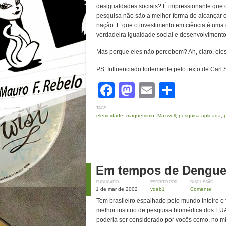
desigualdades sociais? É impressionante que
pesquisa não são a melhor forma de alcançar o
nação. E que o investimento em ciência é uma 
verdadeira igualdade social e desenvolviment
Mas porque eles não percebem? Ah, claro, ele
PS: Influenciado fortemente pelo texto de Ca
Facebook
Mastodon
Email
Share
TAGS
eletricidade
,
magnetismo
,
Maxwell
,
pesquisa aplicada
,
Em tempos de Dengu
PUBLICADO
ESCRITO POR
DISCUSSÃO
1 de mar de 2002
vqeb1
Comente!
Tem brasileiro espalhado pelo mundo inteiro e
melhor instituo de pesquisa biomédica dos EUA 
poderia ser considerado por vocês como, no mín