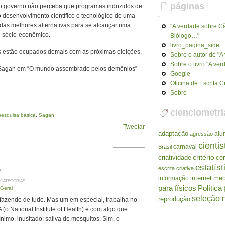
páginas
 o governo não perceba que programas induzidos de
 desenvolvimento científico e tecnológico de uma
das melhores alternativas para se alcançar uma
"A verdade sobre Cã
o sócio-econômico.
Biólogo…"
livro_pagina_side
s estão ocupados demais com as próximas eleições.
Sobre o autor de "
Sobre o livro "A ve
rl Sagan em “O mundo assombrado pelos demônios”
Google
Oficina de Escrita C
Sobre
cienciometri
pesquisa básica
,
Sagan
Tweetar
adaptação
alu
agressão
cientis
carnaval
Brasil
criatividade
critério
cé
estatíst
e
escrita criativa
internet
me
informação
CATEGORIAS
para físicos
Política
Geral
seleção n
reprodução
 fazendo de tudo. Mas um em especial, trabalha no
(o National Institute of Health) e com algo que
imo, inusitado: saliva de mosquitos. Sim, o