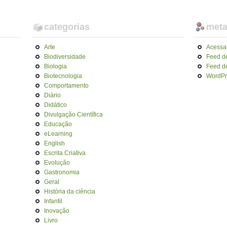
categorias
met
Arte
Acessa
Biodiversidade
Feed d
Biologia
Feed d
Biotecnologia
WordPr
Comportamento
Diário
Didático
Divulgação Científica
Educação
eLearning
English
Escrita Criativa
Evolução
Gastronomia
Geral
História da ciência
Infantil
Inovação
Livro