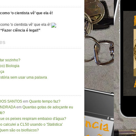
como ‘o cientista vê’ que ela é!
“Fazer ciência é legal!”
es
tar sozinho?
ico) Biologia
nça
stória sem usar uma palavra
DOS SANTOS
em
Quanto tempo faz?
 ANDRADA
em
Quantas gotas de adoçante eu
fé?
que os peixes respiram embaixo d'água?
 calculei a CL50 usando o 'Statistica'
Quem são os biofísicos?