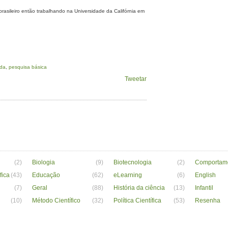
rasileiro então trabalhando na Universidade da Califórnia em
ada
,
pesquisa básica
Tweetar
(2)
Biologia
(9)
Biotecnologia
(2)
Comportam
fica
(43)
Educação
(62)
eLearning
(6)
English
(7)
Geral
(88)
História da ciência
(13)
Infantil
(10)
Método Científico
(32)
Política Científica
(53)
Resenha