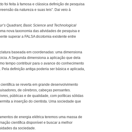
to foi feita à famosa e clássica definição de pesquisa
reensão da natureza e suas leis”. Dai veio à
ur’s Quadrant, Basic Science and Technological
uma nova taxonomia das atividades de pesquisa e
mente superar a FALSA dicotomia existente entre
latura baseada em coordenadas: uma dimensiona
icia. A Segunda dimensiona a aplicação que dela
mo tempo contribuir para o avance do conhecimento
. Pela definição antiga poderia ser básica e aplicada,
científica se reverta em grande desenvolvimento
quisadores, de cérebros, cabeças pensantes.
res, públicas e de qualidade, com políticas sólidas
ermita a inserção do cientista. Uma sociedade que
amentos de energia elétrica teremos uma massa de
mação científica disponível e buscar a melhor
sidades da sociedade.