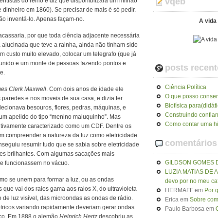
vqeb
ntistas do reino e diz que disponiblizará um milhão
e dinheiro em 1860). Se precisar de mais é só pedir.
o inventá-lo. Apenas façam-no.
A vida 
racassaria, por que toda ciência adjacente necessária
a alucinada que teve a rainha, ainda não tinham sido
 custo muito elevado, colocar um telegrafo (que já
o unido e um monte de pessoas fazendo pontos e
posts recent
e.
Ciência Política
es Clerk Maxwell
. Com dois anos de idade ele
O que posso conser
s paredes e nos moveis de sua casa, e dizia ter
Biofísica para(didát
lecionava besouros, flores, pedras, máquinas, e
Construindo confia
um apelido do tipo “menino maluquinho”. Mas
Como contar uma hi
nitivamente caracterizado como um CDF. Dentre os
em compreender a natureza da luz como eletricidade
comentários
seguiu resumir tudo que se sabia sobre eletricidade
es brilhantes. Com algumas sacações mais
GILDSON GOMES 
ue funcionassem no vácuo.
LUZIA MATIAS DE
smo se unem para formar a luz, ou as ondas
devo por no meu ca
que vai dos raios gama aos raios X, do ultravioleta
HERMAFF
em
Por 
 de luz visível, das microondas as ondas de rádio.
Erica
em
Sobre como
tricos variando rapidamente deveriam gerar ondas
Paulo Barbosa
em
aço. Em 1888 o alemão
Heinrich Hertz
descobriu as