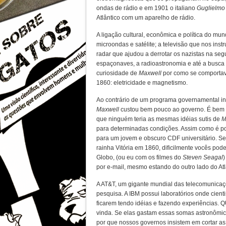
ondas de rádio e em 1901 o italiano
Guglielmo
Atlântico com um aparelho de rádio.
A ligação cultural, econômica e política do mu
microondas e satélite; a televisão que nos inst
radar que ajudou a derrotar os nazistas na se
espaçonaves, a radioastronomia e até a busca d
curiosidade de
Maxwell
por como se comportav
1860: eletricidade e magnetismo.
Ao contrário de um programa governamental in
Maxwell
custou bem pouco ao governo. É bem 
que ninguém teria as mesmas idéias sutis de
M
para determinadas condições. Assim como é po
para um jovem e obscuro CDF universitário. Se
rainha Vitória em 1860, dificilmente vocês pod
Globo, (ou eu com os filmes do
Steven Seagal
)
por e-mail, mesmo estando do outro lado do Atl
A AT&T, um gigante mundial das telecomunicaç
pesquisa. A IBM possui laboratórios onde cient
ficarem tendo idéias e fazendo experiência
vinda. Se elas gastam essas somas astronômi
por que nossos governos insistem em cortar as