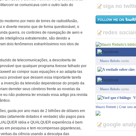
 Marconi
se comunicava com o outro lado do
siga no twitt
ndo moderno por meio de torres de radiodifusão,
rui e diverte mesmo que de forma questionável, o
redes sociai
gunda guerra, os controles de navegação de aero e
e inteligência extraterrestre, são devido a
am dois fenômenos estranhíssimos nos idos de
duzido de telecomunicações, a descoberta de
Mauro Rebelo
curtiu
provável que qualquer programa tivesse falhado por
axwell
ao compor suas equações e ao adapta-las
uco provável que dessem essa importante tarefa
 a invenção da televisão dependesse do projeto da
eriam derreter seus cérebros frente as novelas da
Mauro Rebelo
curtiu
 e eu não podereia ter enviado essa artigo pra revista
V
ântico.
Mauro Rebelo
|
Criar seu a
ões, gasta por ano mais de 2 bilhões de dólares em
istas (altamente dotados é verdade) são pagos para
s. QUALQUER idéia e QUALQUER experiência é bem
google analy
cas em pesquisa e tem recompensas gigantescas,
 verbas da ciência usando a desculpa das