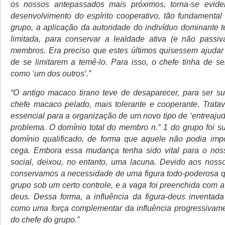
os nossos antepassados mais próximos, torna-se evid
desenvolvimento do espírito cooperativo, tão fundamenta
grupo, a aplicação da autoridade do indivíduo dominante t
limitada, para conservar a lealdade ativa (e não passiv
membros. Era preciso que estes últimos quisessem ajudar
de se limitarem a temê-lo. Para isso, o chefe tinha de s
como ‘um dos outros’.”
“O antigo macaco tirano teve de desaparecer, para ser su
chefe macaco pelado, mais tolerante e cooperante. Trat
essencial para a organização de um novo tipo de ‘entreaju
problema. O domínio total do membro n.° 1 do grupo foi su
domínio qualificado, de forma que aquele não podia imp
cega. Embora essa mudança tenha sido vital para o nos
social, deixou, no entanto, uma lacuna. Devido aos noss
conservamos a necessidade de uma figura todo-poderosa 
grupo sob um certo controle, e a vaga foi preenchida com 
deus. Dessa forma, a influência da figura-deus inventada
como uma força complementar da influência progressivam
do chefe do grupo.”