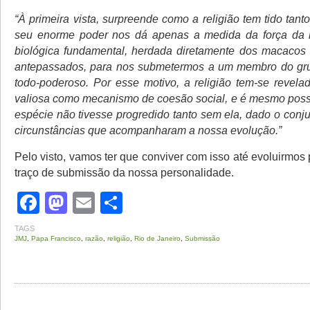
“À primeira vista, surpreende como a religião tem tido tan
seu enorme poder nos dá apenas a medida da força da 
biológica fundamental, herdada diretamente dos macacos
antepassados, para nos submetermos a um membro do gr
todo-poderoso. Por esse motivo, a religião tem-se revel
valiosa como mecanismo de coesão social, e é mesmo poss
espécie não tivesse progredido tanto sem ela, dado o conj
circunstâncias que acompanharam a nossa evolução.”
Pelo visto, vamos ter que conviver com isso até evoluirmos
traço de submissão da nossa personalidade.
Facebook
Mastodon
Email
Share
TAGS
JMJ
,
Papa Francisco
,
razão
,
religião
,
Rio de Janeiro
,
Submissão