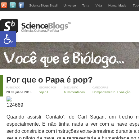
ScienceBlogs Brasil
Universo
Terra
Vida
Humanidade
Tud
Abrir a barra de ferramentas
Por que o Papa é pop?
PUBLICADO
ESCRITO POR
DISCUSSÃO
CATEGORIAS
28 de jul de 2013
vqeb1
6 Comentários
Comportamento
,
Evolução
Quando assisti ‘Contato’, de Carl Sagan, um trecho 
especialmente. E não tinha nada a ver com a nave espa
sendo construída com instruções extra-terrestres: durante 
seria o piloto da nave, que representaria a humanidade no