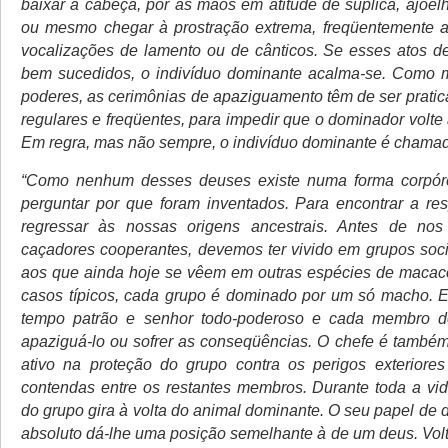
baixar a cabeça, pôr as mãos em atitude de súplica, ajoelha
ou mesmo chegar à prostração extrema, freqüentemente
vocalizações de lamento ou de cânticos. Se esses atos 
bem sucedidos, o indivíduo dominante acalma-se. Como
poderes, as cerimônias de apaziguamento têm de ser pratic
regulares e freqüentes, para impedir que o dominador volte a
Em regra, mas não sempre, o indivíduo dominante é chamad
“Como nenhum desses deuses existe numa forma corpór
perguntar por que foram inventados. Para encontrar a re
regressar às nossas origens ancestrais. Antes de nos
caçadores cooperantes, devemos ter vivido em grupos soc
aos que ainda hoje se vêem em outras espécies de macac
casos típicos, cada grupo é dominado por um só macho. 
tempo patrão e senhor todo-poderoso e cada membro 
apaziguá-lo ou sofrer as conseqüências. O chefe é tamb
ativo na proteção do grupo contra os perigos exteriore
contendas entre os restantes membros. Durante toda a v
do grupo gira à volta do animal dominante. O seu papel de 
absoluto dá-lhe uma posição semelhante à de um deus. Vol