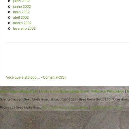
julho 2002
junho 2002
maio 2002
abril 2002
março 2002
fevereiro 2002
Você que é Biólogo…
-
Content (RSS)
Sobre ScienceBlogs Brasil
|
Anuncie com ScienceBlogs Brasil
|
Política de Privacidade
|
T
ScienceBlogs por Seed Media Group. Group. ©2006-2011 Seed Media Group LLC. Todos direito
Páginas da Seed Media Group
Seed Media Group
|
ScienceBlogs
|
SEEDMAGAZINE.COM