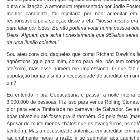
outra civilização, a astronauta representada por Jodie Foster
melhor candidata, foi rejeitada por não acreditar 
responsáveis pela seleção disse a ela:
“Nossa missão era
para falar por todos. Eu não poderia votar numa pessoa qu
Deus. Alguém que acha honestamente que 95%dos seres
de uma ilusão coletiva.”
Sou ateu convicto, daqueles que como Richard Dawkins f
agnósticos (que para mim, como para ele, não tem corag
ateísmo), mas esse número me impressiona: O que faz
população humana sinta a necessidade de acreditar em u
um?
Eu entendo ir pra Copacabana e passar a noite inteira 
3.000.000 de pessoas. Fiz isso para ver os Rolling Stones
pior para ver a Timbalada no carnaval de Salvador. Se a
boas talvez eu até fosse pra lá também. Só pela festa (ma
Apesar de muito menos chatos que os evangélicos, os cató
também). Mas a necessidade autentica em acreditar em mag
racionalmente negar a razão e se submeter aos capricho