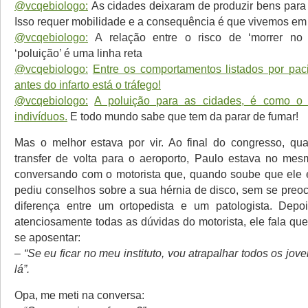
@vcqebiologo:
As cidades deixaram de produzir bens para 
Isso requer mobilidade e a consequência é que vivemos em
@vcqebiologo:
A relação entre o risco de ‘morrer no 
‘poluição’ é uma linha reta
@vcqebiologo:
Entre os comportamentos listados por paci
antes do infarto está o tráfego!
@vcqebiologo:
A poluição para as cidades, é como o 
indivíduos.
E todo mundo sabe que tem da parar de fumar!
Mas o melhor estava por vir. Ao final do congresso, qu
transfer de volta para o aeroporto, Paulo estava no mesm
conversando com o motorista que, quando soube que ele 
pediu conselhos sobre a sua hérnia de disco, sem se preo
diferença entre um ortopedista e um patologista. Depo
atenciosamente todas as dúvidas do motorista, ele fala qu
se aposentar:
– “Se eu ficar no meu instituto, vou atrapalhar todos os jov
lá”.
Opa, me meti na conversa: