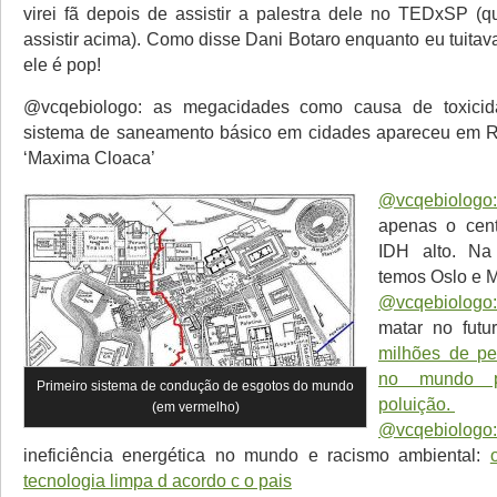
virei fã depois de assistir a palestra dele no TEDxSP 
assistir acima). Como disse Dani Botaro enquanto eu tuitava
ele é pop!
@vcqebiologo: as megacidades como causa de toxicid
sistema de saneamento básico em cidades apareceu em
‘Maxima Cloaca’
@vcqebiologo:
apenas o cent
IDH alto. N
temos Oslo e 
@vcqebiologo:
matar no fut
milhões de p
no mundo 
Primeiro sistema de condução de esgotos do mundo
poluição.
(em vermelho)
@vcqebiologo:
ineficiência energética no mundo e racismo ambiental:
tecnologia limpa d acordo c o pais