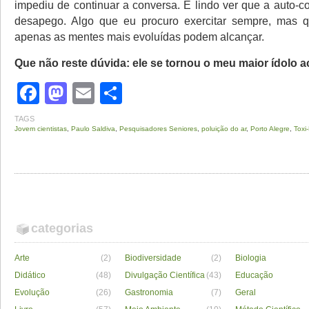
impediu de continuar a conversa. É lindo ver que a auto-c
desapego. Algo que eu procuro exercitar sempre, mas q
apenas as mentes mais evoluídas podem alcançar.
Que não reste dúvida: ele se tornou o meu maior ídolo 
Facebook
Mastodon
Email
Share
TAGS
Jovem cientistas
,
Paulo Saldiva
,
Pesquisadores Seniores
,
poluição do ar
,
Porto Alegre
,
Toxi
categorias
Arte
(2)
Biodiversidade
(2)
Biologia
Didático
(48)
Divulgação Científica
(43)
Educação
Evolução
(26)
Gastronomia
(7)
Geral