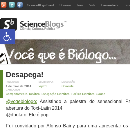
ScienceBlogs Brasil
Universo
Terra
Vida
Humanidade
Tud
Abrir a barra de ferramentas
Desapega!
PUBLICADO
ESCRITO POR
DISCUSSÃO
1 de maio de 2014
vqeb1
Comente!
CATEGORIAS
Comportamento
,
Didático
,
Divulgação Científica
,
Política Científica
,
Saúde
@vcqebiologo:
Assistindo a palestra do sensacional P
abertura do Toxi-Latin 2014.
@dbotaro: Ele é pop!
Fui convidado por Afonso Bainy para uma apresentar os