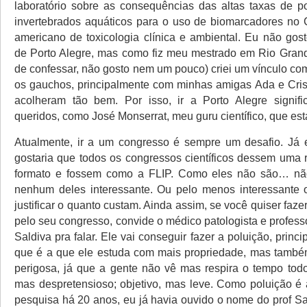
laboratório sobre as consequências das altas taxas de p
invertebrados aquáticos para o uso de biomarcadores no 
americano de toxicologia clínica e ambiental. Eu não gos
de Porto Alegre, mas como fiz meu mestrado em Rio Gran
de confessar, não gosto nem um pouco) criei um vínculo co
os gauchos, principalmente com minhas amigas Ada e Cri
acolheram tão bem. Por isso, ir a Porto Alegre signifi
queridos, como José Monserrat, meu guru científico, que es
Atualmente, ir a um congresso é sempre um desafio. Já 
gostaria que todos os congressos científicos dessem uma
formato e fossem como a FLIP. Como eles não são… nã
nenhum deles interessante. Ou pelo menos interessante o
justificar o quanto custam. Ainda assim, se você quiser faze
pelo seu congresso, convide o médico patologista e profes
Saldiva pra falar. Ele vai conseguir fazer a poluição, princi
que é a que ele estuda com mais propriedade, mas também
perigosa, já que a gente não vê mas respira o tempo todo;
mas despretensioso; objetivo, mas leve. Como poluição é
pesquisa há 20 anos, eu já havia ouvido o nome do prof Sa