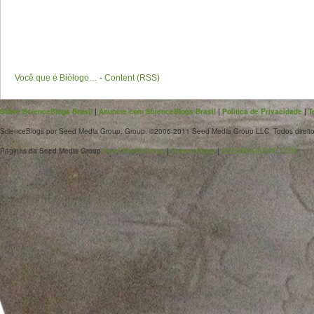
Você que é Biólogo…
-
Content (RSS)
Sobre ScienceBlogs Brasil
|
Anuncie com ScienceBlogs Brasil
|
Política de Privacidade
|
T
ScienceBlogs por Seed Media Group. Group. ©2006-2011 Seed Media Group LLC. Todos direito
Páginas da Seed Media Group
Seed Media Group
|
ScienceBlogs
|
SEEDMAGAZINE.COM