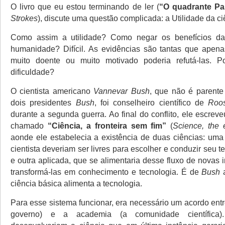
O livro que eu estou terminando de ler (
“O quadrante Pa
Strokes
), discute uma questão complicada: a Utilidade da ci
Como assim a utilidade? Como negar os benefícios da
humanidade? Difícil. As evidências são tantas que apen
muito doente ou muito motivado poderia refutá-las. 
dificuldade?
O cientista americano
Vannevar Bush
, que não é parent
dois presidentes
Bush
, foi conselheiro científico de
Roo
durante a segunda guerra. Ao final do conflito, ele escre
chamado
“Ciência, a fronteira sem fim”
(
Science, the e
aonde ele estabelecia a existência de duas ciências: uma
cientista deveriam ser livres para escolher e conduzir seu 
e outra aplicada, que se alimentaria desse fluxo de novas
transformá-las em conhecimento e tecnologia. É de
Bush
ciência básica alimenta a tecnologia.
Para esse sistema funcionar, era necessário um acordo ent
governo) e a academia (a comunidade científica).