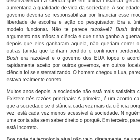
desenvolveriam a ciência que em última instância gerari
aumentaria a qualidade de vida da sociedade. A sociedade
governo deveria se responsabilizar por financiar esse mod
liberdade de escolha e ação do pesquisador. Era a ún
modelo funcionar. Não te parece razoável?
Bush
tin
argumento nas mãos: a ciência é que tinha ganho a guerr
depois que eles ganharam aquela, não queriam correr o 
outras (ainda que tenham perdido e continuem perdend
Bush
era razoável e o governo dos EUA topou o acord
rapidamente aceito por outros governos, em outros loca
ciência foi se sistematizando. O homem chegou a Lua, pare
estava realmente correto.
Muitos anos depois, a sociedade não está mais satisfeita 
Existem três razões principais: A primeira, é um acordo c
que a sociedade se distância cada vez mais da ciência por
vez, está cada vez menos acessível à sociedade. Ningué
uma conta alta sem saber direito o porquê. Em terceiro, pa
está incorreto.
Boa parte da tecnologia atual não veio, diretamente, de uma