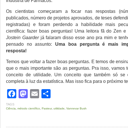
Indústria de Fármacos.
Os cientistas começaram a focar nas respostas (núm
publicados, número de projetos aprovados, de teses defend
registradas) e foram perdendo a habilidade mais pecul
científica: fazer boas perguntas! Uma leitora fã do Zen 
Jostein Gaarder
já falaram disso esse ano pra mim e ten
pensado no assunto:
Uma boa pergunta é mais imp
resposta!
Temos que voltar a fazer boas perguntas. E temos de ensin
que o mais importante são as perguntas. Pra isso, vamos t
conceito de utilidade. Um conceito que também só se 
completa à luz da estatística. Mas isso fica para o próximo te
Facebook
Mastodon
Email
Share
TAGS
Ciência
,
método científico
,
Pasteur
,
utilidade
,
Vannevar Bush