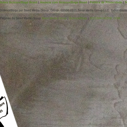
Sobre ScienceBlogs Brasil
|
Anuncie com ScienceBlogs Brasil
|
Política de Privacidade
|
T
ScienceBlogs por Seed Media Group. Group. ©2006-2011 Seed Media Group LLC. Todos direito
Páginas da Seed Media Group
Seed Media Group
|
ScienceBlogs
|
SEEDMAGAZINE.COM