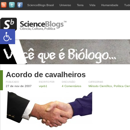
ScienceBlogs Brasil
Universo
Terra
Vida
Humanidade
Tud
Abrir a barra de ferramentas
Acordo de cavalheiros
PUBLICADO
ESCRITO POR
DISCUSSÃO
CATEGORIAS
27 de nov de 2007
vqeb1
4 Comentários
Método Científico
,
Política Cien