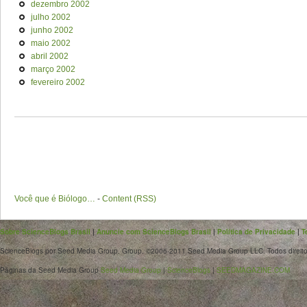
dezembro 2002
julho 2002
junho 2002
maio 2002
abril 2002
março 2002
fevereiro 2002
Você que é Biólogo…
-
Content (RSS)
Sobre ScienceBlogs Brasil
|
Anuncie com ScienceBlogs Brasil
|
Política de Privacidade
|
T
ScienceBlogs por Seed Media Group. Group. ©2006-2011 Seed Media Group LLC. Todos direito
Páginas da Seed Media Group
Seed Media Group
|
ScienceBlogs
|
SEEDMAGAZINE.COM