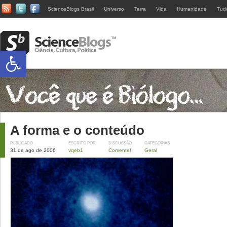
ScienceBlogs Brasil
Universo
Terra
Vida
Humanidade
Tud
Abrir a barra de ferramentas
A forma e o conteúdo
PUBLICADO
ESCRITO POR
DISCUSSÃO
CATEGORIAS
31 de ago de 2006
vqeb1
Comente!
Geral