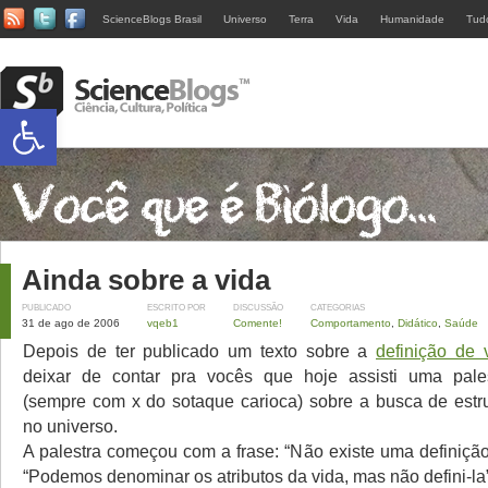
ScienceBlogs Brasil
Universo
Terra
Vida
Humanidade
Tud
Abrir a barra de ferramentas
Ainda sobre a vida
PUBLICADO
ESCRITO POR
DISCUSSÃO
CATEGORIAS
31 de ago de 2006
vqeb1
Comente!
Comportamento
,
Didático
,
Saúde
Depois de ter publicado um texto sobre a
definição de 
deixar de contar pra vocês que hoje assisti uma pales
(sempre com x do sotaque carioca) sobre a busca de estru
no universo.
A palestra começou com a frase: “Não existe uma definição
“Podemos denominar os atributos da vida, mas não defini-la”