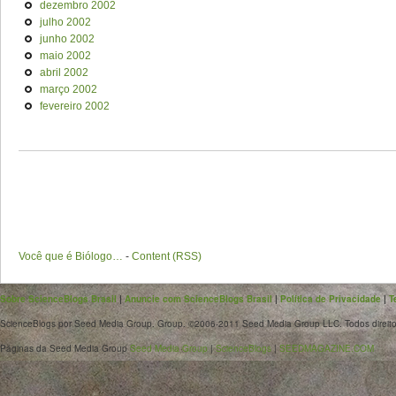
dezembro 2002
julho 2002
junho 2002
maio 2002
abril 2002
março 2002
fevereiro 2002
Você que é Biólogo…
-
Content (RSS)
Sobre ScienceBlogs Brasil
|
Anuncie com ScienceBlogs Brasil
|
Política de Privacidade
|
T
ScienceBlogs por Seed Media Group. Group. ©2006-2011 Seed Media Group LLC. Todos direito
Páginas da Seed Media Group
Seed Media Group
|
ScienceBlogs
|
SEEDMAGAZINE.COM