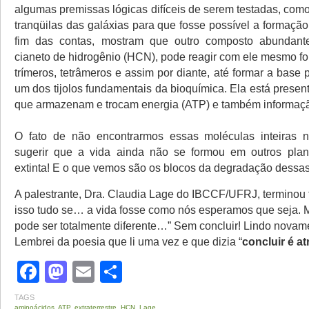
algumas premissas lógicas difíceis de serem testadas, com
tranqüilas das galáxias para que fosse possível a formaçã
fim das contas, mostram que outro composto abundan
cianeto de hidrogênio (HCN), pode reagir com ele mesmo f
trímeros, tetrâmeros e assim por diante, até formar a base 
um dos tijolos fundamentais da bioquímica. Ela está prese
que armazenam e trocam energia (ATP) e também informaç
O fato de não encontrarmos essas moléculas inteiras
sugerir que a vida ainda não se formou em outros plan
extinta! E o que vemos são os blocos da degradação dessa
A palestrante, Dra. Claudia Lage do IBCCF/UFRJ, terminou 
isso tudo se… a vida fosse como nós esperamos que seja. 
pode ser totalmente diferente…” Sem concluir! Lindo novam
Lembrei da poesia que li uma vez e que dizia “
concluir é at
Facebook
Mastodon
Email
Share
TAGS
aminoácidos
,
ATP
,
extraterrestre
,
HCN
,
Lage