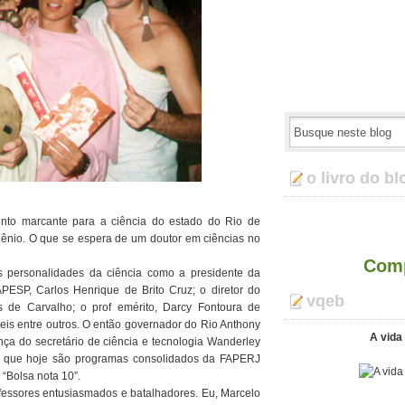
o livro do bl
o marcante para a ciência do estado do Rio de
ilênio. O que se espera de um doutor em ciências no
Comp
s personalidades da ciência como a presidente da
PESP, Carlos Henrique de Brito Cruz; o diretor do
vqeb
os de Carvalho; o prof emérito, Darcy Fontoura de
eis entre outros. O então governador do Rio Anthony
A vida 
nça do secretário de ciência e tecnologia Wanderley
as que hoje são programas consolidados da FAPERJ
 “Bolsa nota 10”.
fessores entusiasmados e batalhadores. Eu, Marcelo