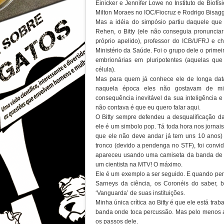
Einicker e Jennifer Lowe no Instituto de Biof
Milton Moraes no IOC/Fiocruz e Rodrigo Bisag
Mas a idéia do simpósio partiu daquele que 
Rehen, o Bitty (ele não conseguia pronunci
próprio apelido), professor do ICB/UFRJ e c
Ministério da Saúde. Foi o grupo dele o primei
embrionárias em pluripotentes (aquelas qu
célula).
Mas para quem já conhece ele de longa dat
naquela época eles não gostavam de mim
consequência inevitável da sua inteligência 
não contava é que eu quero falar aqui.
O Bitty sempre defendeu a desqualificação da 
ele é um simbolo pop. Tá toda hora nos jornais
que ele não deve andar já tem uns 10 anos)
tronco (devido a pendenga no STF), foi conv
apareceu usando uma camiseta da banda de r
um cientista na MTV! O máximo.
Ele é um exemplo a ser seguido. E quando penso
Sarneys da ciência, os Coronéis do saber,
‘Vanguarda’ de suas instituições.
Minha única crítica ao Bitty é que ele está tr
banda onde toca percussão. Mas pelo menos
os passos dele.