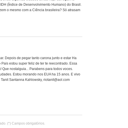
o IDH (Índice de Desenvolvimento Humano) do Brasil.
azem o mesmo com a Ciência brasileira? Só atrasam
. Depois de pegar tanto carona junto e estar Ha
Pais estou super feliz de ter te reecontrado. Essa
! Que nostalguia... Parabens para todos voces.
audades. Estou morando nos EUA ha 15 anos. E vivo
s Tanit Santanna Kahlowsky, riotanit@aol.com
ado. (*) Campos obrigatórios.