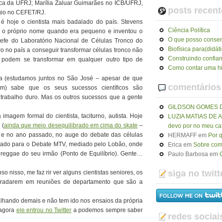
ísica da UFRJ; Marília Zaluar Guimarães no ICB/UFRJ,
posts recent
gio no CEFET/RJ.
é hoje o cientista mais badalado do país. Stevens
Ciência Política
ar o próprio nome quando era pequeno e inventou o
O que posso conser
hefe do Laboratório Nacional de Células Tronco do
Biofísica para(didát
ro no país a conseguir transformar células tronco não
Construindo confia
e podem se transformar em qualquer outro tipo de
Como contar uma hi
a (estudamos juntos no São José – apesar de que
comentários
) sabe que os seus sucessos científicos são
e trabalho duro. Mas os outros sucessos que a gente
GILDSON GOMES 
imagem formal do cientista, taciturno, autista. Hoje
LUZIA MATIAS DE
 (
ainda que meio desequilibrado em cima do skate
–
devo por no meu ca
 e no ano passado, no auge do debate das células
HERMAFF
em
Por 
idado para o Debate MTV, mediado pelo Lobão, onde
Erica
em
Sobre como
eggae do seu irmão (Ponto de Equilíbrio). Gente…
Paulo Barbosa
em
siga no twitt
 nisso, me faz rir ver alguns cientistas seniores, os
 bradarem em reuniões de departamento que são a
abalhando demais e não tem ido nos ensaios da própria
 agora
ele entrou no Twitter
a podemos sempre saber
redes sociai