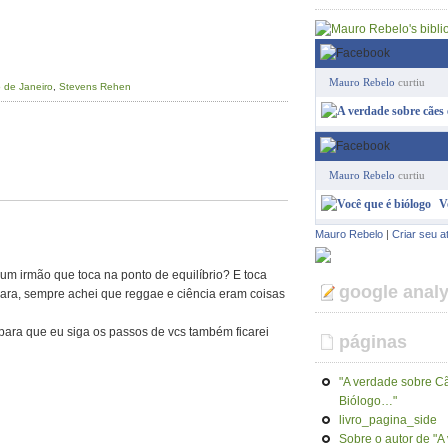
Mauro Rebelo
curtiu
o de Janeiro
,
Stevens Rehen
Mauro Rebelo
curtiu
V
Mauro Rebelo
|
Criar seu a
 irmão que toca na ponto de equilíbrio? E toca
google analy
ra, sempre achei que reggae e ciência eram coisas
 para que eu siga os passos de vcs também ficarei
páginas
"A verdade sobre Cã
Biólogo…"
livro_pagina_side
Sobre o autor de "