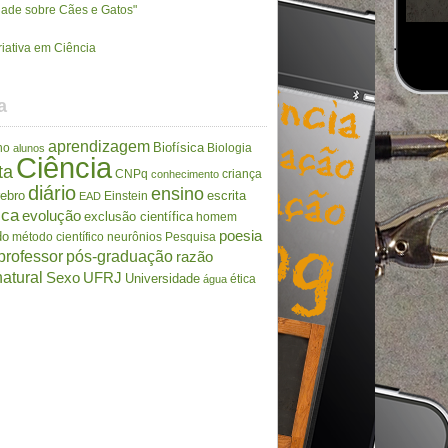
rdade sobre Cães e Gatos"
riativa em Ciência
a
aprendizagem
Biofísica
no
Biologia
alunos
Ciência
ta
CNPq
criança
conhecimento
diário
ensino
rebro
escrita
Einstein
EAD
ica
evolução
exclusão científica
homem
poesia
do
método científico
neurônios
Pesquisa
professor
pós-graduação
razão
atural
Sexo
UFRJ
Universidade
ética
água