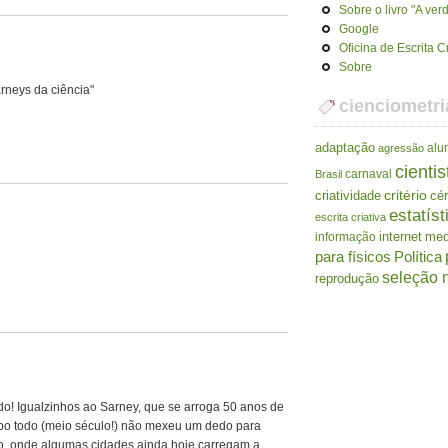
Sobre o livro "A ve
Google
Oficina de Escrita C
Sobre
arneys da ciência"
cienciometri
adaptação
alu
agressão
cientis
carnaval
Brasil
criatividade
critério
cé
estatíst
escrita criativa
internet
me
informação
para físicos
Política
seleção n
reprodução
 Igualzinhos ao Sarney, que se arroga 50 anos de
po todo (meio século!) não mexeu um dedo para
o, onde algumas cidades ainda hoje carregam a