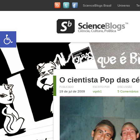
ScienceBlogs Brasil
Universo
Te
Abrir a barra de ferramentas
O cientista Pop das cé
PUBLICADO
ESCRITO POR
DISCUSSÃO
19 de jul de 2009
vqeb1
5 Comentários