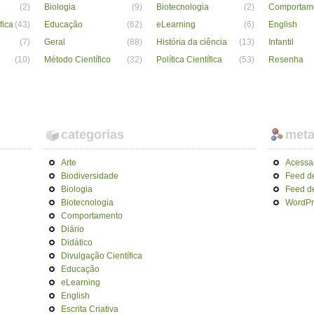
(2)
Biologia
(9)
Biotecnologia
(2)
Comportam
fica
(43)
Educação
(62)
eLearning
(6)
English
(7)
Geral
(88)
História da ciência
(13)
Infantil
(10)
Método Científico
(32)
Política Científica
(53)
Resenha
categorias
met
Arte
Acessa
Biodiversidade
Feed d
Biologia
Feed d
Biotecnologia
WordPr
Comportamento
Diário
Didático
Divulgação Científica
Educação
eLearning
English
Escrita Criativa