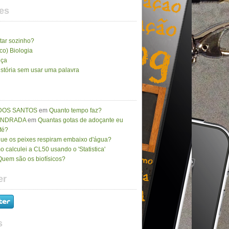
es
tar sozinho?
ico) Biologia
nça
stória sem usar uma palavra
DOS SANTOS
em
Quanto tempo faz?
 ANDRADA
em
Quantas gotas de adoçante eu
fé?
que os peixes respiram embaixo d'água?
 calculei a CL50 usando o 'Statistica'
Quem são os biofísicos?
er
s