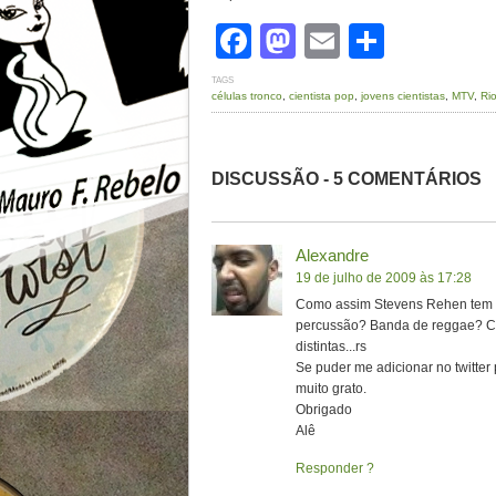
Facebook
Mastodon
Email
Share
TAGS
células tronco
,
cientista pop
,
jovens cientistas
,
MTV
,
Ri
DISCUSSÃO - 5 COMENTÁRIOS
Alexandre
19 de julho de 2009 às 17:28
Como assim Stevens Rehen tem um
percussão? Banda de reggae? Ca
distintas...rs
Se puder me adicionar no twitter
muito grato.
Obrigado
Alê
Responder