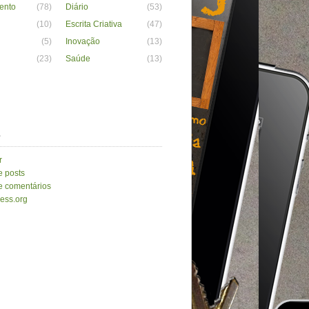
ento
(78)
Diário
(53)
(10)
Escrita Criativa
(47)
(5)
Inovação
(13)
(23)
Saúde
(13)
a
r
e posts
e comentários
ess.org