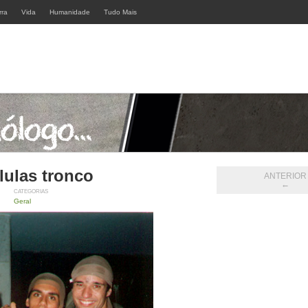
rra
Vida
Humanidade
Tudo Mais
lulas tronco
ANTERIOR
←
CATEGORIAS
Geral