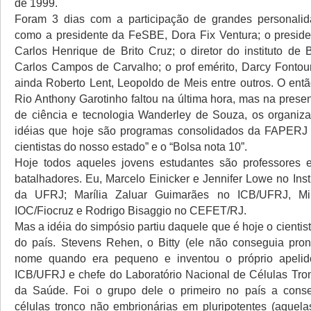
de 1999.
Foram 3 dias com a participação de grandes personalid
como a presidente da FeSBE, Dora Fix Ventura; o presid
Carlos Henrique de Brito Cruz; o diretor do instituto de B
Carlos Campos de Carvalho; o prof emérito, Darcy Fontou
ainda Roberto Lent, Leopoldo de Meis entre outros. O ent
Rio Anthony Garotinho faltou na última hora, mas na prese
de ciência e tecnologia Wanderley de Souza, os organiz
idéias que hoje são programas consolidados da FAPERJ
cientistas do nosso estado” e o “Bolsa nota 10”.
Hoje todos aqueles jovens estudantes são professores 
batalhadores. Eu, Marcelo Einicker e Jennifer Lowe no Insti
da UFRJ; Marília Zaluar Guimarães no ICB/UFRJ, Mi
IOC/Fiocruz e Rodrigo Bisaggio no CEFET/RJ.
Mas a idéia do simpósio partiu daquele que é hoje o cienti
do país. Stevens Rehen, o Bitty (ele não conseguia pron
nome quando era pequeno e inventou o próprio apelido
ICB/UFRJ e chefe do Laboratório Nacional de Células Tron
da Saúde. Foi o grupo dele o primeiro no país a conseg
células tronco não embrionárias em pluripotentes (aque