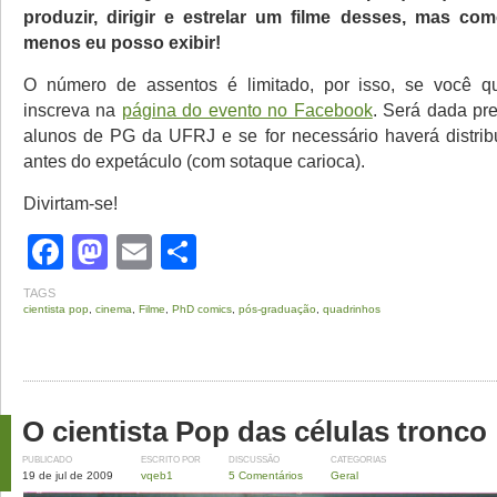
produzir, dirigir e estrelar um filme desses, mas co
menos eu posso exibir!
O número de assentos é limitado, por isso, se você qui
inscreva na
página do evento no Facebook
. Será dada pre
alunos de PG da UFRJ e se for necessário haverá distri
antes do expetáculo (com sotaque carioca).
Divirtam-se!
Facebook
Mastodon
Email
Share
TAGS
cientista pop
,
cinema
,
Filme
,
PhD comics
,
pós-graduação
,
quadrinhos
O cientista Pop das células tronco
PUBLICADO
ESCRITO POR
DISCUSSÃO
CATEGORIAS
19 de jul de 2009
vqeb1
5 Comentários
Geral