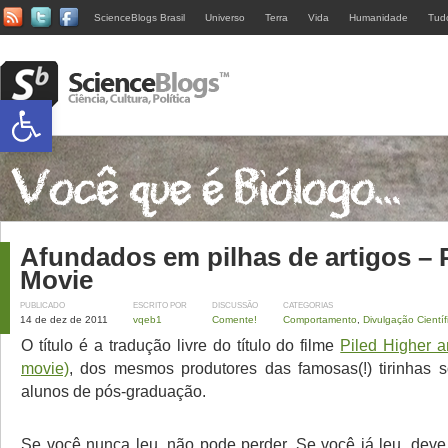
ScienceBlogs Brasil
Universo
Terra
Vida
Humanidade
Tud
Abrir a barra de ferramentas
Afundados em pilhas de artigos –
Movie
PUBLICADO
ESCRITO POR
DISCUSSÃO
CATEGORIAS
14 de dez de 2011
vqeb1
Comente!
Comportamento
,
Divulgação Científ
O título é a tradução livre do título do filme
Piled Higher 
movie)
, dos mesmos produtores das famosas(!) tirinhas 
alunos de pós-graduação.
Se você nunca leu, não pode perder. Se você já leu, deve 