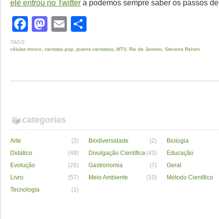
ele entrou no Twitter
a podemos sempre saber os passos de
Facebook
Mastodon
Email
Share
TAGS
células tronco
,
cientista pop
,
jovens cientistas
,
MTV
,
Rio de Janeiro
,
Stevens Rehen
categorias
Arte
(2)
Biodiversidade
(2)
Biologia
Didático
(48)
Divulgação Científica
(43)
Educação
Evolução
(26)
Gastronomia
(7)
Geral
Livro
(57)
Meio Ambiente
(10)
Método Científico
Tecnologia
(1)