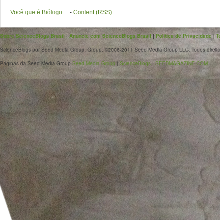
Você que é Biólogo…
-
Content (RSS)
Sobre ScienceBlogs Brasil
|
Anuncie com ScienceBlogs Brasil
|
Política de Privacidade
|
T
ScienceBlogs por Seed Media Group. Group. ©2006-2011 Seed Media Group LLC. Todos direito
Páginas da Seed Media Group
Seed Media Group
|
ScienceBlogs
|
SEEDMAGAZINE.COM