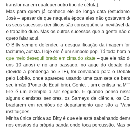
transformar em qualquer outro tipo de célula).
Mas para quem já conhece ele de longa data (estudamo
José – apesar de que naquela época eles não gostavam d
os seus sucessos científicos são consequência inevitável da
e trabalho duro. Mas os outros sucessos que a gente não 
quero falar aqui.
O Bitty sempre defendeu a desqualificação da imagem form
taciturno, autista. Hoje ele é um simbolo pop. Tá toda hora n
que meio desequilibrado em cima do skate
– que ele não d
uns 10 anos) e no ano passado, no auge do debate das
(devido a pendenga no STF), foi convidado para o Deba
pelo Lobão, onde apareceu usando uma camiseta da ban
seu irmão (Ponto de Equilíbrio). Gente… um cientista na M
Ele é um exemplo a ser seguido. E quando penso nisso,
alguns cientistas seniores, os Sarneys da ciência, os Co
bradarem em reuniões de departamento que são a ‘Van
instituições.
Minha única crítica ao Bitty é que ele está trabalhando dem
nos ensaios da própria banda onde toca percussão. Mas 