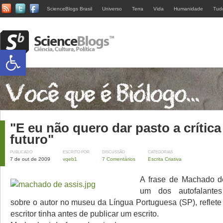
ScienceBlogs Brasil
Universo
Terra
Vida
Humanidade
Tud
Abrir a barra de ferramentas
"E eu não quero dar pasto a crítica
futuro"
PUBLICADO
ESCRITO POR
DISCUSSÃO
CATEGORIAS
7 de out de 2009
vqeb1
7 Comentários
Escrita Criativa
A frase de Machado de
um dos autofalante
sobre o autor no museu da Língua Portuguesa (SP), reflete
escritor tinha antes de publicar um escrito.