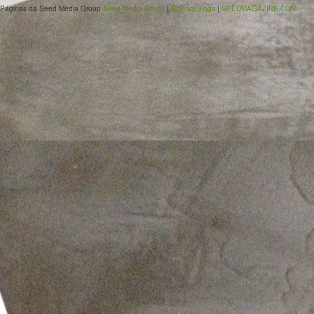
Páginas da Seed Media Group
Seed Media Group
|
ScienceBlogs
|
SEEDMAGAZINE.COM