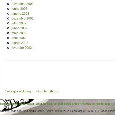
novembro 2003
junho 2003
janeiro 2003
dezembro 2002
julho 2002
junho 2002
maio 2002
abril 2002
março 2002
fevereiro 2002
Você que é Biólogo…
-
Content (RSS)
Sobre ScienceBlogs Brasil
|
Anuncie com ScienceBlogs Brasil
|
Política de Privacidade
|
T
ScienceBlogs por Seed Media Group. Group. ©2006-2011 Seed Media Group LLC. Todos direito