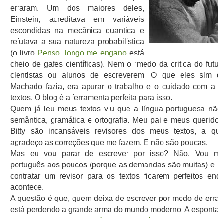
erraram. Um dos maiores deles,
Einstein, acreditava em variáveis
escondidas na mecânica quantica e
refutava a sua natureza probabilística
(o livro
Penso, longo me engano
está
cheio de gafes científicas). Nem o ‘medo da critica do fut
cientistas ou alunos de escreverem. O que eles sim
Machado fazia, era apurar o trabalho e o cuidado com a
textos. O blog é a ferramenta perfeita para isso.
Quem já leu meus textos viu que a língua portuguesa nã
semântica, gramática e ortografia. Meu pai e meus queri
Bitty são incansáveis revisores dos meus textos, a
agradeço as correções que me fazem. E não são poucas.
Mas eu vou parar de escrever por isso? Não. Vou 
português aos poucos (porque as demandas são muitas) e
contratar um revisor para os textos ficarem perfeitos e
acontece.
A questão é que, quem deixa de escrever por medo de errar
está perdendo a grande arma do mundo moderno. A espont