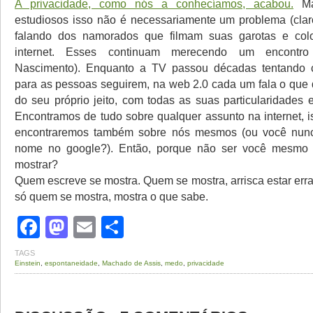
A privacidade, como nós a conhecíamos, acabou.
Ma
estudiosos isso não é necessariamente um problema (cla
falando dos namorados que filmam suas garotas e co
internet. Esses continuam merecendo um encontro
Nascimento). Enquanto a TV passou décadas tentando cri
para as pessoas seguirem, na web 2.0 cada um fala o que 
do seu próprio jeito, com todas as suas particularidades e
Encontramos de tudo sobre qualquer assunto na internet, i
encontraremos também sobre nós mesmos (ou você nunc
nome no google?). Então, porque não ser você mesmo 
mostrar?
Quem escreve se mostra. Quem se mostra, arrisca estar er
só quem se mostra, mostra o que sabe.
Facebook
Mastodon
Email
Share
TAGS
Einstein
,
espontaneidade
,
Machado de Assis
,
medo
,
privacidade