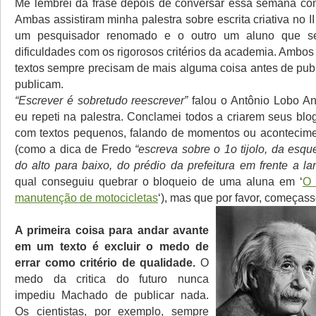
Me lembrei da frase depois de conversar essa semana co
Ambas assistiram minha palestra sobre escrita criativa no
um pesquisador renomado e o outro um aluno que se
dificuldades com os rigorosos critérios da academia. Ambo
textos sempre precisam de mais alguma coisa antes de publ
publicam.
“Escrever é sobretudo reescrever”
falou o Antônio Lobo A
eu repeti na palestra. Conclamei todos a criarem seus bl
com textos pequenos, falando de momentos ou acontecime
(como a dica de Fredo
“escreva sobre o 1o tijolo, da esque
do alto para baixo, do prédio da prefeitura em frente a la
qual conseguiu quebrar o bloqueio de uma aluna em ‘
O 
manutenção de motocicletas
‘), mas que por favor, começas
A primeira coisa para andar avante
em um texto é excluir o medo de
errar como critério de qualidade.
O
medo da critica do futuro nunca
impediu Machado de publicar nada.
Os cientistas, por exemplo, sempre