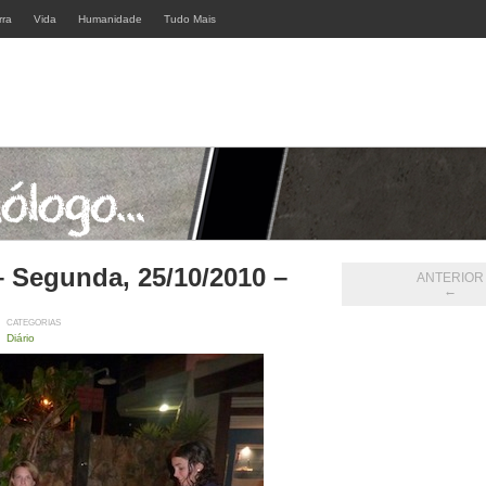
rra
Vida
Humanidade
Tudo Mais
– Segunda, 25/10/2010 –
ANTERIOR
←
CATEGORIAS
Diário