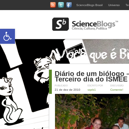
ScienceBlogs Brasil
Universo
Te
Abrir a barra de ferramentas
Diário de um biólogo 
Terceiro dia do ISMEE
PUBLICADO
ESCRITO POR
DISCUSSÃO
21 de dez de 2010
vqeb1
Comente!