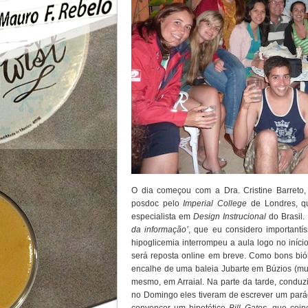
O dia começou com a Dra. Cristine Barreto
posdoc pelo
Imperial College
de Londres, q
especialista em
Design Instrucional
do Brasil.
da informação’
, que eu considero importantí
hipoglicemia interrompeu a aula logo no iníci
será reposta online em breve. Como bons biól
encalhe de uma baleia Jubarte em Búzios (muni
mesmo, em Arraial. Na parte da tarde, conduz
no Domingo eles tiveram de escrever um parág