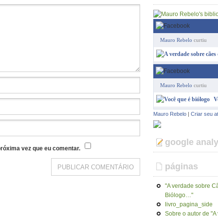
Mauro Rebelo
curtiu
Mauro Rebelo
curtiu
V
Mauro Rebelo
|
Criar seu a
google analy
róxima vez que eu comentar.
páginas
"A verdade sobre Cã
Biólogo…"
livro_pagina_side
Sobre o autor de "