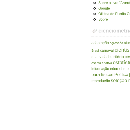
Sobre o livro "A ve
Google
Oficina de Escrita C
Sobre
cienciometri
adaptação
alu
agressão
cientis
carnaval
Brasil
criatividade
critério
cé
estatíst
escrita criativa
internet
me
informação
para físicos
Política
seleção n
reprodução