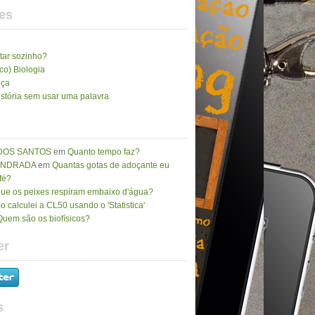
es
tar sozinho?
ico) Biologia
nça
stória sem usar uma palavra
DOS SANTOS
em
Quanto tempo faz?
 ANDRADA
em
Quantas gotas de adoçante eu
fé?
que os peixes respiram embaixo d'água?
 calculei a CL50 usando o 'Statistica'
Quem são os biofísicos?
er
s