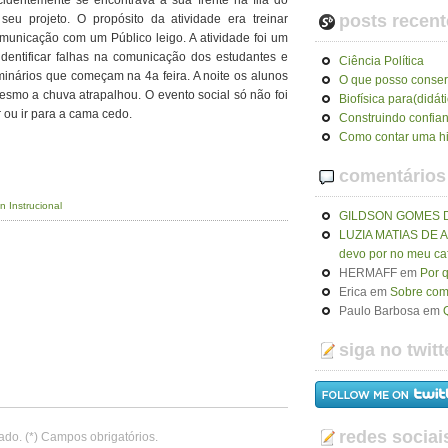
cidentemente se encontrava a sua frente na fila do
posts recent
seu projeto. O propósito da atividade era treinar
municação com um Público leigo. A atividade foi um
identificar falhas na comunicação dos estudantes e
Ciência Política
eminários que começam na 4a feira. A noite os alunos
O que posso conser
mo a chuva atrapalhou. O evento social só não foi
Biofísica para(didát
 ou ir para a cama cedo.
Construindo confia
Como contar uma hi
comentários
n Instrucional
GILDSON GOMES 
LUZIA MATIAS DE
devo por no meu ca
HERMAFF
em
Por 
Erica
em
Sobre como
Paulo Barbosa
em
siga no twitt
redes sociai
ado. (*) Campos obrigatórios.