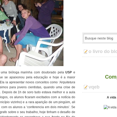
o livro do bl
, uma bióloga marinha com doutorado pela
USP
e
Comp
ue se apaixonou pela educação e hoje é a maior
 Ela ia apresentar novos conceitos como
‘Arquitetura
vqeb
ssimos para jovens cientistas, quando uma crise de
o. Depois de 1h de soro tudo estava melhor e a aula
ogos, os alunos ficaram excitados com a notícia do
A vida 
cípio vizinho) e a rara aparição de um pingüim, ali
i com os alunos a ‘conferencia em dois minutos’. Se
rafo sobre o seu trabalho, hoje tinham o desafio de