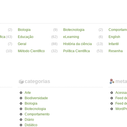
(2)
Biologia
(9)
Biotecnologia
(2)
Comportam
fica
(43)
Educação
(62)
eLearning
(6)
English
(7)
Geral
(88)
História da ciência
(13)
Infantil
(10)
Método Científico
(32)
Política Científica
(53)
Resenha
categorias
met
Arte
Acessa
Biodiversidade
Feed d
Biologia
Feed d
Biotecnologia
WordPr
Comportamento
Diário
Didático