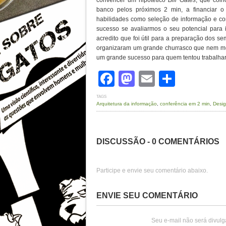
convencer um hipotético
Bill Gates
, que coin
banco pelos próximos 2 min, a financiar o 
habilidades como seleção de informação e co
sucesso se avaliarmos o seu potencial para 
acredito que foi útil para a preparação dos s
organizaram um grande churrasco que nem mes
um grande sucesso para quem tentou trabalhar
Facebook
Mastodon
Email
Share
TAGS
Arquitetura da informação
,
conferência em 2 min
,
Desig
DISCUSSÃO - 0 COMENTÁRIOS
Participe e envie seu comentário abaixo.
ENVIE SEU COMENTÁRIO
Seu e-mail não será divulg