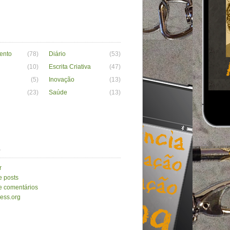
ento
(78)
Diário
(53)
(10)
Escrita Criativa
(47)
(5)
Inovação
(13)
(23)
Saúde
(13)
a
r
e posts
e comentários
ess.org