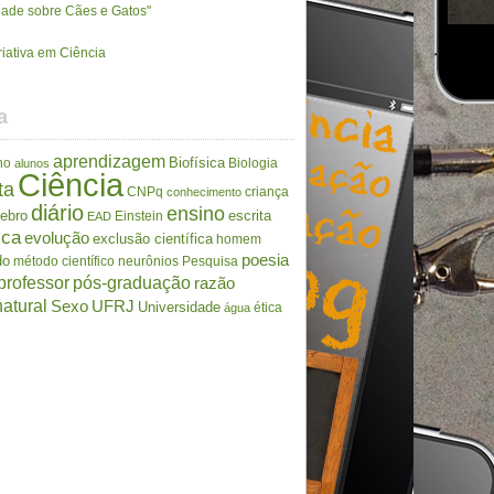
rdade sobre Cães e Gatos"
riativa em Ciência
a
aprendizagem
Biofísica
no
Biologia
alunos
Ciência
ta
CNPq
criança
conhecimento
diário
ensino
rebro
escrita
Einstein
EAD
ica
evolução
exclusão científica
homem
poesia
do
método científico
neurônios
Pesquisa
professor
pós-graduação
razão
atural
Sexo
UFRJ
Universidade
ética
água