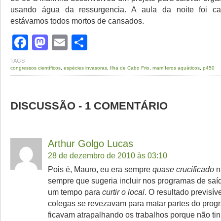
usando água da ressurgencia. A aula da noite foi c
estávamos todos mortos de cansados.
Facebook
Mastodon
Email
Share
TAGS
congressos científicos
,
espécies invasoras
,
Ilha de Cabo Frio
,
mamíferos aquáticos
,
p450
DISCUSSÃO - 1 COMENTÁRIO
Arthur Golgo Lucas
28 de dezembro de 2010 às 03:10
Pois é, Mauro, eu era sempre
quase crucificado
n
sempre que sugeria incluir nos programas de sa
um tempo para
curtir o local
. O resultado previsí
colegas se revezavam para matar partes do prog
ficavam atrapalhando os trabalhos porque não ti