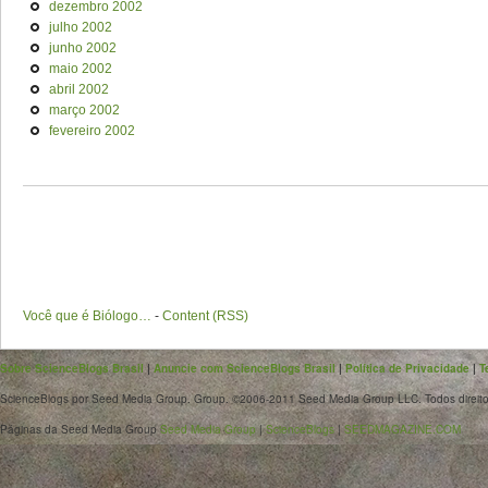
dezembro 2002
julho 2002
junho 2002
maio 2002
abril 2002
março 2002
fevereiro 2002
Você que é Biólogo…
-
Content (RSS)
Sobre ScienceBlogs Brasil
|
Anuncie com ScienceBlogs Brasil
|
Política de Privacidade
|
T
ScienceBlogs por Seed Media Group. Group. ©2006-2011 Seed Media Group LLC. Todos direito
Páginas da Seed Media Group
Seed Media Group
|
ScienceBlogs
|
SEEDMAGAZINE.COM