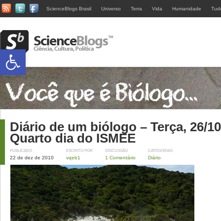
ScienceBlogs Brasil
Universo
Terra
Vida
Humanidade
Tud
Abrir a barra de ferramentas
Diário de um biólogo – Terça, 26/10
Quarto dia do ISMEE
PUBLICADO
ESCRITO POR
DISCUSSÃO
CATEGORIAS
22 de dez de 2010
vqeb1
1 Comentário
Diário