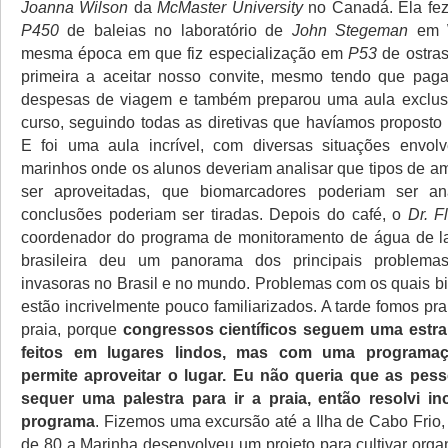
Joanna Wilson
da
McMaster University
no Canadá. Ela fe
P450
de baleias no laboratório de
John Stegeman
em W
mesma época em que fiz especialização em
P53
de ostras
primeira a aceitar nosso convite, mesmo tendo que paga
despesas de viagem e também preparou uma aula exclus
curso, seguindo todas as diretivas que havíamos proposto 
E foi uma aula incrível, com diversas situações envol
marinhos onde os alunos deveriam analisar que tipos de a
ser aproveitadas, que biomarcadores poderiam ser a
conclusões poderiam ser tiradas. Depois do café, o
Dr. F
coordenador do programa de monitoramento de água de la
brasileira deu um panorama dos principais problema
invasoras no Brasil e no mundo. Problemas com os quais b
estão incrivelmente pouco familiarizados. A tarde fomos pra
praia, porque
congressos científicos seguem uma estra
feitos em lugares lindos, mas com uma programa
permite aproveitar o lugar. Eu não queria que as pe
sequer uma palestra para ir a praia, então resolvi inc
programa
. Fizemos uma excursão até a Ilha de Cabo Frio
de 80 a Marinha desenvolveu um projeto para cultivar org