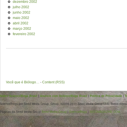
dezembro 2002
julho 2002
junho 2002
maio 2002
abril 2002
março 2002
fevereiro 2002
Você que é Biólogo…
-
Content (RSS)
Sobre ScienceBlogs Brasil
|
Anuncie com ScienceBlogs Brasil
|
Política de Privacidade
|
T
ScienceBlogs por Seed Media Group. Group. ©2006-2011 Seed Media Group LLC. Todos direito
Páginas da Seed Media Group
Seed Media Group
|
ScienceBlogs
|
SEEDMAGAZINE.COM