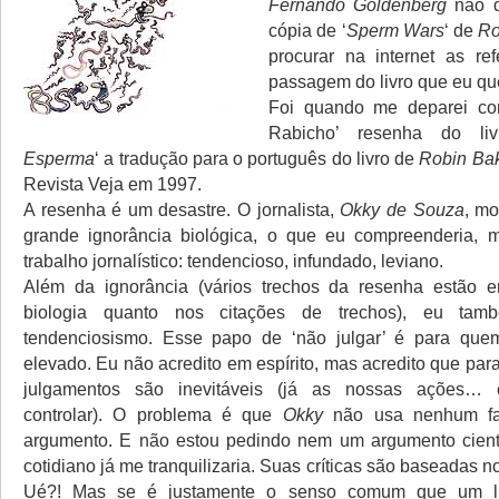
Fernando Goldenberg
não d
cópia de ‘
Sperm Wars
‘ de
Ro
procurar na internet as re
passagem do livro que eu que
Foi quando me deparei co
Rabicho’ resenha do liv
Esperma
‘ a tradução para o português do livro de
Robin Ba
Revista Veja em 1997.
A resenha é um desastre. O jornalista,
Okky de Souza
, m
grande ignorância biológica, o que eu compreenderia,
trabalho jornalístico: tendencioso, infundado, leviano.
Além da ignorância (vários trechos da resenha estão er
biologia quanto nos citações de trechos), eu ta
tendenciosismo. Esse papo de ‘não julgar’ é para quem
elevado. Eu não acredito em espírito, mas acredito que para
julgamentos são inevitáveis (já as nossas ações…
controlar). O problema é que
Okky
não usa nenhum fa
argumento. E não estou pedindo nem um argumento cientí
cotidiano já me tranquilizaria. Suas críticas são baseadas 
Ué?! Mas se é justamente o senso comum que um l