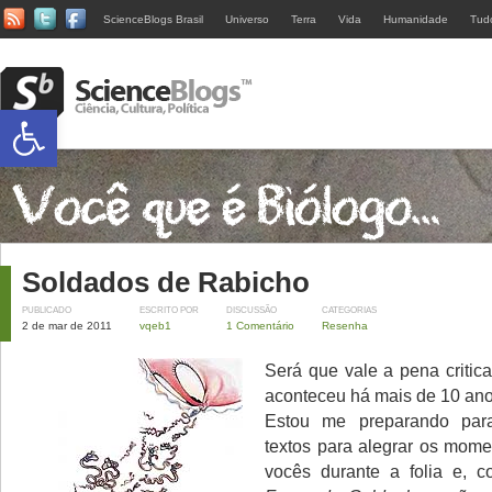
ScienceBlogs Brasil
Universo
Terra
Vida
Humanidade
Tud
Abrir a barra de ferramentas
Soldados de Rabicho
PUBLICADO
ESCRITO POR
DISCUSSÃO
CATEGORIAS
2 de mar de 2011
vqeb1
1 Comentário
Resenha
Será que vale a pena critic
aconteceu há mais de 10 an
Estou me preparando para
textos para alegrar os mome
vocês durante a folia e,