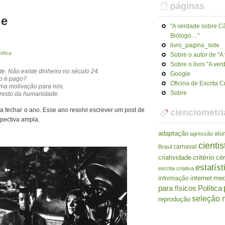
páginas
de
"A verdade sobre Cã
Biólogo…"
livro_pagina_side
tífica
Sobre o autor de "
Sobre o livro "A ve
e. Não existe dinheiro no século 24.
Google
ão é pago?
Oficina de Escrita C
uma motivação para nós.
Sobre
resto da humanidade.
a fechar o ano. Esse ano resolvi escrever um post de
cienciometri
pectiva ampla.
adaptação
alu
agressão
cientis
carnaval
Brasil
criatividade
critério
cé
estatíst
escrita criativa
internet
me
informação
para físicos
Política
seleção n
reprodução