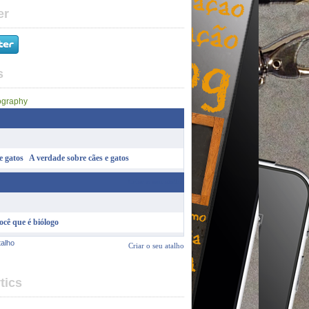
er
s
A verdade sobre cães e gatos
Criar o seu atalho
ocê que é biólogo
talho
Criar o seu atalho
tics