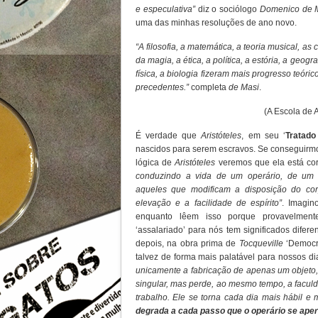
e especulativa”
diz o sociólogo
Domenico de 
uma das minhas resoluções de ano novo.
“A filosofia, a matemática, a teoria musical, as
da magia, a ética, a política, a estória, a geogr
física, a biologia fizeram mais progresso teór
precedentes.”
completa
de Masi
.
(A Escola de A
É verdade que
Aristóteles
, em seu ‘
Tratado
nascidos para serem escravos. Se conseguirmo
lógica de
Aristóteles
veremos que ela está cor
conduzindo a vida de um operário, de um 
aqueles que modificam a disposição do c
elevação e a facilidade de espírito”
. Imagin
enquanto lêem isso porque provavelmente o
‘assalariado’ para nós tem significados difer
depois, na obra prima de
Tocqueville
‘Democr
talvez de forma mais palatável para nossos di
unicamente a fabricação de apenas um objeto,
singular, mas perde, ao mesmo tempo, a faculd
trabalho. Ele se torna cada dia mais hábil e 
degrada a cada passo que o operário se aper