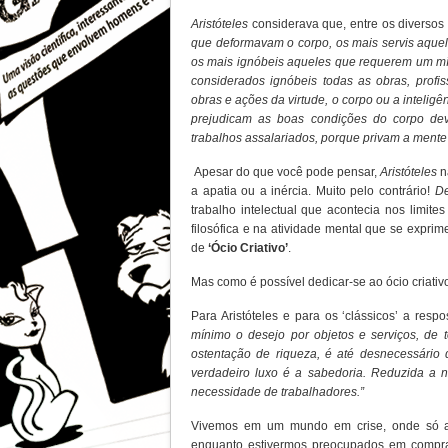
Aristóteles
considerava que, entre os diversos 
que deformavam o corpo, os mais servis aqu
os mais ignóbeis aqueles que requerem um mín
considerados ignóbeis todas as obras, pro
obras e ações da virtude, o corpo ou a inteligê
prejudicam as boas condições do corpo d
trabalhos assalariados, porque privam a mente
Apesar do que você pode pensar,
Aristóteles
n
a apatia ou a inércia. Muito pelo contrário!
De
trabalho intelectual que acontecia nos limite
filosófica e na atividade mental que se exprim
de
‘Ócio Criativo’
.
Mas como é possível dedicar-se ao ócio criati
Para Aristóteles e para os ‘clássicos’ a resp
mínimo o desejo por objetos e serviços, de t
ostentação de riqueza, é até desnecessário 
verdadeiro luxo é a sabedoria. Reduzida a 
necessidade de trabalhadores.”
Vivemos em um mundo em crise, onde só a c
enquanto estivermos preocupados em compra