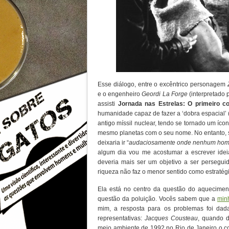
Esse diálogo, entre o excêntrico personagem
e o engenheiro
Geordi La Forge
(interpretado 
assisti
Jornada nas Estrelas: O primeiro co
humanidade capaz de fazer a ‘dobra espacial’ (
antigo míssil nuclear, tendo se tornado um íco
mesmo planetas com o seu nome. No entanto, 
deixaria ir “
audaciosamente onde nenhum hom
algum dia vou me acostumar a escrever ide
deveria mais ser um objetivo a ser persegui
riqueza não faz o menor sentido como estratégi
Ela está no centro da questão do aquecimen
questão da poluição. Vocês sabem que a
min
mim, a resposta para os problemas foi dad
representativas:
Jacques Cousteau
, quando 
meio ambiente de 1992 no Rio de Janeiro o c