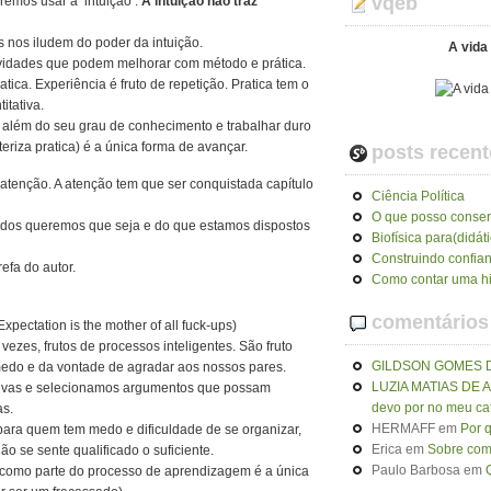
vqeb
emos usar a ‘intuição’.
A intuição não traz
s nos iludem do poder da intuição.
A vida 
ividades que podem melhorar com método e prática.
atica. Experiência é fruto de repetição. Pratica tem o
itativa.
 além do seu grau de conhecimento e trabalhar duro
eriza pratica) é a única forma de avançar.
posts recent
 atenção. A atenção tem que ser conquistada capítulo
Ciência Política
O que posso conser
odos queremos que seja e do que estamos dispostos
Biofísica para(didát
Construindo confia
efa do autor.
Como contar uma hi
comentários
xpectation is the mother of all fuck-ups)
ezes, frutos de processos inteligentes. São fruto
GILDSON GOMES 
edo e da vontade de agradar aos nossos pares.
LUZIA MATIAS DE
ativas e selecionamos argumentos que possam
devo por no meu ca
as.
HERMAFF
em
Por 
para quem tem medo e dificuldade de se organizar,
Erica
em
Sobre como
ão se sente qualificado o suficiente.
Paulo Barbosa
em
o como parte do processo de aprendizagem é a única