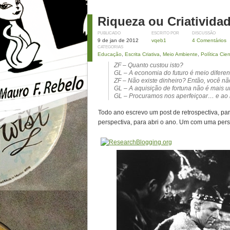
Riqueza ou Criativida
PUBLICADO
ESCRITO POR
DISCUSSÃO
9 de jan de 2012
vqeb1
4 Comentários
CATEGORIAS
Educação
,
Escrita Criativa
,
Meio Ambiente
,
Política Cien
ZF – Quanto custou isto?
GL – A economia do futuro é meio diferent
ZF – Não existe dinheiro? Então, você n
GL – A aquisição de fortuna não é mais 
GL – Procuramos nos aperfeiçoar… e ao 
Todo ano escrevo um post de retrospectiva, par
perspectiva, para abri o ano. Um com uma pers