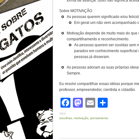
forma de avançar. (Isso não significa aceit
Sobre MOTIVAÇÃO
As pessoas querem significado e/ou felici
Em geral um não vem acompanhado d
Motivação depende de muito mais do que d
compartilhamento e reconhecimento.
As pessoas querem ser ouvidas sem ne
parados em conhecimento superficial e
pessoas já disseram.
As pessoas adoram as suas próprias ideias
Sempre.
Eu resolvi compartilhar essas idéias porque m
professor, empreendedor, cientista e cidadão.
Facebook
Mastodon
Email
Share
TAGS
escolhas
,
motivação
,
pensamento