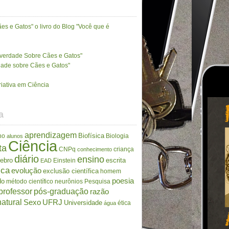
es e Gatos" o livro do Blog "Você que é
A verdade Sobre Cães e Gatos"
rdade sobre Cães e Gatos"
riativa em Ciência
a
aprendizagem
Biofísica
no
Biologia
alunos
Ciência
ta
CNPq
criança
conhecimento
diário
ensino
rebro
escrita
Einstein
EAD
ica
evolução
exclusão científica
homem
poesia
do
método científico
neurônios
Pesquisa
professor
pós-graduação
razão
atural
Sexo
UFRJ
Universidade
ética
água