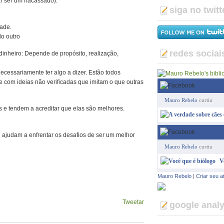
ar ser um fracassado).
siga no twitt
dade.
o outro
redes sociai
inheiro: Depende de propósito, realização,
cessariamente ter algo a dizer. Estão todos
 com ideias não verificadas que imitam o que outras
Mauro Rebelo
curtiu
 e tendem a acreditar que elas são melhores.
e ajudam a enfrentar os desafios de ser um melhor
Mauro Rebelo
curtiu
V
Mauro Rebelo
|
Criar seu a
Tweetar
google analy