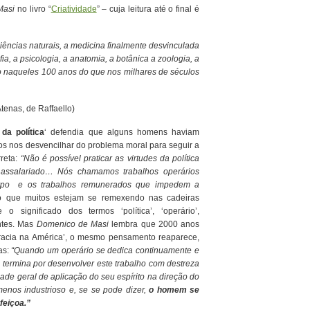
Masi
no livro “
Criatividade
” – cuja leitura até o final é
 ciências naturais, a medicina finalmente desvinculada
afia, a psicologia, a anatomia, a botânica a zoologia, a
ico naqueles 100 anos do que nos milhares de séculos
tenas, de Raffaello)
 da política
‘ defendia que alguns homens haviam
s nos desvencilhar do problema moral para seguir a
reta:
“Não é possível praticar as virtudes da política
assalariado… Nós chamamos trabalhos operários
orpo e os trabalhos remunerados que impedem a
o que muitos estejam se remexendo nas cadeiras
 significado dos termos ‘política’, ‘operário’,
entes. Mas
Domenico de Masi
lembra que 2000 anos
acia na América’, o mesmo pensamento reaparece,
as:
“Quando um operário se dedica continuamente e
 termina por desenvolver este trabalho com destreza
ade geral de aplicação do seu espírito na direção do
menos industrioso e, se se pode dizer,
o homem se
feiçoa.”