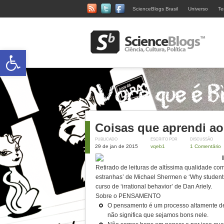
ScienceBlogs Brasil
Universo
Te
Abrir a barra de ferramentas
Coisas que aprendi ao
PUBLICADO
ESCRITO POR
DISCUSSÃO
29 de jan de 2015
vqeb1
1 Comentário
Retirado de leituras de altíssima qualidade co
estranhas’ de Michael Shermen e ‘Why students
curso de ‘irrational behavior’ de Dan Ariely.
Sobre o PENSAMENTO
O pensamento é um processo altamente de
não significa que sejamos bons nele.