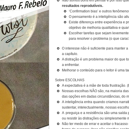
Não somos bons em pensar e por isso quer
resultados reprodutíveis.
‘Confirmation bias’ e outros fenômeno
O pensamento é a inteligência são at
Existe diferença entre experiência e pr
objetivo de melhoria qualitativa e quant
Escolher tarefas que sejam levemente
para resolver o problema (o que caract
O interesse não é suficiente para manter a
a capítulo.
A distração é um problema maior do que t
a enfrentar.
Melhorar o conteúdo para o leitor é uma tar
Sobre ESCOLHAS
A expectativa é a mãe de toda frustração. (E
Nossas escolhas NÃO são, na maioria das v
das opções em dadas circunstâncias, do m
A inteligência entra quando criamos narr
sustentar, intelectualmente, nossas escolh
A preguiça e a resistência são uma saída 
ou resistir às distrações ou simplesmente n
Não ter medo de errar e aceitar o fracass