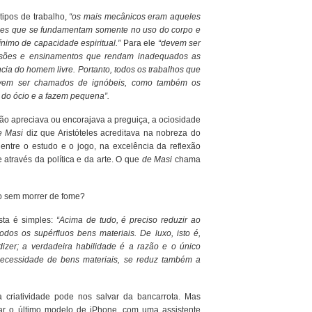
tipos de trabalho,
“os mais mecânicos eram aqueles
eles que se fundamentam somente no uso do corpo e
imo de capacidade espiritual.”
Para ele
“devem ser
fissões e ensinamentos que rendam inadequados as
ncia do homem livre. Portanto, todos os trabalhos que
evem ser chamados de ignóbeis, como também os
 do ócio e a fazem pequena”.
ão apreciava ou encorajava a preguiça, a ociosidade
 Masi
diz que Aristóteles acreditava na nobreza do
s entre o estudo e o jogo, na excelência da reflexão
e através da política e da arte. O que
de Masi
chama
vo sem morrer de fome?
osta é simples:
“Acima de tudo, é preciso reduzir ao
odos os supérfluos bens materiais. De luxo, isto é,
dizer; a verdadeira habilidade é a razão e o único
necessidade de bens materiais, se reduz também a
riatividade pode nos salvar da bancarrota. Mas
r o último modelo de iPhone, com uma assistente