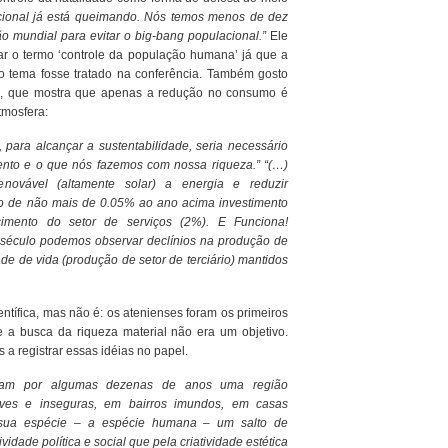
cional já está queimando. Nós temos menos de dez
o mundial para evitar o big-bang populacional.”
Ele
ar o termo ‘controle da população humana’ já que a
 o tema fosse tratado na conferência.
Também gosto
, que mostra que apenas a redução no consumo é
tmosfera:
 para alcançar a sustentabilidade, seria necessário
ento e o que nós fazemos com nossa riqueza.” “(…)
novável (altamente solar) a energia e reduzir
 de não mais de 0.05% ao ano acima investimento
scimento do setor de serviços (2%). E Funciona!
o século podemos observar declínios na produção de
de de vida (produção de setor de terciário) mantidos
ntífica, mas não é: os atenienses foram os primeiros
 a busca da riqueza material não era um objetivo.
s a registrar essas idéias no papel.
ram por algumas dezenas de anos uma região
reves e inseguras, em bairros imundos, em casas
a sua espécie – a espécie humana – um salto de
idade política e social que pela criatividade estética