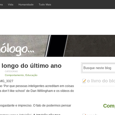
rra
Vida
Humanidade
Tudo Mais
 longo do último ano
CATEGORIAS
Comportamento
,
Educação
o livro do bl
mo ‘Por que pessoas inteligentes acreditam em coisas
 don’t like school’ de Dan Willingham e os vídeos do
Comp
sgastante e impreciso. O fato de podermos pensar