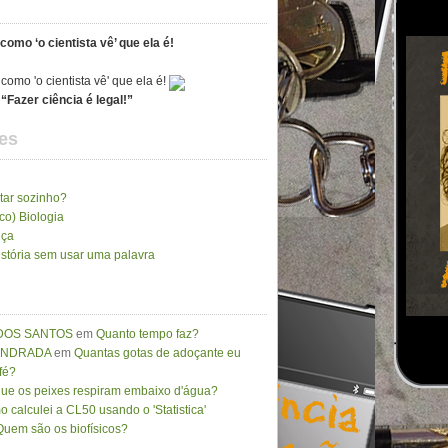
como ‘o cientista vê’ que ela é!
“Fazer ciência é legal!”
es
tar sozinho?
ico) Biologia
nça
stória sem usar uma palavra
DOS SANTOS
em
Quanto tempo faz?
 ANDRADA
em
Quantas gotas de adoçante eu
fé?
que os peixes respiram embaixo d'água?
 calculei a CL50 usando o 'Statistica'
Quem são os biofísicos?