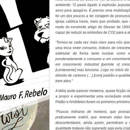
ambiente:
“O pavio ligado à explosão popula
anos para apagá-lo. É preciso uma mobilizaçã
foi um dos poucos a ter coragem de pronunci
igreja católica havia, meio que proibido, que
muito do excelente artigo de
Slesser
de 1993
capaz de reduzir as emissões de CO2 para a a
“Tornou-se cada vez mais claro para nós que,
uma troca entre consumo, índices de crescim
estimular de forma tanto nuclear como re
ponderadamente o consumo a um crescimento
em crescimento industrial [permite o] cre
[Lentamente] mas funciona. Logo no início d
dióxido de carbono (…) [com] padrão e qualida
bem altos.”
A idéia pode parecer moderna, quase ficção cie
a propor e experimentar uma sociedade onde
Platão e Aristóteles foram os primeiros primeiro
“Poucos milhares de homens, que povoa
praticamente estéril, que viveram vidas b
desconfortáveis, ainda assim, permitiram 
qualidade todavia não superado seja pela criativ