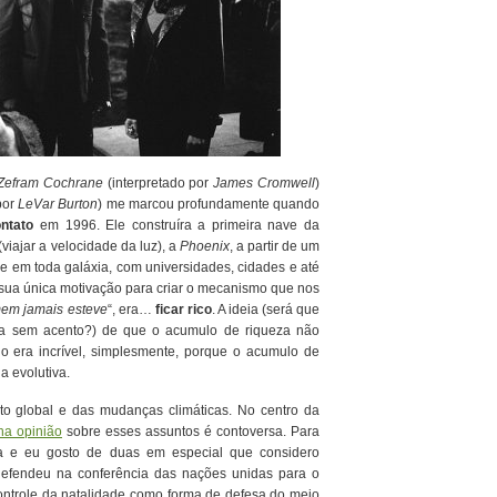
Zefram Cochrane
(interpretado por
James Cromwell
)
por
LeVar Burton
) me marcou profundamente quando
ntato
em 1996. Ele construíra a primeira nave da
viajar a velocidade da luz), a
Phoenix
, a partir de um
ne em toda galáxia, com universidades, cidades e até
sua única motivação para criar o mecanismo que nos
em jamais esteve
“, era…
ficar rico
. A ideia (será que
ia sem acento?) de que o acumulo de riqueza não
do era incrível, simplesmente, porque o acumulo de
a evolutiva.
to global e das mudanças climáticas. No centro da
ha opinião
sobre esses assuntos é contoversa. Para
a e eu gosto de duas em especial que considero
defendeu na conferência das nações unidas para o
ontrole da natalidade como forma de defesa do meio