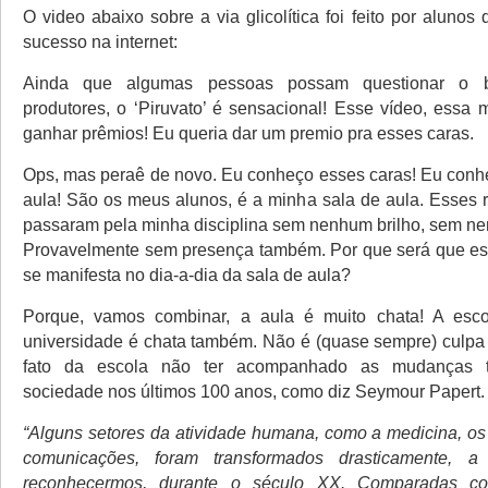
O video abaixo sobre a via glicolítica foi feito por alun
sucesso na internet:
Ainda que algumas pessoas possam questionar o 
produtores, o ‘Piruvato’ é sensacional! Esse vídeo, essa 
ganhar prêmios! Eu queria dar um premio pra esses caras.
Ops, mas peraê de novo. Eu conheço esses caras! Eu conh
aula! São os meus alunos, é a minha sala de aula. Esses
passaram pela minha disciplina sem nenhum brilho, sem nen
Provavelmente sem presença também. Por que será que es
se manifesta no dia-a-dia da sala de aula?
Porque, vamos combinar, a aula é muito chata! A esc
universidade é chata também. Não é (quase sempre) culpa
fato da escola não ter acompanhado as mudanças t
sociedade nos últimos 100 anos, como diz Seymour Papert.
“Alguns setores da atividade humana, como a medicina, os 
comunicações, foram transformados drasticamente, 
reconhecermos, durante o século XX. Comparadas 