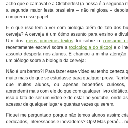
acho que o carnaval e a Oktoberfest (a nossa é a segunda 
a segunda maior festa brasileira – não religiosa – depois
cumprem esse papel.
E o que isso tem a ver com biologia além do fato dos b
cerveja? A cerveja é um ótimo assunto para ensino e divul
Um dos
meus primeiros textos
foi sobre o
consumo do
recentemente escrevi sobre a
toxicologia do álcool
e o int
assunto desperta nos alunos. E chamou a minha atenção o
um biólogo sobre a biologia da cerveja:
Não é um barato?! Para fazer esse vídeo eu tenho certeza 
muito mais do que se estudasse para qualquer prova. Tamb
que muitos alunos, ou apenas beberrões curiosos,
aprendem) mais com ele do que com qualquer livro didático.
isso o fato de ser um vídeo e de estar no youtube, onde 
acessar de qualquer lugar e quantas vezes quiserem.
Fiquei me perguntado porque não temos alunos assim: criat
dedicados, interessados e inovadores? Ops! Mas peraê… nó