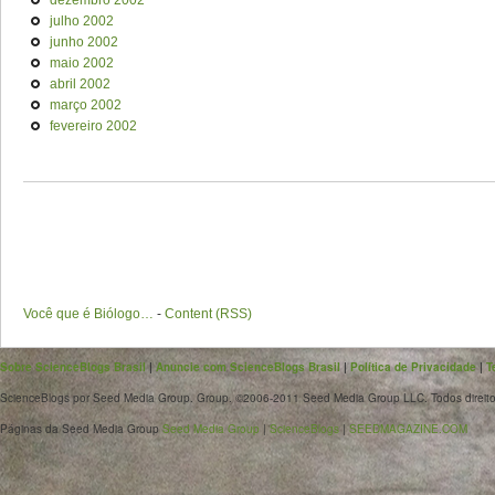
dezembro 2002
julho 2002
junho 2002
maio 2002
abril 2002
março 2002
fevereiro 2002
Você que é Biólogo…
-
Content (RSS)
Sobre ScienceBlogs Brasil
|
Anuncie com ScienceBlogs Brasil
|
Política de Privacidade
|
T
ScienceBlogs por Seed Media Group. Group. ©2006-2011 Seed Media Group LLC. Todos direito
Páginas da Seed Media Group
Seed Media Group
|
ScienceBlogs
|
SEEDMAGAZINE.COM