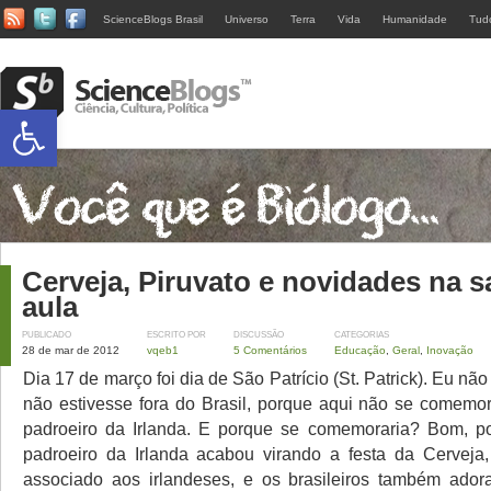
ScienceBlogs Brasil
Universo
Terra
Vida
Humanidade
Tud
Abrir a barra de ferramentas
Cerveja, Piruvato e novidades na s
aula
PUBLICADO
ESCRITO POR
DISCUSSÃO
CATEGORIAS
28 de mar de 2012
vqeb1
5 Comentários
Educação
,
Geral
,
Inovação
Dia 17 de março foi dia de São Patrício (St. Patrick). Eu não
não estivesse fora do Brasil, porque aqui não se comemor
padroeiro da Irlanda. E porque se comemoraria? Bom, po
padroeiro da Irlanda acabou virando a festa da Cerveja
associado aos irlandeses, e os brasileiros também ador