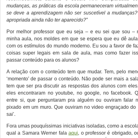
mudanças, as práticas da escola permaneceram virtualmente
se deve a aprendizagem não ser suscetível a mudanças? 
apropriada ainda não ter aparecido?”
Por melhor professor que eu seja – e eu sei que sou –
minha aula, nos moldes em que se espera que eu dê aula
com os estímulos do mundo moderno. Eu sou a favor de f
coisas super legais em sala de aula, mas como fazer is
passar conteúdo para os alunos?
A relação com o conteúdo tem que mudar. Tem, pelo men
‘momento’ de passar o conteúdo. Não pode ser mais a sala
tem que ser pra discutir as respostas dos alunos com ele
eles encontraram no youtube, no google, no facebook. 
entre si, que perguntaram pra alguém ou ouviram falar n
pixado em um muro. Que ouviram no video engraçado do ‘
sai’.
Fora umas pouquíssimas iniciativas isoladas, como a escol
qual a Samara Werner fala
aqui
, o professor é obrigado, 