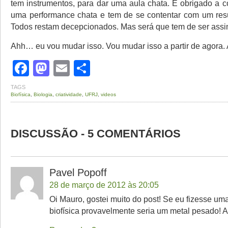
tem instrumentos, para dar uma aula chata. É obrigado a c
uma performance chata e tem de se contentar com um res
Todos restam decepcionados. Mas será que tem de ser ass
Ahh… eu vou mudar isso. Vou mudar isso a partir de agora. A
Facebook
Mastodon
Email
Share
TAGS
Biofísica
,
Biologia
,
criatividade
,
UFRJ
,
videos
DISCUSSÃO - 5 COMENTÁRIOS
Pavel Popoff
28 de março de 2012 às 20:05
Oi Mauro, gostei muito do post! Se eu fizesse um
biofísica provavelmente seria um metal pesado! A