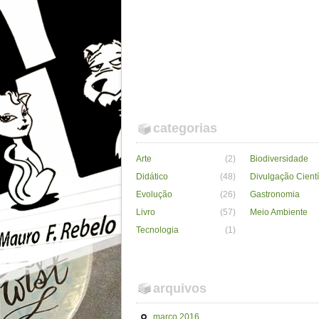
categorias
Arte
(2)
Biodiversidade
Didático
(48)
Divulgação Cientí
Evolução
(26)
Gastronomia
Livro
(57)
Meio Ambiente
Tecnologia
(1)
arquivos
março 2016