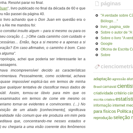
ha. Resolvi parar no final.
páginas
 Juan
“, livro publicado no final da década de 60 e que
u não passei da página 40.
"A verdade sobre Cã
 o livro achando que o
Don Juan
em questão era o
Biólogo…"
e a Ale me mandou foi:
livro_pagina_side
constitui insulto algum – para si mesmo ou para os
Sobre o autor de "
 seu coração. (…) Olhe cada caminho com cuidado e
Sobre o livro "A ve
ecessárias… Então, faça a si mesmo e a apenas a si
Google
ração? Em caso afirmativo, o caminho é bom. Caso
Oficina de Escrita C
a alguma”.
Sobre
opologia, achei que poderia ser interessante ler a
 passagens.
cienciometri
nava imcompreensível decido as características
erimentava. Pessoalmente, como ocidental, achava
adaptação
alu
agressão
ra quase impossível explicá-las em termos de minha
cientis
carnaval
Brasil
r que qualquer tentativa de classificar meus dados de
útil. Assim, tornou-se óbvio para mim que os
criatividade
critério
cé
estatíst
r examinados em termos de come ele mesmo os
escrita criativa
eriamo tornar-se evidentes e convincentes. (…) No
internet
me
informação
ição de um aliado [conhecimento], significava
para físicos
Política
 realidade não comum que ele produzia em mim pela
seleção n
reprodução
creditava que, concentrando-me nesses estados e
…) eu chegaria a uma visão coerente dos fenômenos