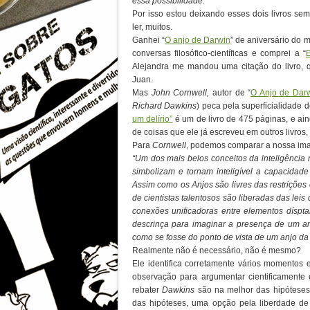
essa possibilidade.”
Por isso estou deixando esses dois livros sem 
ler, muitos.
Ganhei “
O anjo de Darwin
” de aniversário do
conversas filosófico-científicas e comprei a “
Alejandra me mandou uma citação do livro,
Juan.
Mas
John Cornwell,
autor de “
O Anjo de Darw
Richard Dawkins
) peca pela superficialidade 
um delírio”
é um de livro de 475 páginas, e ain
de coisas que ele já escreveu em outros livros,
Para
Cornwell
, podemos comparar a nossa ima
“Um dos mais belos conceitos da inteligência m
simbolizam e tornam inteligível a capacida
Assim como os Anjos são livres das restrições 
de cientistas talentosos são liberadas das leis
conexões unificadoras entre elementos díspta
descrinça para imaginar a presença de um anj
como se fosse do ponto de vista de um anjo d
Realmente não é necessário, não é mesmo?
Ele identifica corretamente vários momentos 
observação para argumentar cientificamente
rebater
Dawkins
são na melhor das hipóteses 
das hipóteses, uma opção pela liberdade de