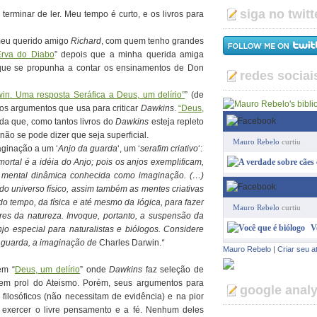
siga no twitt
terminar de ler. Meu tempo é curto, e os livros para
 meu querido amigo
Richard
, com quem tenho grandes
Erva do Diabo
” depois que a minha querida amiga
 que se propunha a contar os ensinamentos de Don
redes sociai
in. Uma resposta Seráfica a Deus, um delírio”
” (de
dos argumentos que usa para criticar
Dawkins
.
“Deus,
da que, como tantos livros do
Dawkins
esteja repleto
 não se pode dizer que seja superficial.
Mauro Rebelo
curtiu
ginação a um ‘
Anjo da guarda
‘, um ‘
serafim criativo
‘:
ortal é a idéia do Anjo; pois os anjos exemplificam,
de mental dinâmica conhecida como imaginação. (…)
do universo físico, assim também as mentes criativas
 do tempo, da física e até mesmo da lógica, para fazer
Mauro Rebelo
curtiu
res da natureza. Invoque, portanto, a suspensão da
V
o especial para naturalistas e biólogos. Considere
a guarda, a imaginação de
Charles Darwin.
“
Mauro Rebelo
|
Criar seu a
em “
Deus, um delírio
” onde
Dawkins
faz seleção de
 em prol do Ateismo. Porém, seus argumentos para
google analy
filosóficos (não necessitam de evidência) e na pior
 exercer o livre pensamento e a fé. Nenhum deles