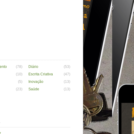
ento
(78)
Diário
(53)
(10)
Escrita Criativa
(47)
(5)
Inovação
(13)
(23)
Saúde
(13)
a
r