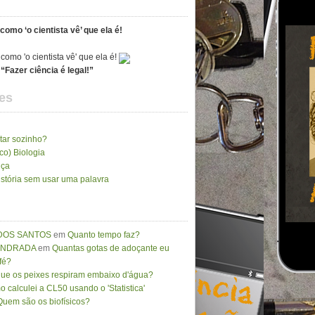
como ‘o cientista vê’ que ela é!
“Fazer ciência é legal!”
es
tar sozinho?
ico) Biologia
nça
stória sem usar uma palavra
DOS SANTOS
em
Quanto tempo faz?
 ANDRADA
em
Quantas gotas de adoçante eu
fé?
que os peixes respiram embaixo d'água?
 calculei a CL50 usando o 'Statistica'
Quem são os biofísicos?