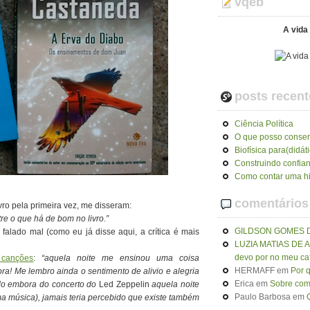
vqeb
A vida 
posts recent
Ciência Política
O que posso conser
Biofísica para(didát
Construindo confia
Como contar uma hi
comentários
 pela primeira vez, me disseram:
re o que há de bom no livro.”
GILDSON GOMES 
 falado mal (como eu já disse aqui, a crítica é mais
LUZIA MATIAS DE
devo por no meu ca
 canções
:
“aquela noite me ensinou uma coisa
HERMAFF
em
Por 
ra! Me lembro ainda o sentimento de alivio e alegria
Erica
em
Sobre como
ido embora do concerto do
Led Zeppelin
aquela noite
Paulo Barbosa
em
a música), jamais teria percebido que existe também