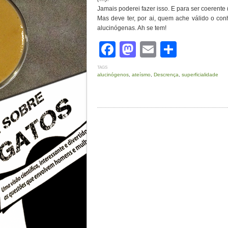
Jamais poderei fazer isso. E para ser coerente (
Mas deve ter, por ai, quem ache válido o co
alucinógenas. Ah se tem!
Facebook
Mastodon
Email
Share
TAGS
alucinógenos
,
ateísmo
,
Descrença
,
superficialidade