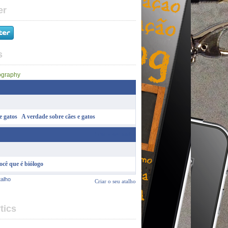
er
s
A verdade sobre cães e gatos
Criar o seu atalho
ocê que é biólogo
talho
Criar o seu atalho
tics