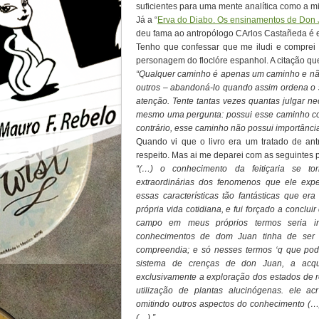
suficientes para uma mente analítica como a min
Já a “
Erva do Diabo. Os ensinamentos de Don
deu fama ao antropólogo CArlos Castañeda é e
Tenho que confessar que me iludi e comprei
personagem do floclóre espanhol. A citação qu
“Qualquer caminho é apenas um caminho e não 
outros – abandoná-lo quando assim ordena o
atenção. Tente tantas vezes quantas julgar n
mesmo uma pergunta: possui esse caminho co
contrário, esse caminho não possui importânci
Quando vi que o livro era um tratado de antr
respeito. Mas ai me deparei com as seguintes
“(…) o conhecimento da feitiçaria se tor
extraordinárias dos fenomenos que ele exp
essas características tão fantásticas que e
própria vida cotidiana, e fui forçado a conclui
campo em meus próprios termos seria in
conhecimentos de dom Juan tinha de se
compreendia; e só nesses termos ‘q que pod
sistema de crenças de don Juan, a acquis
exclusivamente a exploração dos estados de
utilização de plantas alucinógenas. ele a
omitindo outros aspectos do conhecimento (
(…).”