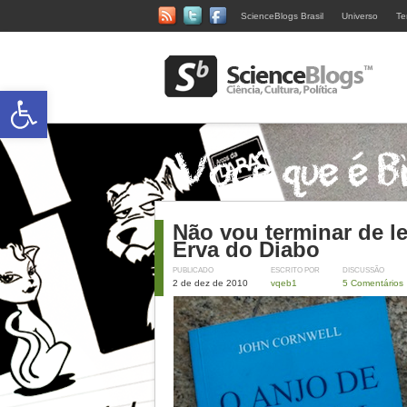
ScienceBlogs Brasil
Universo
Te
Abrir a barra de ferramentas
Não vou terminar de l
Erva do Diabo
PUBLICADO
ESCRITO POR
DISCUSSÃO
2 de dez de 2010
vqeb1
5 Comentários