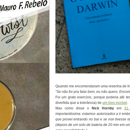
Quando me encomendaram uma resenha de livro
“Se não for pra falar bem, eu não quero. Encont
Foi um grato exercício, porque poderia até ter
divertida que a tolerância) de
um livro incrível
.
Mas como disse o
Nick Hornby
em
31
importantíssima: estamos autorizados a ir embo
que provei entrando no bar e se non tivesse 
(depois de um solo de bateria de 20 min em um