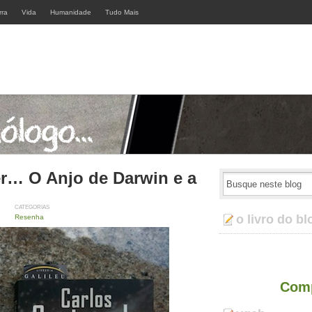
rra
Vida
Humanidade
Tudo Mais
er… O Anjo de Darwin e a
CATEGORIAS
o livro do bl
Resenha
Comp