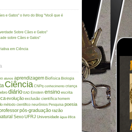
es e Gatos" o livro do Blog "Você que é
A verdade Sobre Cães e Gatos"
rdade sobre Cães e Gatos"
riativa em Ciência
a
aprendizagem
Biofísica
no
Biologia
alunos
Ciência
ta
CNPq
criança
conhecimento
diário
ensino
rebro
escrita
Einstein
EAD
ica
evolução
exclusão científica
homem
poesia
do
método científico
neurônios
Pesquisa
professor
pós-graduação
razão
atural
Sexo
UFRJ
Universidade
ética
água