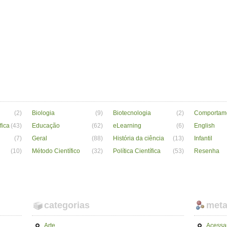
(2)
Biologia
(9)
Biotecnologia
(2)
Comportam
fica
(43)
Educação
(62)
eLearning
(6)
English
(7)
Geral
(88)
História da ciência
(13)
Infantil
(10)
Método Científico
(32)
Política Científica
(53)
Resenha
categorias
met
Arte
Acessa