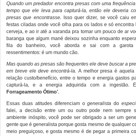
Quando um predador encontra presas com uma frequência
tempo que ele leva para capturá-la, então ele deveria c
presas que encontrasse.
Isso quer dizer, se você caiu 
festas ciladas onde você olha para os lados e só encont
cerveja, e ao ir até a varanda pra tomar um pouco de ar v
baranga que algum mané deixou sozinha enquanto espera 
fila do banheiro, você aborda e sai com a garota
ressentimentos: é um mundo cão.
Mas quando as presas são frequentes ele deve buscar a
pre
em breve ele deve encontrá-la.
A melhor presa é aquela
relação custo/benefício, entre o tempo e energia gastos p
capturá-la, e a energia adquirida com a ingestão.
Forrageamento Ótimo’
.
Essas duas atitudes diferenciam o
generalista
do
especi
falei, a decisão entre um ou outro pode nem sempre
ambiente inóspito, você pode ser obrigado a ser um gene
gente que é generalista porque gosta mesmo de qualquer co
meio preguiçoso, e gosta mesmo é de pegar a primeira c