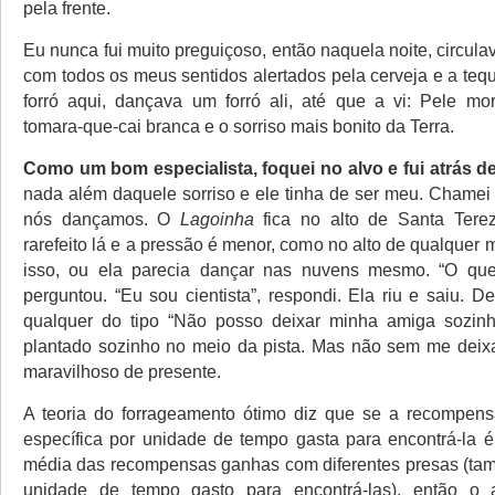
pela frente.
Eu nunca fui muito preguiçoso, então naquela noite, circul
com todos os meus sentidos alertados pela cerveja e a teq
forró aqui, dançava um forró ali, até que a vi: Pele m
tomara-que-cai branca e o sorriso mais bonito da Terra.
Como um bom especialista, foquei no alvo e fui atrás de
nada além daquele sorriso e ele tinha de ser meu. Chamei 
nós dançamos. O
Lagoinha
fica no alto de Santa Tere
rarefeito lá e a pressão é menor, como no alto de qualquer
isso, ou ela parecia dançar nas nuvens mesmo. “O que
perguntou. “Eu sou cientista”, respondi. Ela riu e saiu. 
qualquer do tipo “Não posso deixar minha amiga sozin
plantado sozinho no meio da pista. Mas não sem me deixa
maravilhoso de presente.
A teoria do forrageamento ótimo diz que se a recompen
específica por unidade de tempo gasta para encontrá-la 
média das recompensas ganhas com diferentes presas (ta
unidade de tempo gasto para encontrá-las), então o