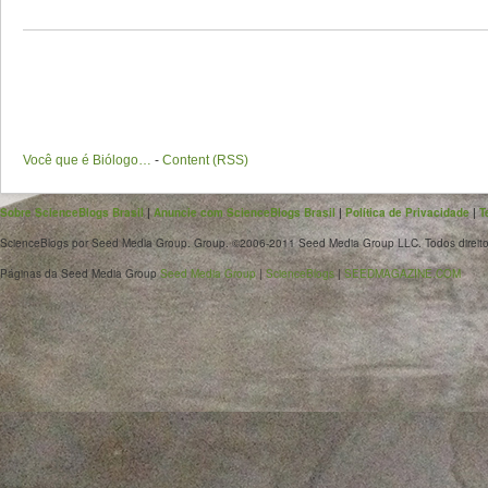
Você que é Biólogo…
-
Content (RSS)
Sobre ScienceBlogs Brasil
|
Anuncie com ScienceBlogs Brasil
|
Política de Privacidade
|
T
ScienceBlogs por Seed Media Group. Group. ©2006-2011 Seed Media Group LLC. Todos direito
Páginas da Seed Media Group
Seed Media Group
|
ScienceBlogs
|
SEEDMAGAZINE.COM