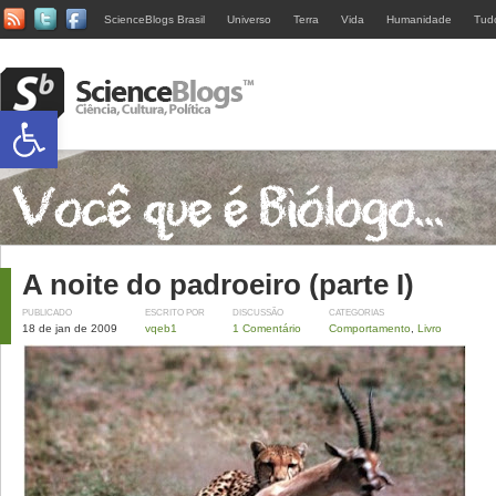
ScienceBlogs Brasil
Universo
Terra
Vida
Humanidade
Tud
Abrir a barra de ferramentas
A noite do padroeiro (parte I)
PUBLICADO
ESCRITO POR
DISCUSSÃO
CATEGORIAS
18 de jan de 2009
vqeb1
1 Comentário
Comportamento
,
Livro