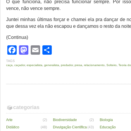
O que funciona, não precisa funcionar sempre. Por is
vence, não vence sempre.
Juntei minhas últimas forçar e chamei ela pra dançar de n
que dessa vez ela não escapou e dançamos o resto da noite
(Continua)
Facebook
Mastodon
Email
Share
TAGS
caça
,
caçador
,
especialista
,
generalista
,
predador
,
presa
,
relacionamento
,
Solteiro
,
Teoria d
categorias
Arte
(2)
Biodiversidade
(2)
Biologia
Didático
(48)
Divulgação Científica
(43)
Educação