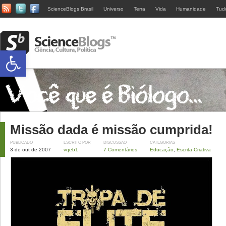
ScienceBlogs Brasil
Universo
Terra
Vida
Humanidade
Tud
Abrir a barra de ferramentas
Missão dada é missão cumprida!
PUBLICADO
ESCRITO POR
DISCUSSÃO
CATEGORIAS
3 de out de 2007
vqeb1
7 Comentários
Educação
,
Escrita Criativa