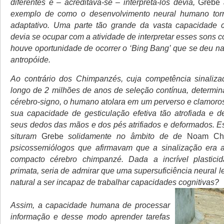
diferentes e – acreditava-se – interpretá-los devia,
Grebe
exemplo de como o desenvolvimento neural humano tor
adaptativo. Uma parte tão grande da vasta capacidade 
devia se ocupar com a atividade de interpretar esses sons 
houve oportunidade de ocorrer o ‘Bing Bang’ que se deu na
antropóide.
Ao contrário dos Chimpanzés, cuja competência sinaliza
longo de 2 milhões de anos de seleção contínua, determin
cérebro-signo, o humano atolara em um perverso e clamoros
sua capacidade de gesticulação efetiva tão atrofiada e 
seus dedos das mãos e dos pés atrifiados e deformados.
E
situram
Grebe
solidamente no âmbito de de
Noam Ch
psicossemiólogos que afirmavam que a sinalização era a
compacto cérebro chimpanzé. Dada a incrível plastici
primata, seria de admirar que uma supersuficiência neural 
natural a ser incapaz de trabalhar capacidades cognitivas?
Assim, a capacidade humana de processar
informação e desse modo aprender tarefas