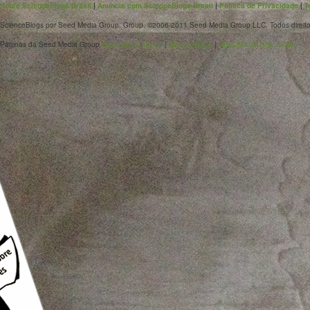
Sobre ScienceBlogs Brasil
|
Anuncie com ScienceBlogs Brasil
|
Política de Privacidade
|
T
ScienceBlogs por Seed Media Group. Group. ©2006-2011 Seed Media Group LLC. Todos direito
Páginas da Seed Media Group
Seed Media Group
|
ScienceBlogs
|
SEEDMAGAZINE.COM