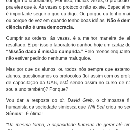
corrigir no laboratório). Por isso, muitas vezes, o protocol
pra eles que é. Ás vezes o protocolo não existe. Especial
é importante seguir o que eu digo. Ou porque eu tenho ma
ou porque de vez em quando tenho boas idéias.
Não é dem
ciência não é uma democracia.
Cumprir as ordens, ás vezes, é a melhor maneira de 
resultado. E por isso o laboratório ganhou hoje um cartaz d
“Missão dada é missão cumprida.”
Pelo menos enquanto 
não estiver pedindo nenhuma maluquice.
Mas por que os alunos, ou todos nós sempre que estamo
alunos, questionamos os protocolos (foi assim com os prof
de capacitação da UAB, está sendo assim no curso de na
sou aluno também)? Por que?
Vou dar a resposta do
dr. David Greb
, o chimpanzé fi
humanista da sociedade simiesca que
Will Self
criou no se
Símios”
. É ótima!
“Da mesma forma, a capacidade humana de gerar até ci