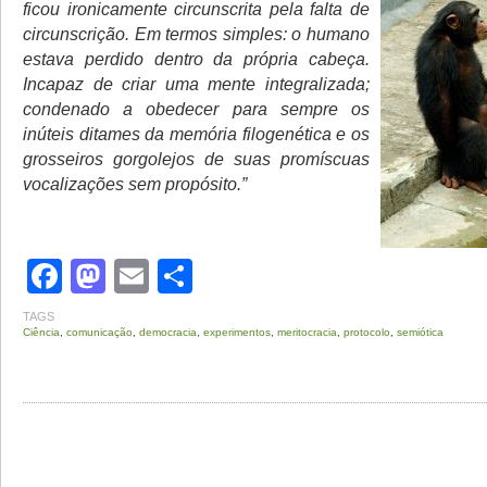
ficou ironicamente circunscrita pela falta de
circunscrição. Em termos simples: o humano
estava perdido dentro da própria cabeça.
Incapaz de criar uma mente integralizada;
condenado a obedecer para sempre os
inúteis ditames da memória filogenética e os
grosseiros gorgolejos de suas promíscuas
vocalizações sem propósito.”
Facebook
Mastodon
Email
Share
TAGS
Ciência
,
comunicação
,
democracia
,
experimentos
,
meritocracia
,
protocolo
,
semiótica