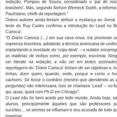
redação, Pompeu de Souza, considerado o ‘pai do mod
brasileiro’. Mas, segundo Nelson Werneck Sodré, a reforma 
Paulistano, chefe da reportagem.”
Outros autores ainda tentam atribuir a mudança ao Jornal 
texto do Ruy Castro confirma a introdução do Lead no Bra
Carioca’:
“O Diário Carioca (…) em sua casa nova, iria promover 
imprensa brasileira, adotando a técnica americana de unifor
implantando a novidade do
‘copy-desk’
– o redator encarre
as matérias de verbos como, por exemplo, escoimar. Nin
ser literato na redação, a não ser em textos assinados
reportagens do
‘Diário Carioca’
tinham de ser objetivas e, l
linhas, dizer
quem, quando, onde, porque e como
o ho
cachorro. Se fosse o contrário (mesmo que atendendo as 
perguntas) não interessava. Isso se chamava
‘Lead’
– no f
qui, quae, quod
com Ph.D em Chicago”.
O
Lead
não foi bem aceito por todo mundo. Ainda hoje, 
alunos, principalmente àqueles que são professores 
sucintos… os animos se inflamam e sou acusado de tudo 
imaginar.