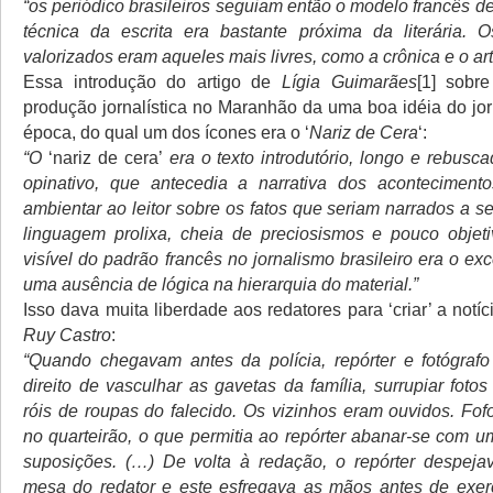
“os periódico brasileiros seguiam então o modelo francês de
técnica da escrita era bastante próxima da literária. 
valorizados eram aqueles mais livres, como a crônica e o ar
Essa introdução do artigo de
Lígia Guimarães
[1] sobr
produção jornalística no Maranhão da uma boa idéia do jo
época, do qual um dos ícones era o ‘
Nariz de Cera
‘:
“O
‘nariz de cera’
era o texto introdutório, longo e rebusc
opinativo, que antecedia a narrativa dos aconteciment
ambientar ao leitor sobre os fatos que seriam narrados a 
linguagem prolixa, cheia de preciosismos e pouco objet
visível do padrão francês no jornalismo brasileiro era o exc
uma ausência de lógica na hierarquia do material.”
Isso dava muita liberdade aos redatores para ‘criar’ a notíc
Ruy Castro
:
“Quando chegavam antes da polícia, repórter e fotógraf
direito de vasculhar as gavetas da família, surrupiar fotos
róis de roupas do falecido. Os vizinhos eram ouvidos. F
no quarteirão, o que permitia ao repórter abanar-se com u
suposições. (…) De volta à redação, o repórter despeja
mesa do redator e este esfregava as mãos antes de exer