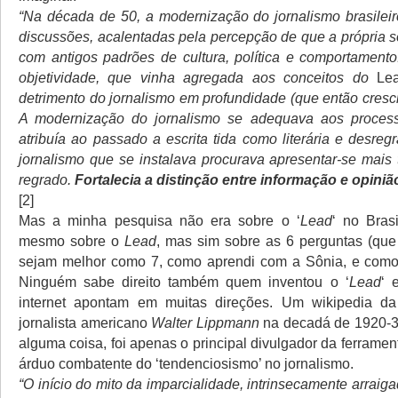
“Na década de 50, a modernização do jornalismo brasileir
discussões, acalentadas pela percepção de que a própria 
com antigos padrões de cultura, política e comportamento
objetividade, que vinha agregada aos conceitos do
Le
detrimento do jornalismo em profundidade (que então cresci
A modernização do jornalismo se adequava aos processo
atribuía ao passado a escrita tida como literária e desre
jornalismo que se instalava procurava apresentar-se mais 
regrado.
Fortalecia a distinção entre informação e opiniã
[2]
Mas a minha pesquisa não era sobre o ‘
Lead
‘ no Bras
mesmo sobre o
Lead
, mas sim sobre as 6 perguntas (que
sejam melhor como 7, como aprendi com a Sônia, e como 
Ninguém sabe direito também quem inventou o ‘
Lead
‘ 
internet apontam em muitas direções. Um wikipedia da 
jornalista americano
Walter Lippmann
na decadá de 1920-30
alguma coisa, foi apenas o principal divulgador da ferramen
árduo combatente do ‘tendenciosismo’ no jornalismo.
“O início do mito da imparcialidade, intrinsecamente arrai