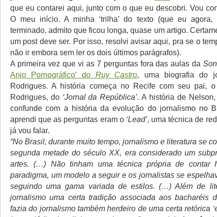
que eu contarei aqui, junto com o que eu descobri. Vou cont
O meu início. A minha ‘trilha’ do texto (que eu agora,
terminado, admito que ficou longa, quase um artigo. Certa
um post deve ser. Por isso, resolvi avisar aqui, pra se o tem
não ir embora sem ler os dois últimos parágrafos).
A primeira vez que vi as 7 perguntas fora das aulas da
Son
Anjo Pornográfico’ do
Ruy Castro
, uma biografia do j
Rodrigues. A história começa no Recife com seu pai, o 
Rodrigues, do
‘Jornal da República’
. A história de Nelson
confunde com a história da evolução do jornalismo no Br
aprendi que as perguntas eram o
‘Lead’
, uma técnica de re
já vou falar.
“No Brasil, durante muito tempo, jornalismo e literatura se c
segunda metade do século XX, era considerado um subpr
artes. (…) Não tinham uma técnica própria de contar h
paradigma, um modelo a seguir e os jornalistas se espelhav
seguindo uma gama variada de estilos. (…) Além de lite
jornalismo uma certa tradição associada aos bacharéis d
fazia do jornalismo também herdeiro de uma certa retórica 