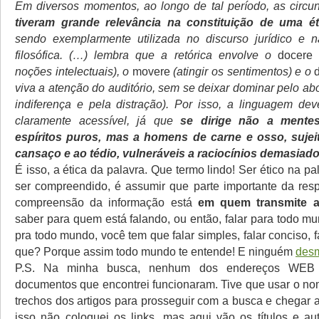
Em diversos momentos, ao longo de tal período, as circun
tiveram grande relevância na constituição de uma ét
sendo exemplarmente utilizada no discurso jurídico e 
filosófica. (…) lembra que a retórica envolve o
docere
(
noções intelectuais), o
movere
(atingir os sentimentos) e o
viva a atenção do auditório, sem se deixar dominar pelo ab
indiferença e pela distração). Por isso, a linguagem dev
claramente acessível, já que
se dirige não a mentes
espíritos puros, mas a homens de carne e osso, sujei
cansaço e ao tédio, vulneráveis a raciocínios demasiado 
É isso, a ética da palavra. Que termo lindo! Ser ético na pal
ser compreendido, é assumir que parte importante da res
compreensão da informação está
em quem transmite a
saber para quem está falando, ou então, falar para todo mu
pra todo mundo, você tem que falar simples, falar conciso, fa
que? Porque assim todo mundo te entende! E ninguém
desm
P.S. Na minha busca, nenhum dos endereços WEB f
documentos que encontrei funcionaram. Tive que usar o no
trechos dos artigos para prosseguir com a busca e chegar a
isso não coloquei os links, mas aqui vão os títulos e au