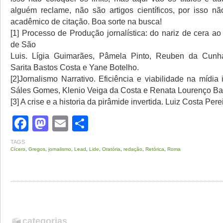
alguém reclame, não são artigos científicos, por isso n
acadêmico de citação. Boa sorte na busca!
[1] Processo de Produção jornalística: do nariz de cera ao
de São
Luis. Lígia Guimarães, Pâmela Pinto, Reuben da Cunh
Sarita Bastos Costa e Yane Botelho.
[2]Jornalismo Narrativo. Eficiência e viabilidade na mídia
Sáles Gomes, Klenio Veiga da Costa e Renata Lourenço Bat
[3] A crise e a historia da pirâmide invertida. Luiz Costa Pere
Facebook
Mastodon
Email
Share
TAGS
Cícero
,
Gregos
,
jornalismo
,
Lead
,
Lide
,
Oratória
,
redação
,
Retórica
,
Roma
categorias