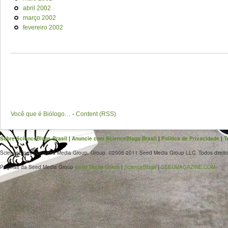
abril 2002
março 2002
fevereiro 2002
Você que é Biólogo…
-
Content (RSS)
Sobre ScienceBlogs Brasil
|
Anuncie com ScienceBlogs Brasil
|
Política de Privacidade
|
T
ScienceBlogs por Seed Media Group. Group. ©2006-2011 Seed Media Group LLC. Todos direito
Páginas da Seed Media Group
Seed Media Group
|
ScienceBlogs
|
SEEDMAGAZINE.COM