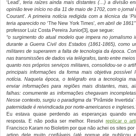
‘Lead’
, teria raízes ainda mais distantes (…) a divisão e
opinião teve início no dia 11 de maio de 1702, com o jornal
Courant’
. A primeira notícia redigida com a técnica da ‘Pi
teria aparecido no
‘The New York Times’
, em abril de 1861″
professor Luiz Costa Pereira Junior[3], que segue:
“o surgimento do atual modelo que impera no jornalismo 
durante a Guerra Civil dos Estados (1861-1865), como u
militares de superarem a falta de tecnologia da época. Co
nas transmissões de dados via telégrafos, tanto entre mei
quanto nos próprios serviços militares, consolidou-se o artif
principais informações da forma mais objetiva possível
notícia. Naquela época, o telégrafo era a tecnologia mai
enviar informações para regiões mais distantes, mas, a
falhas: comumente as informações chegavam incompletas 
Nesse contexto, surgiu o paradigma da
‘Pirâmide Invertida’
paternidade é reivindicada por norte-americanos e ingleses.
Eu estava quase perdendo as esperanças quando enc
resposta. E não podia ser melhor. Resolvi
replicar o art
Francisco Karam no Bioletim por que não achei os sites por
artigo dele muito confiáveis (até porque ele publico