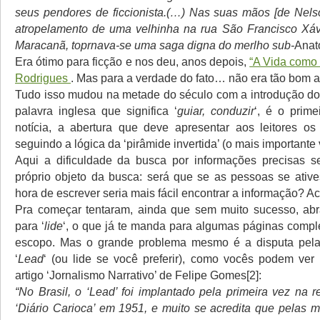
seus pendores de ficcionista.(…) Nas suas mãos [de Nels
atropelamento de uma velhinha na rua São Francisco Xávi
Maracanã, toprnava-se uma saga digna do merlho sub-
Anat
Era ótimo para ficção e nos deu, anos depois,
“A Vida como 
Rodrigues
. Mas para a verdade do fato… não era tão bom a
Tudo isso mudou na metade do século com a introdução do
palavra inglesa que significa ‘
guiar, conduzir
‘, é o prime
notícia, a abertura que deve apresentar aos leitores os p
seguindo a lógica da ‘pirâmide invertida’ (o mais importante
Aqui a dificuldade da busca por informações precisas s
próprio objeto da busca: será que se as pessoas se ativ
hora de escrever seria mais fácil encontrar a informação? A
Pra começar tentaram, ainda que sem muito sucesso, abra
para ‘
lide
‘, o que já te manda para algumas páginas compl
escopo. Mas o grande problema mesmo é a disputa pela
‘
Lead
‘ (ou lide se você preferir), como vocês podem ver
artigo ‘Jornalismo Narrativo’ de Felipe Gomes[2]:
“No Brasil, o ‘Lead’ foi implantado pela primeira vez na 
‘Diário Carioca’ em 1951, e muito se acredita que pelas 