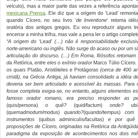
veículo), mas a maior parte das vezes a referência apont
mexicana Prensa
. Ele diz que a origem do ‘Lead’ remont
quando Cícero, no seu livro ‘
de Inventione
‘ retoma idéi
oratória dos antigos gregos. Eu vou reproduzir alguns t
encerrar a minha trilha, mas vale a pena ler o artigo complet
“A origem do
‘Lead’
(…) não é responsabilidade exclusiv
norte-americano ou inglês. Não surge do acaso ou por um si
articulação do discurso. (…) Em Roma, filósofos retomam 
da Retórica, entre eles o exímio orador
Marco Túlio Cícero
.
os quais
Platão, Aristóteles e Protágoras
(cerca de 400 an
cristã), na Grécia Antiga, já haviam consolidado a idéia 
deveria ser bem articulado e acessível às massas. Para
fosse completa exigia-se, no entanto, alguns elementos es
famoso orador romano, era preciso responder as p
(quis/persona)
o quê?
(quid/factum)
onde?
ubi
(quemadmodum/modus)
quando?
(quando/tempus)
com q
instrumentos
(quibus adminiculis/facultas)
e por qu
proposições de Cícero, originadas na Retórica da Antigüid
paradigma da exposição de acontecimentos nos dois milê