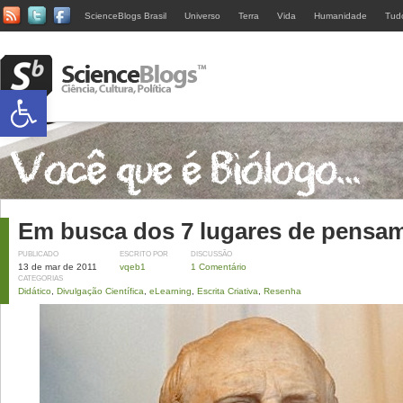
ScienceBlogs Brasil
Universo
Terra
Vida
Humanidade
Tud
Abrir a barra de ferramentas
Em busca dos 7 lugares de pensa
PUBLICADO
ESCRITO POR
DISCUSSÃO
13 de mar de 2011
vqeb1
1 Comentário
CATEGORIAS
Didático
,
Divulgação Científica
,
eLearning
,
Escrita Criativa
,
Resenha