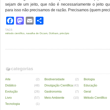
sejam de um jeito, que não é necessariamente o jeito q
para isso não precisamos de razão. Precisamos (quem precis
Facebook
Mastodon
Email
Share
TAGS
método científico
,
navalha de Occam
,
Ockham
,
princípio
categorias
Arte
(2)
Biodiversidade
(2)
Biologia
Didático
(48)
Divulgação Científica
(43)
Educação
Evolução
(26)
Gastronomia
(7)
Geral
Livro
(57)
Meio Ambiente
(10)
Método Científico
Tecnologia
(1)