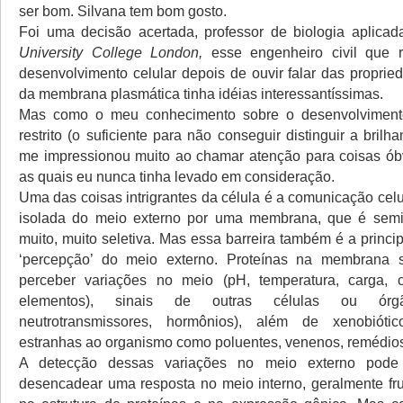
ser bom. Silvana tem bom gosto.
Foi uma decisão acertada, professor de biologia aplica
University College London,
esse engenheiro civil que r
desenvolvimento celular depois de ouvir falar das propri
da membrana plasmática tinha idéias interessantíssimas.
Mas como o meu conhecimento sobre o desenvolviment
restrito (o suficiente para não conseguir distinguir a brilha
me impressionou muito ao chamar atenção para coisas ób
as quais eu nunca tinha levado em consideração.
Uma das coisas intrigrantes da célula é a comunicação celul
isolada do meio externo por uma membrana, que é sem
muito, muito seletiva. Mas essa barreira também é a princi
‘percepção’ do meio externo. Proteínas na membrana
perceber variações no meio (pH, temperatura, carga, 
elementos), sinais de outras células ou órgão
neutrotransmissores, hormônios), além de xenobiótic
estranhas ao organismo como poluentes, venenos, remédios
A detecção dessas variações no meio externo pode 
desencadear uma resposta no meio interno, geralmente fru