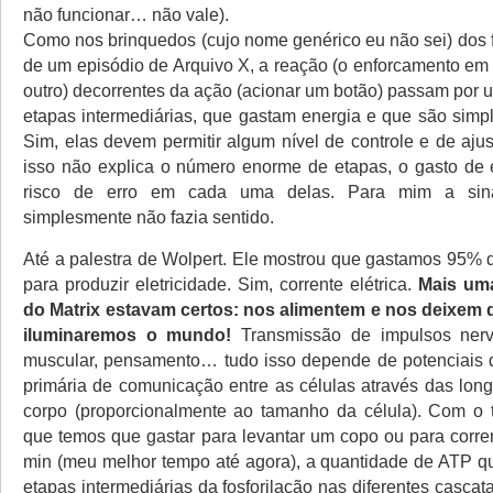
não funcionar… não vale).
Como nos brinquedos (cujo nome genérico eu não sei) dos f
de um episódio de Arquivo X, a reação (o enforcamento em
outro) decorrentes da ação (acionar um botão) passam por 
etapas intermediárias, que gastam energia e que são simpl
Sim, elas devem permitir algum nível de controle e de aju
isso não explica o número enorme de etapas, o gasto de
risco de erro em cada uma delas. Para mim a sinal
simplesmente não fazia sentido.
Até a palestra de Wolpert. Ele mostrou que gastamos 95% 
para produzir eletricidade. Sim, corrente elétrica.
Mais uma
do Matrix estavam certos: nos alimentem e nos deixem 
iluminaremos o mundo!
Transmissão de impulsos nerv
muscular, pensamento… tudo isso depende de potenciais 
primária de comunicação entre as células através das long
corpo (proporcionalmente ao tamanho da célula). Com o 
que temos que gastar para levantar um copo ou para cor
min (meu melhor tempo até agora), a quantidade de ATP 
etapas intermediárias da fosforilação nas diferentes cascat