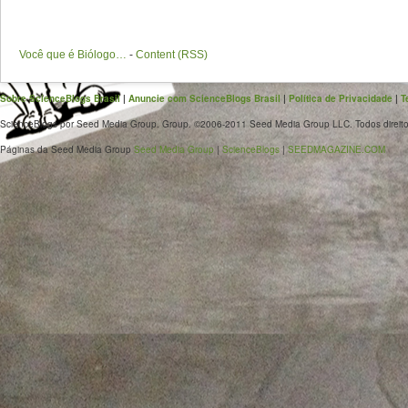
Você que é Biólogo…
-
Content (RSS)
Sobre ScienceBlogs Brasil
|
Anuncie com ScienceBlogs Brasil
|
Política de Privacidade
|
T
ScienceBlogs por Seed Media Group. Group. ©2006-2011 Seed Media Group LLC. Todos direito
Páginas da Seed Media Group
Seed Media Group
|
ScienceBlogs
|
SEEDMAGAZINE.COM