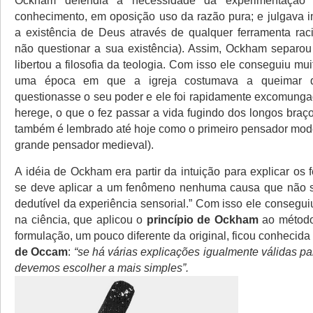
Ockham defendia a necessidade da experimentação
conhecimento, em oposição uso da razão pura; e julgava i
a existência de Deus através de qualquer ferramenta rac
não questionar a sua existência). Assim, Ockham separou
libertou a filosofia da teologia. Com isso ele conseguiu mui
uma época em que a igreja costumava a queimar 
questionasse o seu poder e ele foi rapidamente excomung
herege, o que o fez passar a vida fugindo dos longos braç
também é lembrado até hoje como o primeiro pensador mode
grande pensador medieval).
A idéia de Ockham era partir da intuição para explicar os
se deve aplicar a um fenômeno nenhuma causa que não s
dedutível da experiência sensorial.” Com isso ele consegu
na ciência, que aplicou o
princípio de Ockham
ao método
formulação, um pouco diferente da original, ficou conhecid
de Occam
:
“se há várias explicações igualmente válidas pa
devemos escolher a mais simples”.