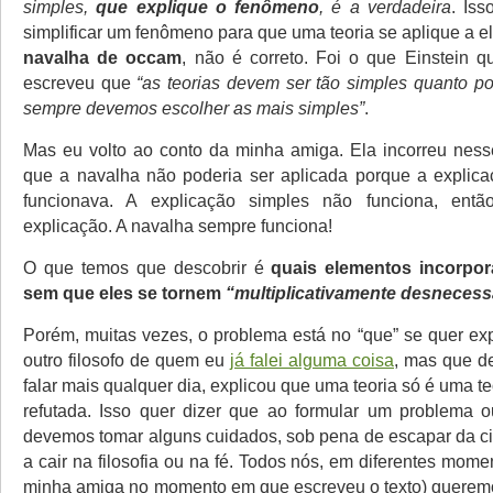
simples,
que explique o fenômeno
, é a verdadeira
. Iss
simplificar um fenômeno para que uma teoria se aplique a e
navalha de occam
, não é correto. Foi o que Einstein q
escreveu que
“as teorias devem ser tão simples quanto p
sempre devemos escolher as mais simples”
.
Mas eu volto ao conto da minha amiga. Ela incorreu ness
que a navalha não poderia ser aplicada porque a explic
funcionava. A explicação simples não funciona, ent
explicação. A navalha sempre funciona!
O que temos que descobrir é
quais elementos incorpor
sem que eles se tornem
“multiplicativamente desnecess
Porém, muitas vezes, o problema está no “que” se quer exp
outro filosofo de quem eu
já falei alguma coisa
, mas que d
falar mais qualquer dia, explicou que uma teoria só é uma te
refutada. Isso quer dizer que ao formular um problema 
devemos tomar alguns cuidados, sob pena de escapar da c
a cair na filosofia ou na fé. Todos nós, em diferentes mom
minha amiga no momento em que escreveu o texto) querem