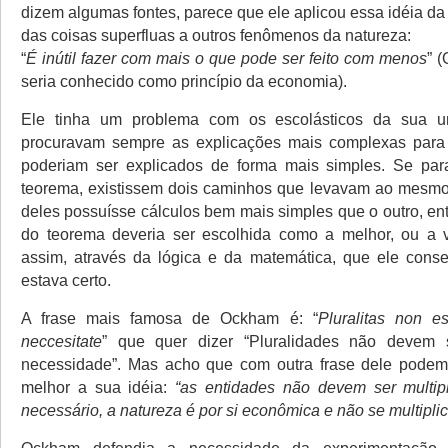
dizem algumas fontes, parece que ele aplicou essa idéia d
das coisas superfluas a outros fenômenos da natureza:
“
É inútil fazer com mais o que pode ser feito com menos
” 
seria conhecido como princípio da economia).
Ele tinha um problema com os escolásticos da sua u
procuravam sempre as explicações mais complexas para
poderiam ser explicados de forma mais simples. Se pa
teorema, existissem dois caminhos que levavam ao mesmo
deles possuísse cálculos bem mais simples que o outro, en
do teorema deveria ser escolhida como a melhor, ou a v
assim, através da lógica e da matemática, que ele cons
estava certo.
A frase mais famosa de Ockham é: “
Pluralitas non e
neccesitate
” que quer dizer “Pluralidades não devem 
necessidade”. Mas acho que com outra frase dele pode
melhor a sua idéia:
“as entidades não devem ser multip
necessário, a natureza é por si econômica e não se multipli