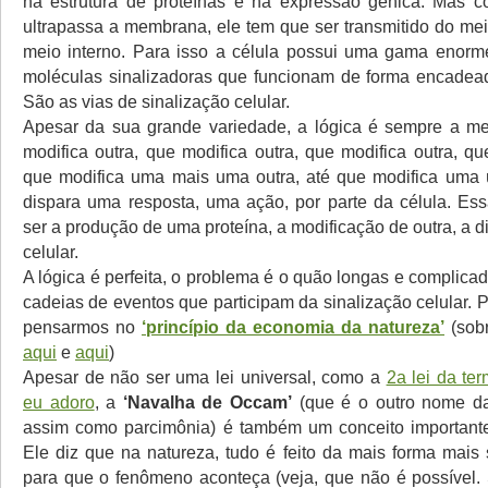
na estrutura de proteínas e na expressão gênica. Mas c
ultrapassa a membrana, ele tem que ser transmitido do mei
meio interno. Para isso a célula possui uma gama enorm
moléculas sinalizadoras que funcionam de forma encadea
São as vias de sinalização celular.
Apesar da sua grande variedade, a lógica é sempre a m
modifica outra, que modifica outra, que modifica outra, qu
que modifica uma mais uma outra, até que modifica uma 
dispara uma resposta, uma ação, por parte da célula. Es
ser a produção de uma proteína, a modificação de outra, a d
celular.
A lógica é perfeita, o problema é o quão longas e complic
cadeias de eventos que participam da sinalização celular. 
pensarmos no
‘princípio da economia da natureza’
(sobr
aqui
e
aqui
)
Apesar de não ser uma lei universal, como a
2a lei da te
eu adoro
, a
‘Navalha de Occam’
(que é o outro nome da
assim como parcimônia) é também um conceito importante 
Ele diz que na natureza, tudo é feito da mais forma mais 
para que o fenômeno aconteça (veja, que não é possível. 