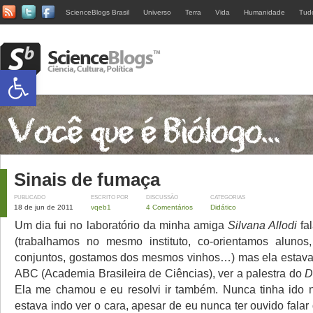
ScienceBlogs Brasil
Universo
Terra
Vida
Humanidade
Tud
Abrir a barra de ferramentas
Sinais de fumaça
PUBLICADO
ESCRITO POR
DISCUSSÃO
CATEGORIAS
18 de jun de 2011
vqeb1
4 Comentários
Didático
Um dia fui no laboratório da minha amiga
Silvana Allodi
fal
(trabalhamos no mesmo instituto, co-orientamos alunos,
conjuntos, gostamos dos mesmos vinhos…) mas ela estava
ABC (Academia Brasileira de Ciências), ver a palestra do
D
Ela me chamou e eu resolvi ir também. Nunca tinha ido 
estava indo ver o cara, apesar de eu nunca ter ouvido falar 