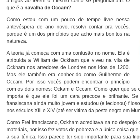
amigos ao lerem o mesmo conto se perguntariam: O
que é a
navalha de Occam
?
Como estou com um pouco de tempo livre nessa
antevéspera de ano novo, resolvi contar pra vocês,
porque é um dos princípios que acho mais bonitos na
natureza.
A teoria já começa com uma confusão no nome. Ela é
atribuída a William de Ockham que viveu na vila de
Ockham nos arredores de Londres nos idos de 1200.
Mas ele também era conhecido como Guilherme de
Occam. Por isso vocês podem encontrar o princípio
com os dois nomes: Ockam e Occam. Como quer que se 
importa é que ele foi um cara precoce e brilhante. Se
fransiscana ainda muito jovem e estudou (e lecionou) filos
nos séculos XIII e XIV (até ser vitima da peste negra em Mu
Como Frei franciscano, Ockham acreditava na no despojo 
materiais, por isso fez votos de pobreza e a única coisa que 
a sua túnica. Isso parece ter sido importante para sua fil