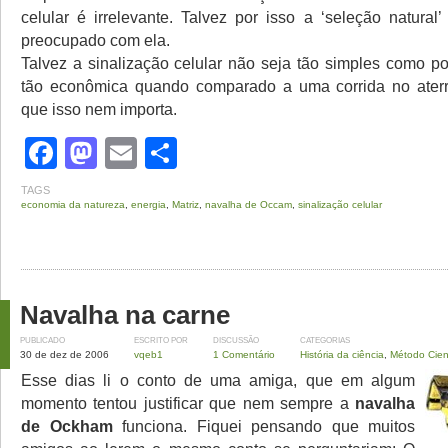
celular é irrelevante. Talvez por isso a ‘seleção natural
preocupado com ela.
Talvez a sinalização celular não seja tão simples como po
tão econômica quando comparado a uma corrida no ater
que isso nem importa.
Facebook
Mastodon
Email
Share
TAGS
economia da natureza
,
energia
,
Matriz
,
navalha de Occam
,
sinalização celular
Navalha na carne
PUBLICADO
ESCRITO POR
DISCUSSÃO
CATEGORIAS
30 de dez de 2006
vqeb1
1 Comentário
História da ciência
,
Método Cient
Esse dias li o conto de uma amiga, que em algum
momento tentou justificar que nem sempre a
navalha
de Ockham
funciona. Fiquei pensando que muitos