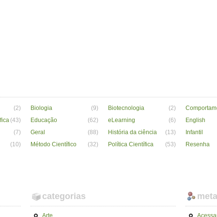
(2)
Biologia
(9)
Biotecnologia
(2)
Comportam
fica
(43)
Educação
(62)
eLearning
(6)
English
(7)
Geral
(88)
História da ciência
(13)
Infantil
(10)
Método Científico
(32)
Política Científica
(53)
Resenha
categorias
met
Arte
Acessa