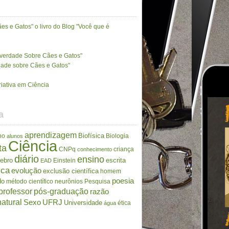
es e Gatos" o livro do Blog "Você que é
A verdade Sobre Cães e Gatos"
rdade sobre Cães e Gatos"
riativa em Ciência
a
aprendizagem
Biofísica
no
Biologia
alunos
Ciência
ta
CNPq
criança
conhecimento
diário
ensino
rebro
escrita
Einstein
EAD
ica
evolução
exclusão científica
homem
poesia
do
método científico
neurônios
Pesquisa
professor
pós-graduação
razão
atural
Sexo
UFRJ
Universidade
ética
água