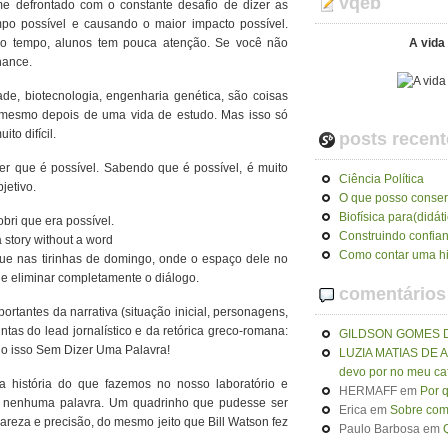
vqeb
e defrontado com o constante desafio de dizer as
po possível e causando o maior impacto possível.
o tempo, alunos tem pouca atenção. Se você não
A vida 
hance.
de, biotecnologia, engenharia genética, são coisas
 mesmo depois de uma vida de estudo. Mas isso só
to difícil.
posts recent
er que é possível. Sabendo que é possível, é muito
Ciência Política
jetivo.
O que posso conser
Biofísica para(didát
bri que era possível.
Construindo confia
Como contar uma hi
que nas tirinhas de domingo, onde o espaço dele no
 e eliminar completamente o diálogo.
comentários
ortantes da narrativa (situação inicial, personagens,
ntas do lead jornalístico e da retórica greco-romana:
GILDSON GOMES 
do isso Sem Dizer Uma Palavra!
LUZIA MATIAS DE
devo por no meu ca
a história do que fazemos no nosso laboratório e
HERMAFF
em
Por 
nenhuma palavra. Um quadrinho que pudesse ser
Erica
em
Sobre como
lareza e precisão, do mesmo jeito que Bill Watson fez
Paulo Barbosa
em