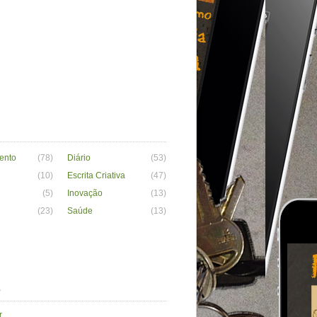
ento
(78)
Diário
(53)
(10)
Escrita Criativa
(47)
(5)
Inovação
(13)
(23)
Saúde
(13)
a
r