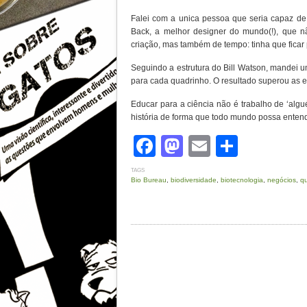
Falei com a unica pessoa que seria capaz de 
Back, a melhor designer do mundo(!), que n
criação, mas também de tempo: tinha que fica
Seguindo a estrutura do Bill Watson, mandei u
para cada quadrinho. O resultado superou as e
Educar para a ciência não é trabalho de ‘algué
história de forma que todo mundo possa entend
Facebook
Mastodon
Email
Share
TAGS
Bio Bureau
,
biodiversidade
,
biotecnologia
,
negócios
,
q