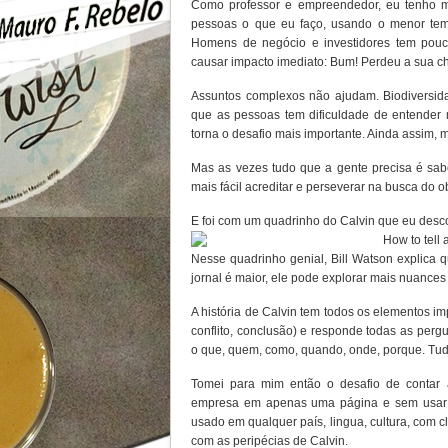
Como professor e empreendedor, eu tenho m
pessoas o que eu faço, usando o menor tem
Homens de negócio e investidores tem pouc
causar impacto imediato: Bum! Perdeu a sua c
Assuntos complexos não ajudam. Biodiversida
que as pessoas tem dificuldade de entender
torna o desafio mais importante. Ainda assim, mui
Mas as vezes tudo que a gente precisa é sab
mais fácil acreditar e perseverar na busca do ob
E foi com um quadrinho do Calvin que eu desco
Nesse quadrinho genial, Bill Watson explica 
jornal é maior, ele pode explorar mais nuances
A história de Calvin tem todos os elementos imp
conflito, conclusão) e responde todas as pergu
o que, quem, como, quando, onde, porque. Tu
Tomei para mim então o desafio de contar 
empresa em apenas uma página e sem usar 
usado em qualquer país, lingua, cultura, com c
com as peripécias de Calvin.