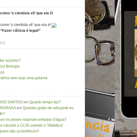
como ‘o cientista vê’ que ela é!
“Fazer ciência é legal!”
es
tar sozinho?
ico) Biologia
nça
stória sem usar uma palavra
DOS SANTOS
em
Quanto tempo faz?
 ANDRADA
em
Quantas gotas de adoçante eu
fé?
que os peixes respiram embaixo d'água?
 calculei a CL50 usando o 'Statistica'
Quem são os biofísicos?