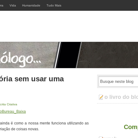
rra
Vida
Humanidade
Tudo Mais
ória sem usar uma
o livro do bl
crita Criativa
l ainda é como a nossa mente funciona utilizando as
Comp
iação de coisas novas.