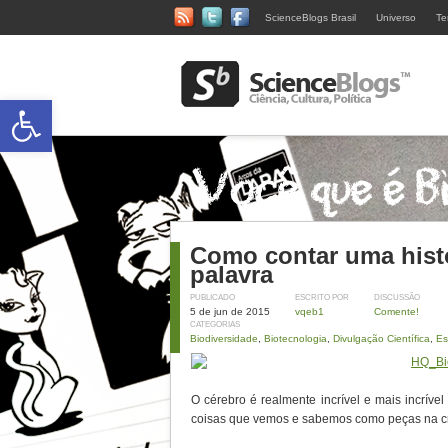
ScienceBlogs Brasil
Universo
Te
Abrir a barra de ferramentas
Como contar uma hist
palavra
PUBLICADO
ESCRITO POR
DISCUSSÃO
5 de jun de 2015
vqeb1
Comente!
CATEGORIAS
Biodiversidade
,
Biotecnologia
,
Divulgação Científica
,
Es
O cérebro é realmente incrível e mais incríve
coisas que vemos e sabemos como peças na cr