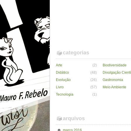
categorias
Arte
(2)
Biodiversidade
Didático
(48)
Divulgação Cientí
Evolução
(26)
Gastronomia
Livro
(57)
Meio Ambiente
Tecnologia
(1)
arquivos
março 2016