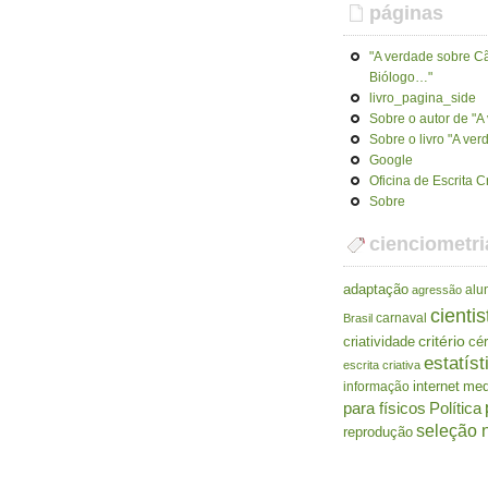
páginas
"A verdade sobre Cã
Biólogo…"
livro_pagina_side
Sobre o autor de "
Sobre o livro "A ve
Google
Oficina de Escrita C
Sobre
cienciometri
adaptação
alu
agressão
cientis
carnaval
Brasil
criatividade
critério
cé
estatíst
escrita criativa
internet
me
informação
para físicos
Política
seleção n
reprodução