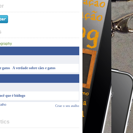
er
s
A verdade sobre cães e gatos
Criar o seu atalho
ocê que é biólogo
talho
Criar o seu atalho
tics