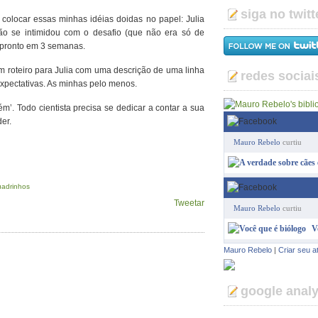
siga no twitt
colocar essas minhas idéias doidas no papel: Julia
ão se intimidou com o desafio (que não era só de
r pronto em 3 semanas.
m roteiro para Julia com uma descrição de uma linha
redes sociai
xpectativas. As minhas pelo menos.
m’. Todo cientista precisa se dedicar a contar a sua
er.
Mauro Rebelo
curtiu
uadrinhos
Tweetar
Mauro Rebelo
curtiu
V
Mauro Rebelo
|
Criar seu a
google analy