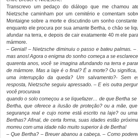
Transcrevo um pedaço do diálogo que me chamou ate
Nietzsche caminham por um cemitério e comentam sob
Montaigne sobre a morte e discutindo um sonho constante
enquanto ele procura por sua amante Bertha, o chão se liq
afundar na terra, e depois de cair exatamente 40 m ele pa
mármore.
– Genial! – Nietzsche diminuiu o passo e bateu palmas. –
mas anos! Agora o enigma do sonho começa a se esclarecer!
quarenta anos, você se imagina afundando na terra e par
de mármore. Mas a laje é o final? É a morte? Ou significa
uma interrupção da queda? Um salvamento?- Sem e
resposta, Nietzsche seguiu apressado. – E eis outra pergu
você procurava
quando o solo começou a se liquefazer… de que Bertha se 
Bertha, que oferece a ilusão de proteção? ou a mãe, que 
segurança real e cujo nome está escrito na laje? ou um
Berthas? Afinal, de certa forma, suas idades estão próxim
morreu com uma idade não muito superior à de Bertha!
– Que Bertha? – Breuer abanou a cabeça. – Como poderei