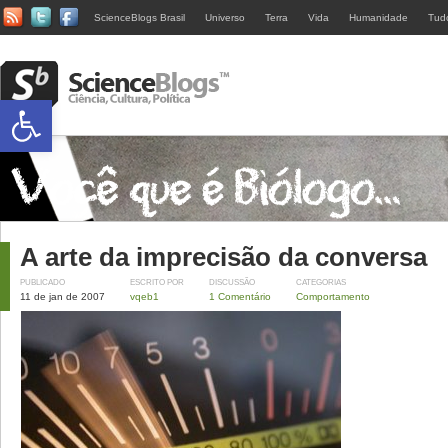
ScienceBlogs Brasil
Universo
Terra
Vida
Humanidade
Tud
Abrir a barra de ferramentas
A arte da imprecisão da conversa
PUBLICADO
ESCRITO POR
DISCUSSÃO
CATEGORIAS
11 de jan de 2007
vqeb1
1 Comentário
Comportamento