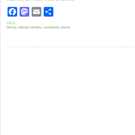
Facebook
Mastodon
Email
Share
TAGS
Ciência
,
método científico
,
sentimento
,
Sonho