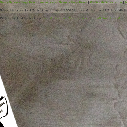
Sobre ScienceBlogs Brasil
|
Anuncie com ScienceBlogs Brasil
|
Política de Privacidade
|
T
ScienceBlogs por Seed Media Group. Group. ©2006-2011 Seed Media Group LLC. Todos direito
Páginas da Seed Media Group
Seed Media Group
|
ScienceBlogs
|
SEEDMAGAZINE.COM