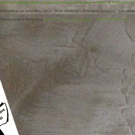
Sobre ScienceBlogs Brasil
|
Anuncie com ScienceBlogs Brasil
|
Política de Privacidade
|
T
ScienceBlogs por Seed Media Group. Group. ©2006-2011 Seed Media Group LLC. Todos direito
Páginas da Seed Media Group
Seed Media Group
|
ScienceBlogs
|
SEEDMAGAZINE.COM