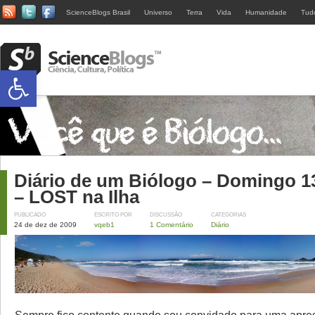
ScienceBlogs Brasil
Universo
Terra
Vida
Humanidade
Tud
Abrir a barra de ferramentas
Diário de um Biólogo – Domingo 1
– LOST na Ilha
PUBLICADO
ESCRITO POR
DISCUSSÃO
CATEGORIAS
24 de dez de 2009
vqeb1
1 Comentário
Diário