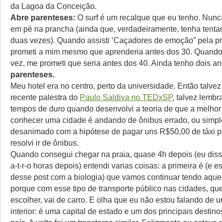
da Lagoa da Conceição.
Abre parenteses:
O surf é um recalque que eu tenho. Nunca
em pé na prancha (ainda que, verdadeiramente, tenha tent
duas vezes). Quando assisti ‘Caçadores de emoção” pela pr
prometi a mim mesmo que aprenderia antes dos 30. Quando 
vez, me prometi que seria antes dos 40. Ainda tenho dois a
parenteses.
Meu hotel era no centro, perto da universidade. Então talve
recente palestra do
Paulo Saldiva no TEDxSP
, talvez lemb
tempos de duro quando desenvolvi a teoria de que a melhor
conhecer uma cidade é andando de ônibus errado, ou simp
desanimado com a hipótese de pagar uns R$50,00 de táxi pra
resolvi ir de ônibus.
Quando consegui chegar na praia, quase 4h depois (eu disse
a-t-r-o horas depois) entendi varias coisas: a primeira é (e es
desse post com a biologia) que vamos continuar tendo aque
porque com esse tipo de transporte público nas cidades, q
escolher, vai de carro. E olha que eu não estou falando de 
interior: é uma capital de estado e um dos principais destinos