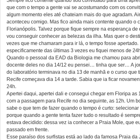
Sempre fico contente quando sou convidado para uma apre
que com o tempo a gente vai se acostumando com os convit
algum momento eles até chateiam mais do que agradam. Ai
aconteceu comigo. Mas fico ainda mais contente quando o co
Florianópolis. Talvez porque fique sempre na esperança de 
vou conseguir conhecer as belezas da ilha. Mas quer o dest
vezes que me chamaram para ir lá, o tempo fosse apertado.
especificamente das últimas 3 vezes eu fiquei menos de 24h
Quando o pessoal da EAD da Biologia me chamou para abri
docente deles no dia 14/12 eu pensei… tinha que ser… A jor
do laboratório terminava no dia 13 de manhã e o curso que 
Recife começava dia 14 a tarde. Sabia que ia ficar novame
24h.
Apertei daqui, apertei dali e consegui chegar em Floripa a
com a passagem para Recife no dia seguinte, as 12h. Um b
sabe o que tem de fazer quando o tempo é curto: selecionar 
porque quando a gente tenta fazer tudo o resultado é sempre
estava decidido: dessa vez ia conhecer a Praia Mole, que eu 
passado em frente.
Esse paraíso dos surfistas está ao lado da famosa Praia da 