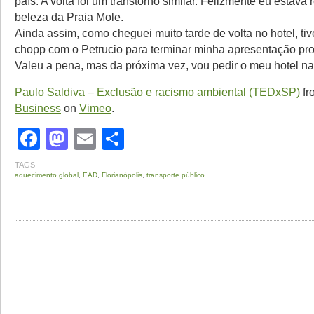
país. A volta foi um transtorno similar. Felizmente eu estava
beleza da Praia Mole.
Ainda assim, como cheguei muito tarde de volta no hotel, tiv
chopp com o Petrucio para terminar minha apresentação pro
Valeu a pena, mas da próxima vez, vou pedir o meu hotel 
Paulo Saldiva – Exclusão e racismo ambiental (TEDxSP)
fr
Business
on
Vimeo
.
Facebook
Mastodon
Email
Share
TAGS
aquecimento global
,
EAD
,
Florianópolis
,
transporte público