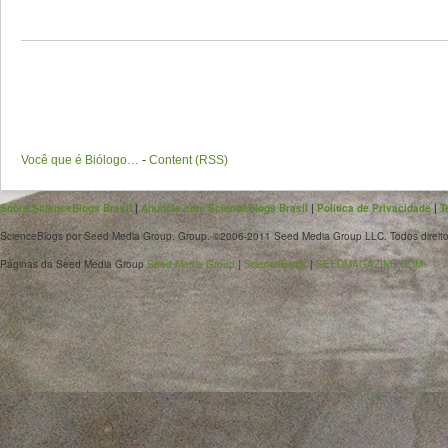
Você que é Biólogo…
-
Content (RSS)
Sobre ScienceBlogs Brasil
|
Anuncie com ScienceBlogs Brasil
|
Política de Privacidade
|
T
ScienceBlogs por Seed Media Group. Group. ©2006-2011 Seed Media Group LLC. Todos direito
Páginas da Seed Media Group
Seed Media Group
|
ScienceBlogs
|
SEEDMAGAZINE.COM