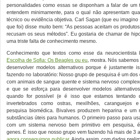
personalidades como essas se disponham a falar de um 
entendem minimamente, para o qual não apresentam qua
técnico ou evidência objetiva. Carl Sagan (que eu imagino
que foi) disse muito bem: “As pessoas aceitam os produtos
recusam os seus métodos”. Eu gostaria de chamar de hipo
uma triste falta de conhecimento mesmo.
Conhecimento que textos como esse da neurocientista 
Escolha de Sofia: Os Beagles ou eu
, mostra. Nós sabemos o
desenvolver modelos alternativos porque é justamente i
fazendo no laboratório: Nosso grupo de pesquisa é um dos 
com animais de sangue quente e sistema nervoso complexo
e que se esforça para desenvolver modelos alternativos
quando for possível (e é isso que estamos tentando d
invertebrados como ostras, mexilhões, caranguejos 
pesquisa biomédica. Bivalves produzem heparina e um 
substâncias úteis para humanos. O primeiro passo para us
com um sistema nervoso bem primitivo em pesquisa, 
genes. É isso que nosso grupo vem fazendo há mais de 3
agora conseguimos publicar
. Ainda assim, com dados prelim