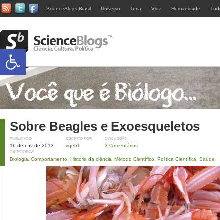
ScienceBlogs Brasil
Universo
Terra
Vida
Humanidade
Tud
Abrir a barra de ferramentas
Sobre Beagles e Exoesqueletos
PUBLICADO
ESCRITO POR
DISCUSSÃO
16 de nov de 2013
vqeb1
3 Comentários
CATEGORIAS
Biologia
,
Comportamento
,
História da ciência
,
Método Científico
,
Política Científica
,
Saúde