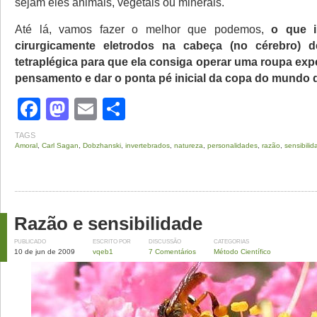
sejam eles animais, vegetais ou minerais.
Até lá, vamos fazer o melhor que podemos,
o que i
cirurgicamente eletrodos na cabeça (no cérebro) 
tetraplégica para que ela consiga operar uma roupa exp
pensamento e dar o ponta pé inicial da copa do mundo d
Facebook
Mastodon
Email
Share
TAGS
Amoral
,
Carl Sagan
,
Dobzhanski
,
invertebrados
,
natureza
,
personalidades
,
razão
,
sensibili
Razão e sensibilidade
PUBLICADO
ESCRITO POR
DISCUSSÃO
CATEGORIAS
10 de jun de 2009
vqeb1
7 Comentários
Método Científico