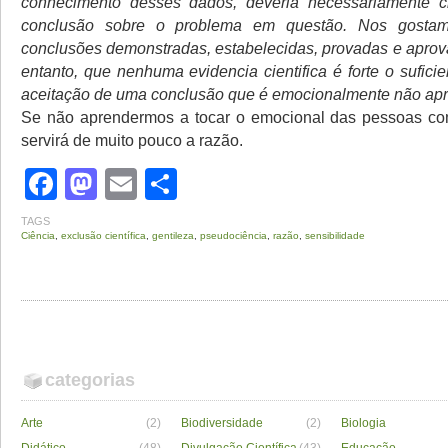
conhecimento desses dados, deveria necessariamente
conclusão sobre o problema em questão. Nos gostam
conclusões demonstradas, estabelecidas, provadas e aprov
entanto, que nenhuma evidencia cientifica é forte o suficie
aceitação de uma conclusão que é emocionalmente não apr
Se não aprendermos a tocar o emocional das pessoas com
servirá de muito pouco a razão.
Facebook
Mastodon
Email
Share
TAGS
Ciência
,
exclusão científica
,
gentileza
,
pseudociência
,
razão
,
sensibilidade
categorias
Arte
(2)
Biodiversidade
(2)
Biologia