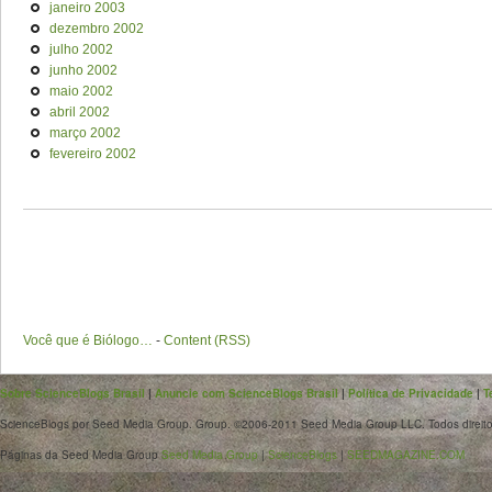
janeiro 2003
dezembro 2002
julho 2002
junho 2002
maio 2002
abril 2002
março 2002
fevereiro 2002
Você que é Biólogo…
-
Content (RSS)
Sobre ScienceBlogs Brasil
|
Anuncie com ScienceBlogs Brasil
|
Política de Privacidade
|
T
ScienceBlogs por Seed Media Group. Group. ©2006-2011 Seed Media Group LLC. Todos direito
Páginas da Seed Media Group
Seed Media Group
|
ScienceBlogs
|
SEEDMAGAZINE.COM