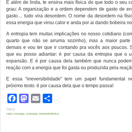
E além de linda, te ensina mais física do que todo o seu 
grau: A organização e a ordem dependem de gasto de en
gasto… tudo vira desordem. O nome da desordem na físi
essa energia que virou calor e anda por ai dando bobeira no
A entropia tem muitas implicações no nosso cotidiano (com
quarto que não se arruma sozinho), mas a maior parte 
demais e vou ter que ir contando pra vocês aos poucos.
que eu posso adiantar: é por causa da entropia que o u
expansão. E é por causa dela também que nunca podem
reação com a energia que foi gasta ou produzida pela reaçã
E essa “irreversibilidade” tem um papel fundamental
próximo texto: é por causa dela que o tempo passa!
Facebook
Mastodon
Email
Share
TAGS
calor
,
energia
,
entropia
,
termodinâmica