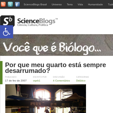
ScienceBlogs Brasil
Universo
Terra
Vida
Humanidade
Tud
Abrir a barra de ferramentas
Por que meu quarto está sempre
desarrumado?
PUBLICADO
ESCRITO POR
DISCUSSÃO
CATEGORIAS
17 de fev de 2007
vqeb1
4 Comentários
Didático