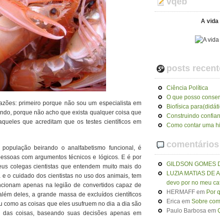
vqeb
A vida 
posts recent
Ciência Política
O que posso conser
razões: primeiro porque não sou um especialista em
Biofísica para(didát
ndo, porque não acho que exista qualquer coisa que
Construindo confia
aqueles que acreditam que os testes científicos em
Como contar uma hi
comentários
população beirando o analfabetismo funcional, é
pessoas com argumentos técnicos e lógicos. E é por
GILDSON GOMES 
meus colegas cientistas que entendem muito mais do
LUZIA MATIAS DE
 e o cuidado dos cientistas no uso dos animais, tem
devo por no meu ca
funcionam apenas na legião de convertidos capaz de
HERMAFF
em
Por 
lém deles, a grande massa de excluídos científicos
Erica
em
Sobre como
u como as coisas que eles usufruem no dia a dia são
Paulo Barbosa
em
 das coisas, baseando suas decisões apenas em