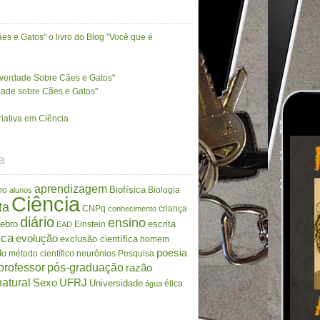
es e Gatos" o livro do Blog "Você que é
A verdade Sobre Cães e Gatos"
rdade sobre Cães e Gatos"
riativa em Ciência
a
aprendizagem
Biofísica
no
Biologia
alunos
Ciência
ta
CNPq
criança
conhecimento
diário
ensino
rebro
escrita
Einstein
EAD
ica
evolução
exclusão científica
homem
poesia
do
método científico
neurônios
Pesquisa
professor
pós-graduação
razão
atural
Sexo
UFRJ
Universidade
ética
água