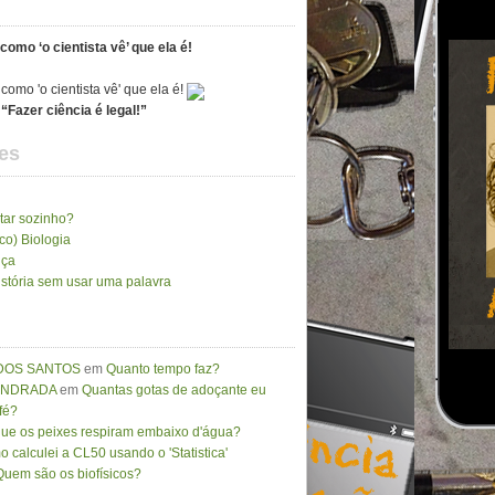
como ‘o cientista vê’ que ela é!
“Fazer ciência é legal!”
es
tar sozinho?
ico) Biologia
nça
stória sem usar uma palavra
DOS SANTOS
em
Quanto tempo faz?
 ANDRADA
em
Quantas gotas de adoçante eu
fé?
que os peixes respiram embaixo d'água?
 calculei a CL50 usando o 'Statistica'
Quem são os biofísicos?