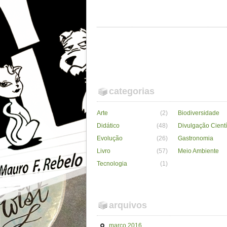
categorias
Arte
(2)
Biodiversidade
Didático
(48)
Divulgação Cientí
Evolução
(26)
Gastronomia
Livro
(57)
Meio Ambiente
Tecnologia
(1)
arquivos
março 2016