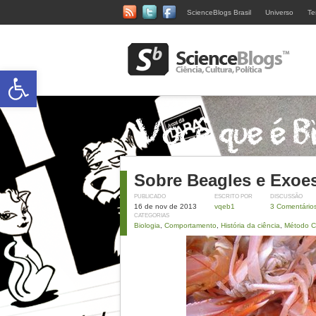
ScienceBlogs Brasil
Universo
Te
Abrir a barra de ferramentas
Sobre Beagles e Exoe
PUBLICADO
ESCRITO POR
DISCUSSÃO
16 de nov de 2013
vqeb1
3 Comentário
CATEGORIAS
Biologia
,
Comportamento
,
História da ciência
,
Método Ci