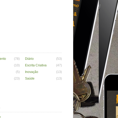
ento
(78)
Diário
(53)
(10)
Escrita Criativa
(47)
(5)
Inovação
(13)
(23)
Saúde
(13)
a
r