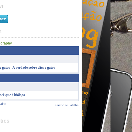
er
s
A verdade sobre cães e gatos
Criar o seu atalho
ocê que é biólogo
talho
Criar o seu atalho
tics