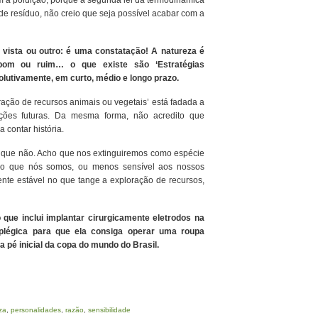
a poluição, porque a segunda lei da termodinâmica
e resíduo, não creio que seja possível acabar com a
vista ou outro: é uma constatação! A natureza é
bom ou ruim… o que existe são ‘Estratégias
olutivamente, em curto, médio e longo prazo.
ação de recursos animais ou vegetais’ está fadada a
ões futuras. Da mesma forma, não acredito que
 contar história.
 que não. Acho que nos extinguiremos como espécie
e do que nós somos, ou menos sensível aos nossos
mente estável no que tange a exploração de recursos,
 que inclui implantar cirurgicamente eletrodos na
plégica para que ela consiga operar uma roupa
 pé inicial da copa do mundo do Brasil.
za
,
personalidades
,
razão
,
sensibilidade