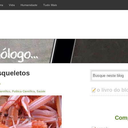
rra
Vida
Humanidade
Tudo Mais
squeletos
s
o livro do bl
entífico
,
Política Científica
,
Saúde
Comp