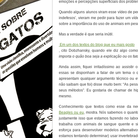
emoções e percepções superficiais dos proble
Quando alguns alunos viram esse vídeo de pe
indefesos’, vieram me pedir para fazer um ví
sobre a importância do uso de animais em pes
Mas a verdade é que seria inútil.
Em um dos textos do blog que eu mais gosto
, cito Dobzhansky, quando ele diz algo com
importa o quão boa seja a explicação ou os fat
Ainda assim, fiquei irritadíssimo ao assisti
essas se disponham a falar de um tema o 
apresentam qualquer argumento técnico ou ev
não saibam que foi) disse muito bem: “As pes
seus métodos”. Eu gostaria de chamar de hip
mesmo.
Conhecimento que textos como esse da neur
Beagles ou eu
, mostra. Nós sabemos o quanto 
justamente isso que estamos fazendo no labo
trabalha com animais de sangue quente e s
esforça para desenvolver modelos alternativo
estamos tentando determinar) usar invertebra