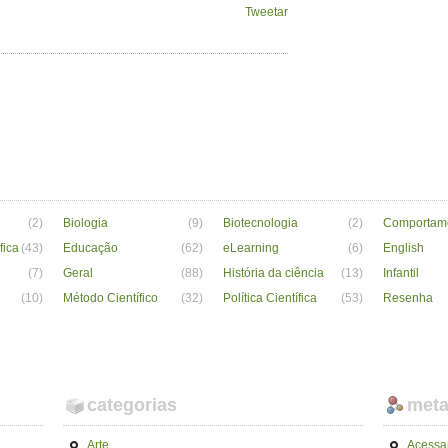
Tweetar
(2)
Biologia
(9)
Biotecnologia
(2)
Comportam
fica
(43)
Educação
(62)
eLearning
(6)
English
(7)
Geral
(88)
História da ciência
(13)
Infantil
(10)
Método Científico
(32)
Política Científica
(53)
Resenha
categorias
met
Arte
Acessa