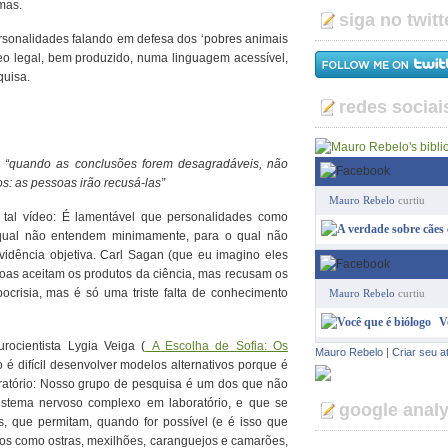
mas.
siga no twitt
rsonalidades falando em defesa dos ‘pobres animais
deo legal, bem produzido, numa linguagem acessível,
quisa.
redes sociai
o
“quando as conclusões forem desagradáveis, não
os: as pessoas irão recusá-las”
Mauro Rebelo
curtiu
r o tal vídeo: É lamentável que personalidades como
qual não entendem minimamente, para o qual não
idência objetiva. Carl Sagan (que eu imagino eles
soas aceitam os produtos da ciência, mas recusam os
ocrisia, mas é só uma triste falta de conhecimento
Mauro Rebelo
curtiu
V
ocientista Lygia Veiga (
A Escolha de Sofia: Os
Mauro Rebelo
|
Criar seu a
é difícil desenvolver modelos alternativos porque é
ratório: Nosso grupo de pesquisa é um dos que não
istema nervoso complexo em laboratório, e que se
google analy
s, que permitam, quando for possível (e é isso que
dos como ostras, mexilhões, caranguejos e camarões,