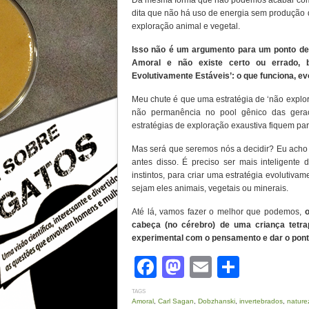
Da mesma forma que não podemos acabar com 
dita que não há uso de energia sem produção d
exploração animal e vegetal.
Isso não é um argumento para um ponto de 
Amoral e não existe certo ou errado, 
Evolutivamente Estáveis’: o que funciona, ev
Meu chute é que uma estratégia de ‘não explor
não permanência no pool gênico das geraç
estratégias de exploração exaustiva fiquem para
Mas será que seremos nós a decidir? Eu acho
antes disso. É preciso ser mais inteligent
instintos, para criar uma estratégia evolutiva
sejam eles animais, vegetais ou minerais.
Até lá, vamos fazer o melhor que podemos,
o
cabeça (no cérebro) de uma criança tetra
experimental com o pensamento e dar o ponta
Facebook
Mastodon
Email
Share
TAGS
Amoral
,
Carl Sagan
,
Dobzhanski
,
invertebrados
,
nature