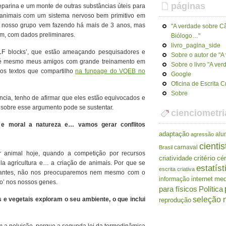
páginas
parina e um monte de outras substâncias úteis para
 animais com um sistema nervoso bem primitivo em
e nosso grupo vem fazendo há mais de 3 anos, mas
"A verdade sobre Cã
im, com dados preliminares.
Biólogo…"
livro_pagina_side
ALF blocks’, que estão ameaçando pesquisadores e
Sobre o autor de "
E até mesmo meus amigos com grande treinamento em
Sobre o livro "A ve
nos textos que compartilho
na funpage do VQEB no
Google
Oficina de Escrita C
Sobre
cia, tenho de afirmar que eles estão equivocados e
 sobre esse argumento pode se sustentar.
cienciometri
a e moral a natureza e… vamos gerar conflitos
adaptação
alu
agressão
cientis
carnaval
Brasil
 animal hoje, quando a competição por recursos
criatividade
critério
cé
a agricultura e… a criação de animais. Por que se
estatíst
escrita criativa
rantes, não nos preocuparemos nem mesmo com o
internet
me
informação
to’ nos nossos genes.
para físicos
Política
seleção n
 e vegetais exploram o seu ambiente, o que inclui
reprodução