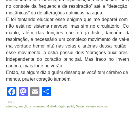
no controle da frequencia da respiração” até a “detecção
mecânicas” ou de alterações químicas na água.
E foi tentando elucidar esse enigma que me deparei com o 
não está no sistema nervoso, mas sim no circulatório. C
manto, além das funções que eu já listei, também
respiração, é necessário um complexo movimento de vai-
(na verdade hemolinfa) nas veias e artérias dessa região.
esse movimento, a ostra possui dois ‘corações auxiliares
independente do coração principal. Mas fraco no inve
carioca, mais forte no verão.
Então, se algum dia alguém disser que você tem cérebro de o
menos, pra ter coração também.
Facebook
Mastodon
Email
Share
TAGS
cérebro
,
coração
,
crassostrea
,
Galsoft
,
órgão palial
,
Ostras
,
sistema nervoso