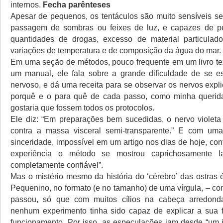
internos.
Fecha parênteses
Apesar de pequenos, os tentáculos são muito sensíveis se
passagem de sombras ou feixes de luz, e capazes de p
quantidades de drogas, excesso de material particula
variações de temperatura e de composição da água do mar.
Em uma seção de métodos, pouco frequente em um livro te
um manual, ele fala sobre a grande dificuldade de se e
nervoso, e dá uma receita para se observar os nervos exp
porquê e o para quê de cada passo, como minha querida
gostaria que fossem todos os protocolos.
Ele diz: “Em preparações bem sucedidas, o nervo violeta 
contra a massa visceral semi-transparente.” E com uma
sinceridade, impossível em um artigo nos dias de hoje, co
experiência o método se mostrou caprichosamente l
completamente confiável”.
Mas o mistério mesmo da história do ‘cérebro’ das ostras 
Pequenino, no formato (e no tamanho) de uma vírgula, – co
passou, só que com muitos cílios na cabeça arredond
nenhum experimento tinha sido capaz de explicar a sua 
funcionamento. Por isso, as especulações iam desde “um 