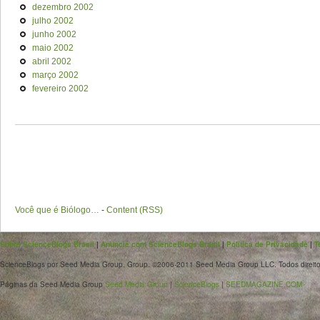
dezembro 2002
julho 2002
junho 2002
maio 2002
abril 2002
março 2002
fevereiro 2002
Você que é Biólogo…
-
Content (RSS)
Sobre ScienceBlogs Brasil
|
Anuncie com ScienceBlogs Brasil
|
Política de Privacidade
|
T
ScienceBlogs por Seed Media Group. Group. ©2006-2011 Seed Media Group LLC. Todos direito
Páginas da Seed Media Group
Seed Media Group
|
ScienceBlogs
|
SEEDMAGAZINE.COM