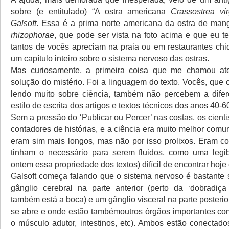
sobre (e entitulado) “A ostra americana
Crassostrea vir
Galsoft
. Essa é a prima norte americana da ostra de ma
rhizophorae
, que pode ser vista na foto acima e que eu t
tantos de vocês apreciam na praia ou em restaurantes chiq
um capítulo inteiro sobre o sistema nervoso das ostras.
Mas curiosamente, a primeira coisa que me chamou at
solução do mistério. Foi a linguagem do texto. Vocês, qu
lendo muito sobre ciência, também não percebem a difer
estilo de escrita dos artigos e textos técnicos dos anos 40-6
Sem a pressão do ‘Publicar ou Percer’ nas costas, os cient
contadores de histórias, e a ciência era muito melhor comu
eram sim mais longos, mas não por isso prolixos. Eram co
tinham o necessário para serem fluidos, como uma legib
ontem essa propriedade dos textos) difícil de encontrar hoje
Galsoft começa falando que o sistema nervoso é bastante
gânglio cerebral na parte anterior (perto da ‘dobradiç
também está a boca) e um gânglio visceral na parte posteri
se abre e onde estão tambémoutros órgãos importantes co
o músculo adutor, intestinos, etc). Ambos estão conectad