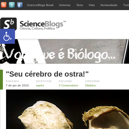
ScienceBlogs Brasil
Universo
Terra
Vida
Humanidade
Tud
Abrir a barra de ferramentas
"Seu cérebro de ostra!"
PUBLICADO
ESCRITO POR
DISCUSSÃO
CATEGORIAS
7 de jan de 2010
vqeb1
3 Comentários
Didático