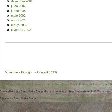
dezembro 2002
julho 2002
junho 2002
maio 2002
abril 2002
março 2002
fevereiro 2002
Você que é Biólogo…
-
Content (RSS)
Sobre ScienceBlogs Brasil
|
Anuncie com ScienceBlogs Brasil
|
Política de Privacidade
|
T
ScienceBlogs por Seed Media Group. Group. ©2006-2011 Seed Media Group LLC. Todos direito
Páginas da Seed Media Group
Seed Media Group
|
ScienceBlogs
|
SEEDMAGAZINE.COM