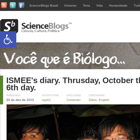
ScienceBlogs Brasil
Universo
Terra
Vida
Humanidade
Tud
Abrir a barra de ferramentas
ISMEE's diary. Thrusday, October t
6th day.
PUBLICADO
ESCRITO POR
DISCUSSÃO
CATEGORIAS
30 de dez de 2010
vqeb1
Comente!
Diário
,
English