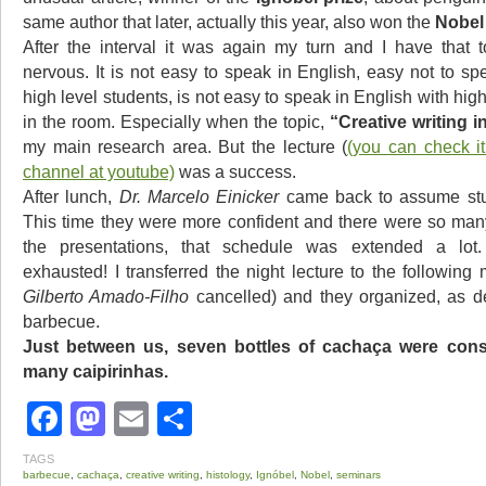
same author that later, actually this year, also won the
Nobel
After the interval it was again my turn and I have that 
nervous. It is not easy to speak in English, easy not to sp
high level students, is not easy to speak in English with hig
in the room. Especially when the topic,
“Creative writing i
my main research area. But the lecture (
(you can check it
channel at youtube)
was a success.
After lunch,
Dr. Marcelo Einicker
came back to assume stu
This time they were more confident and there were so many
the presentations, that schedule was extended a lot
exhausted! I transferred the night lecture to the following
Gilberto Amado-Filho
cancelled) and they organized, as d
barbecue.
Just between us, seven bottles of cachaça were con
many caipirinhas.
Facebook
Mastodon
Email
Share
TAGS
barbecue
,
cachaça
,
creative writing
,
histology
,
Ignóbel
,
Nobel
,
seminars