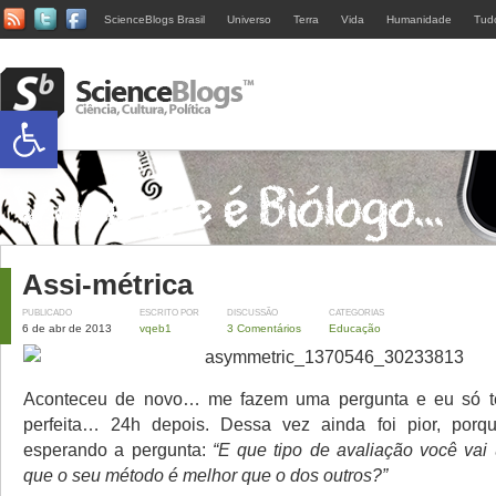
ScienceBlogs Brasil
Universo
Terra
Vida
Humanidade
Tud
Abrir a barra de ferramentas
Assi-métrica
PUBLICADO
ESCRITO POR
DISCUSSÃO
CATEGORIAS
6 de abr de 2013
vqeb1
3 Comentários
Educação
Aconteceu de novo… me fazem uma pergunta e eu só t
perfeita… 24h depois. Dessa vez ainda foi pior, porq
esperando a pergunta:
“E que tipo de avaliação você vai 
que o seu método é melhor que o dos outros?”