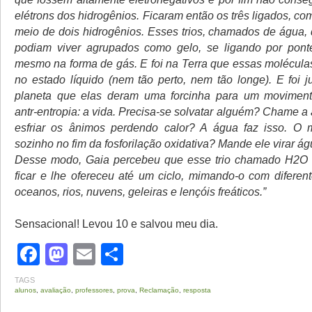
elétrons dos hidrogênios. Ficaram então os três ligados, c
meio de dois hidrogênios. Esses trios, chamados de água,
podiam viver agrupados como gelo, se ligando por pont
mesmo na forma de gás. E foi na Terra que essas moléculas
no estado líquido (nem tão perto, nem tão longe). E foi 
planeta que elas deram uma forcinha para um movimento
antr-entropia: a vida. Precisa-se solvatar alguém? Chame a
esfriar os ânimos perdendo calor? A água faz isso. O 
sozinho no fim da fosforilação oxidativa? Mande ele virar ág
Desse modo, Gaia percebeu que esse trio chamado H2O t
ficar e lhe ofereceu até um ciclo, mimando-o com diferen
oceanos, rios, nuvens, geleiras e lençóis freáticos.”
Sensacional! Levou 10 e salvou meu dia.
Facebook
Mastodon
Email
Share
TAGS
alunos
,
avaliação
,
professores
,
prova
,
Reclamação
,
resposta