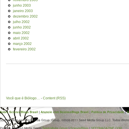
novembro 2003
junho 2003
janeiro 2003
dezembro 2002
julho 2002
junho 2002
maio 2002
abril 2002
março 2002
fevereiro 2002
Você que é Biólogo…
-
Content (RSS)
Sobre ScienceBlogs Brasil
|
Anuncie com ScienceBlogs Brasil
|
Política de Privacidade
|
T
ScienceBlogs por Seed Media Group. Group. ©2006-2011 Seed Media Group LLC. Todos direito
Páginas da Seed Media Group
Seed Media Group
|
ScienceBlogs
|
SEEDMAGAZINE.COM