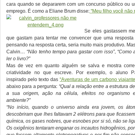
cara quando se depararem com um concurso público ou um
emprego. É como a Eliane Brum disse:
“Meu filho você não 
Se eles gastassem me
que gastam para tentar me convencer que uma resposta e
pensando na resposta certa, seria muito mais produtivo. M
Calvin…
“Não tenho tempo para gastar com isso”
,
“Como a
ler o livro?”
Mas de vez em quanto alguém se salva e mostra corre
criatividade no que escreve. Por exemplo, o aluno P
inspirado pelo texto das
“Aventuras de um carbono viajante
abaixo para a pergunta:
“Qual a relação entre a estrutura 
a sua origem, ação na célula, efeitos no organismo 
ambiente?”
“No início, quando o universo ainda era jovem, os áto
descobriram que lhes faltavam 2 elétrons para que ficassem 
química, os gases nobres, que esnobes por si só, não se l
Os oxigênios tentaram enganar os incautos hidrogênios, po
que fossem altamente eletronegativos e por fim não conse