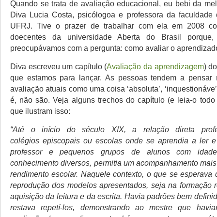
Quando se trata de avaliação educacional, eu bebi da melh
Diva Lucia Costa, psicólogoa e professora da faculdade
UFRJ. Tive o prazer de trabalhar com ela em 2008 co
doecentes da universidade Aberta do Brasil porque,
preocupávamos com a pergunta: como avaliar o aprendiz
Diva escreveu um capítulo (
Avaliação da aprendizagem
) d
que estamos para lançar. As pessoas tendem a pensar
avaliação atuais como uma coisa ‘absoluta’, ‘inquestionáve’,
é, não são. Veja alguns trechos do capítulo (e leia-o tod
que ilustram isso:
“Até o início do século XIX, a relação direta prof
colégios episcopais ou escolas onde se aprendia a ler 
professor e pequenos grupos de alunos com idade
conhecimento diversos, permitia um acompanhamento mais
rendimento escolar. Naquele contexto, o que se esperava 
reprodução dos modelos apresentados, seja na formação re
aquisição da leitura e da escrita. Havia padrões bem defini
restava repetí-los, demonstrando ao mestre que havi