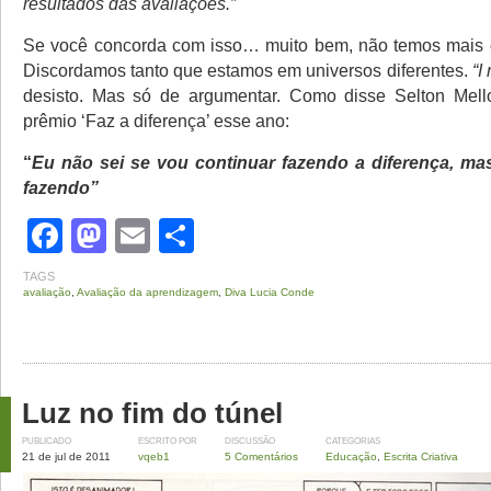
resultados das avaliações.”
Se você concorda com isso… muito bem, não temos mais o
Discordamos tanto que estamos em universos diferentes.
“I
desisto. Mas só de argumentar. Como disse Selton Mell
prêmio ‘Faz a diferença’ esse ano:
“
Eu não sei se vou continuar fazendo a diferença, ma
fazendo”
Facebook
Mastodon
Email
Share
TAGS
avaliação
,
Avaliação da aprendizagem
,
Diva Lucia Conde
Luz no fim do túnel
PUBLICADO
ESCRITO POR
DISCUSSÃO
CATEGORIAS
21 de jul de 2011
vqeb1
5 Comentários
Educação
,
Escrita Criativa