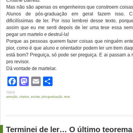
Cristine Barreto.
Mas não são apenas os engenheiros que constroem coisas d
Alunos de pós-graduação em geral fazem isso. Co
dificilíssimas de ler. Por isso lembrei desse texto, porq
assim que eu me senti depois de ler uma tese essa sem
pegar um martelo e destruí-la!
Porque as pessoas querem fazer coisas que ninguém ent
pior, como é que aluno e orientador podem ler um trem daq
está bom? Preguiça, só pode ser preguiça. E ai passam a 
pro revisor.
Dá vontade de martelar.
Facebook
Mastodon
Email
Share
TAGS
atenção
,
chatice
,
escrita
,
pós-graduação
,
tese
Terminei de ler… O último teorema