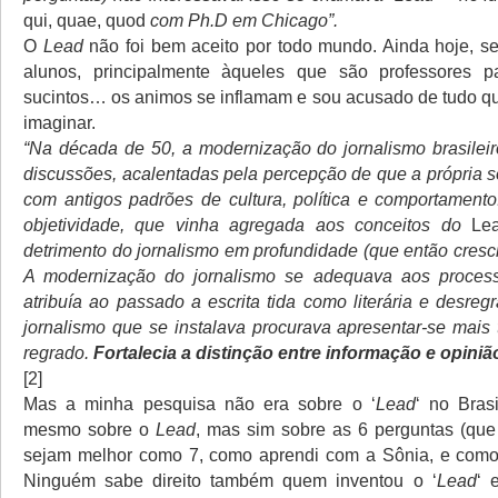
qui, quae, quod
com Ph.D em Chicago”.
O
Lead
não foi bem aceito por todo mundo. Ainda hoje, 
alunos, principalmente àqueles que são professores 
sucintos… os animos se inflamam e sou acusado de tudo 
imaginar.
“Na década de 50, a modernização do jornalismo brasileir
discussões, acalentadas pela percepção de que a própria 
com antigos padrões de cultura, política e comportamento
objetividade, que vinha agregada aos conceitos do
Le
detrimento do jornalismo em profundidade (que então cresci
A modernização do jornalismo se adequava aos processo
atribuía ao passado a escrita tida como literária e desre
jornalismo que se instalava procurava apresentar-se mais 
regrado.
Fortalecia a distinção entre informação e opiniã
[2]
Mas a minha pesquisa não era sobre o ‘
Lead
‘ no Bras
mesmo sobre o
Lead
, mas sim sobre as 6 perguntas (que
sejam melhor como 7, como aprendi com a Sônia, e como 
Ninguém sabe direito também quem inventou o ‘
Lead
‘ 