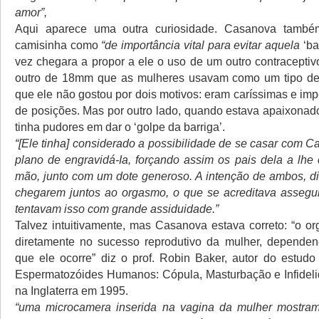
amor”,
Aqui aparece uma outra curiosidade. Casanova també
camisinha como
“de importância vital para evitar aquela
‘ba
vez chegara a propor a ele o uso de um outro contraceptiv
outro de 18mm que as mulheres usavam como um tipo de
que ele não gostou por dois motivos: eram caríssimas e im
de posições. Mas por outro lado, quando estava apaixona
tinha pudores em dar o ‘golpe da barriga’.
“[Ele tinha] considerado a possibilidade de se casar com C
plano de engravidá-Ia, forçando assim os pais dela a lh
mão, junto com um dote generoso. A intenção de ambos, d
chegarem juntos ao orgasmo, o que se acreditava assegur
tentavam isso com grande assiduidade.”
Talvez intuitivamente, mas Casanova estava correto: “o or
diretamente no sucesso reprodutivo da mulher, dependen
que ele ocorre” diz o prof. Robin Baker, autor do estud
Espermatozóides Humanos: Cópula, Masturbação e Infideli
na Inglaterra em 1995.
“uma microcamera inserida na vagina da mulher mostram