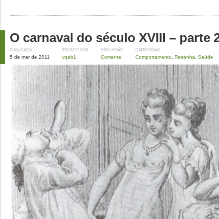
O carnaval do século XVIII – parte 
PUBLICADO
ESCRITO POR
DISCUSSÃO
CATEGORIAS
5 de mar de 2011
vqeb1
Comente!
Comportamento
,
Resenha
,
Saúde