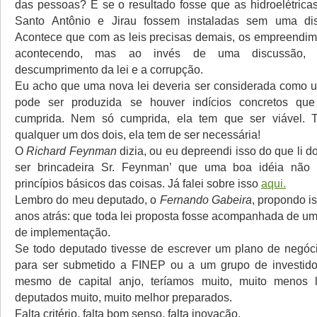
das pessoas? E se o resultado fosse que as hidroelétrica
Santo Antônio e Jirau fossem instaladas sem uma di
Acontece que com as leis precisas demais, os empreendi
acontecendo, mas ao invés de uma discussão, 
descumprimento da lei e a corrupção.
Eu acho que uma nova lei deveria ser considerada como 
pode ser produzida se houver indícios concretos qu
cumprida. Nem só cumprida, ela tem que ser viável. T
qualquer um dos dois, ela tem de ser necessária!
O
Richard Feynman
dizia, ou eu depreendi isso do que li do
ser brincadeira Sr. Feynman’ que uma boa idéia não 
princípios básicos das coisas. Já falei sobre isso
aqui.
Lembro do meu deputado, o
Fernando Gabeira
, propondo i
anos atrás: que toda lei proposta fosse acompanhada de um
de implementação.
Se todo deputado tivesse de escrever um plano de negóci
para ser submetido a FINEP ou a um grupo de investidor
mesmo de capital anjo, teríamos muito, muito menos l
deputados muito, muito melhor preparados.
Falta critério, falta bom senso, falta inovação.