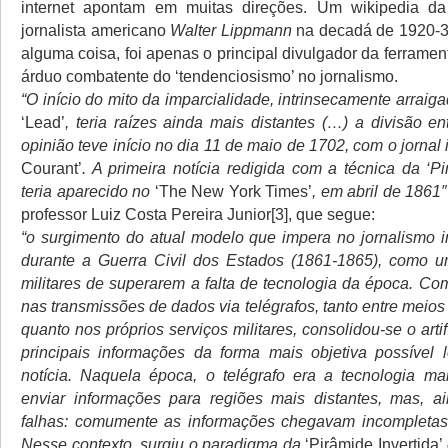
internet apontam em muitas direções. Um wikipedia da 
jornalista americano
Walter Lippmann
na decadá de 1920-30
alguma coisa, foi apenas o principal divulgador da ferramen
árduo combatente do ‘tendenciosismo’ no jornalismo.
“O início do mito da imparcialidade, intrinsecamente arrai
‘Lead’
, teria raízes ainda mais distantes (…) a divisão e
opinião teve início no dia 11 de maio de 1702, com o jornal
Courant’
. A primeira notícia redigida com a técnica da ‘Pi
teria aparecido no
‘The New York Times’
, em abril de 1861″
professor Luiz Costa Pereira Junior[3], que segue:
“o surgimento do atual modelo que impera no jornalismo 
durante a Guerra Civil dos Estados (1861-1865), como u
militares de superarem a falta de tecnologia da época. Co
nas transmissões de dados via telégrafos, tanto entre mei
quanto nos próprios serviços militares, consolidou-se o artif
principais informações da forma mais objetiva possível
notícia. Naquela época, o telégrafo era a tecnologia mai
enviar informações para regiões mais distantes, mas, a
falhas: comumente as informações chegavam incompletas 
Nesse contexto, surgiu o paradigma da
‘Pirâmide Invertida’