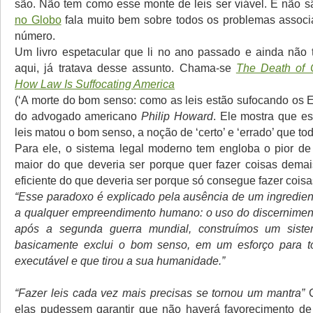
são. Não tem como esse monte de leis ser viável. E não s
no Globo
fala muito bem sobre todos os problemas associ
número.
Um livro espetacular que li no ano passado e ainda não
aqui, já tratava desse assunto. Chama-se
The Death of
How Law Is Suffocating America
(‘A morte do bom senso: como as leis estão sufocando os E
do advogado americano
Philip Howard
. Ele mostra que e
leis matou o bom senso, a noção de ‘certo’ e ‘errado’ que t
Para ele, o sistema legal moderno tem engloba o pior d
maior do que deveria ser porque quer fazer coisas dema
eficiente do que deveria ser porque só consegue fazer cois
“Esse paradoxo é explicado pela ausência de um ingredien
a qualquer empreendimento humano: o uso do discernimen
após a segunda guerra mundial, construímos um sist
basicamente exclui o bom senso, em um esforço para tor
executável e que tirou a sua humanidade.”
“Fazer leis cada vez mais precisas se tornou um mantra”
elas pudessem garantir que não haverá favorecimento de