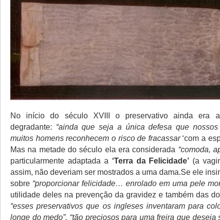
No início do século XVIII o preservativo ainda era 
degradante:
“ainda que seja a única defesa que nossos 
muitos homens reconhecem o risco de fracassar
‘com a es
Mas na metade do século ela era considerada
“comoda, ap
particularmente adaptada a
‘Terra da Felicidade’
(a vagi
assim, não deveriam ser mostrados a uma dama.Se ele insin
sobre
“proporcionar felicidade… enrolado em uma pele mor
utilidade deles na prevenção da gravidez e também das d
“esses preservativos que os ingleses inventaram para col
longe do medo”, “tão preciosos para uma freira que deseja s