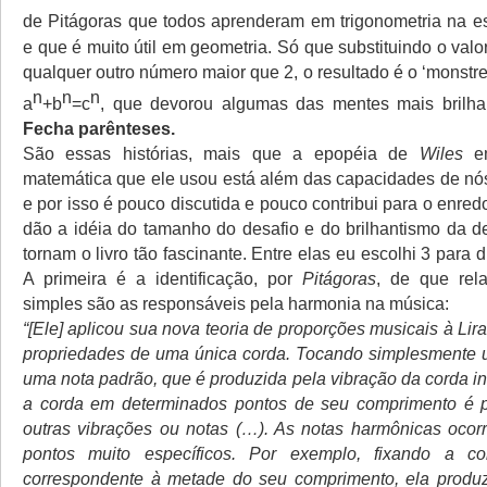
de Pitágoras que todos aprenderam em trigonometria na es
e que é muito útil em geometria. Só que substituindo o valo
qualquer outro número maior que 2, o resultado é o ‘monst
n
n
n
a
+b
=c
, que devorou algumas das mentes mais brilhan
Fecha parênteses.
São essas histórias, mais que a epopéia de
Wiles
em
matemática que ele usou está além das capacidades de nós
e por isso é pouco discutida e pouco contribui para o enredo
dão a idéia do tamanho do desafio e do brilhantismo da d
tornam o livro tão fascinante. Entre elas eu escolhi 3 para d
A primeira é a identificação, por
Pitágoras
, de que rel
simples são as responsáveis pela harmonia na música:
“[Ele] aplicou sua nova teoria de proporções musicais à Li
propriedades de uma única corda. Tocando simplesmente 
uma nota padrão, que é produzida pela vibração da corda i
a corda em determinados pontos de seu comprimento é po
outras vibrações ou notas (…). As notas harmônicas oco
pontos muito específicos. Por exemplo, fixando a c
correspondente à metade do seu comprimento, ela produz