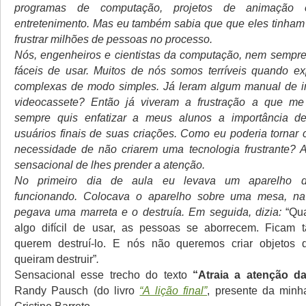
programas de computação, projetos de animação 
entretenimento. Mas eu também sabia que que eles tinham 
frustrar milhões de pessoas no processo.
Nós, engenheiros e cientistas da computação, nem sempre
fáceis de usar. Muitos de nós somos terríveis quando ex
complexas de modo simples. Já leram algum manual de i
videocassete? Então já viveram a frustração a que me r
sempre quis enfatizar a meus alunos a importância 
usuários finais de suas criações. Como eu poderia tornar 
necessidade de não criarem uma tecnologia frustrante? 
sensacional de lhes prender a atenção.
No primeiro dia de aula eu levava um aparelho d
funcionando. Colocava o aparelho sobre uma mesa, na 
pegava uma marreta e o destruía. Em seguida, dizia:
“Qu
algo difícil de usar, as pessoas se aborrecem. Ficam t
querem destruí-lo. E nós não queremos criar objetos
queiram destruir”
.
Sensacional esse trecho do texto
“Atraia a atenção d
Randy Pausch (do livro
“A lição final”
, presente da minh