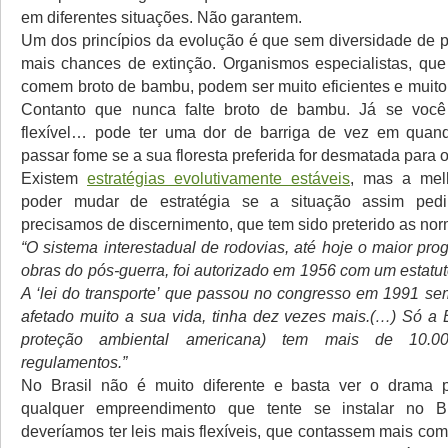
em diferentes situações. Não garantem.
Um dos princípios da evolução é que sem diversidade de p
mais chances de extinção. Organismos especialistas, qu
comem broto de bambu, podem ser muito eficientes e muit
Contanto que nunca falte broto de bambu. Já se voc
flexível… pode ter uma dor de barriga de vez em quan
passar fome se a sua floresta preferida for desmatada para o
Existem
estratégias evolutivamente estáveis
, mas a melh
poder mudar de estratégia se a situação assim pedi
precisamos de discernimento, que tem sido preterido as nor
“O sistema interestadual de rodovias, até hoje o maior pr
obras do pós-guerra, foi autorizado em 1956 com um estatu
A ‘lei do transporte’ que passou no congresso em 1991 se
afetado muito a sua vida, tinha dez vezes mais.(…) Só a
proteção ambiental americana) tem mais de 10.0
regulamentos.”
No Brasil não é muito diferente e basta ver o drama
qualquer empreendimento que tente se instalar no B
deveríamos ter leis mais flexíveis, que contassem mais co