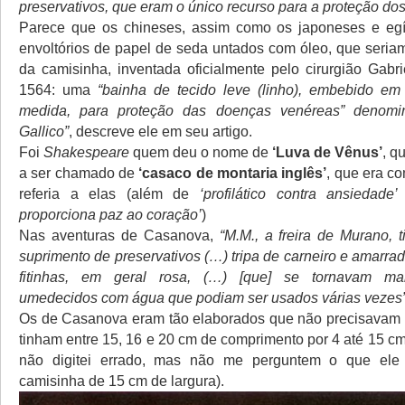
preservativos, que eram o único recurso para a proteção do
Parece que os chineses, assim como os japoneses e egíp
envoltórios de papel de seda untados com óleo, que seria
da camisinha, inventada oficialmente pelo cirurgião Gabri
1564: uma
“bainha de tecido leve (linho), embebido em 
medida, para proteção das doenças venéreas” denom
Gallico”
, descreve ele em seu artigo.
Foi
Shakespeare
quem deu o nome de
‘Luva de Vênus’
, q
a ser chamado de
‘casaco de montaria inglês’
, que era c
referia a elas (além de
‘profilático contra ansiedade’
proporciona paz ao coração’
)
Nas aventuras de Casanova,
“M.M., a freira de Murano, 
suprimento de preservativos (…) tripa de carneiro e amarr
fitinhas, em geral rosa, (…) [que] se tornavam ma
umedecidos com água que podiam ser usados várias vezes”
Os de Casanova eram tão elaborados que não precisavam d
tinham entre 15, 16 e 20 cm de comprimento por 4 até 15 cm
não digitei errado, mas não me perguntem o que ele
camisinha de 15 cm de largura).