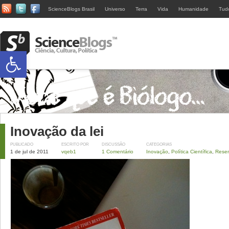
ScienceBlogs Brasil
Universo
Terra
Vida
Humanidade
Tud
Abrir a barra de ferramentas
Inovação da lei
PUBLICADO
ESCRITO POR
DISCUSSÃO
CATEGORIAS
1 de jul de 2011
vqeb1
1 Comentário
Inovação
,
Política Científica
,
Rese