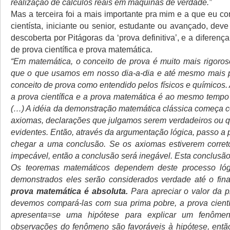
realização de cálculos reais em máquinas de verdade.”
Mas a terceira foi a mais importante pra mim e a que eu c
cientísta, iniciante ou senior, estudante ou avançado, dev
descoberta por Pitágoras da ‘prova definitiva’, e a diferença
de prova científica e prova matemática.
“Em matemática, o conceito de prova é muito mais rigoro
que o que usamos em nosso dia-a-dia e até mesmo mais p
conceito de prova como entendido pelos físicos e químicos. 
a prova científica e a prova matemática é ao mesmo tempo 
(…) A idéia da demonstração matemática clássica começa 
axiomas, declarações que julgamos serem verdadeiros ou 
evidentes. Então, através da argumentação lógica, passo a 
chegar a uma conclusão. Se os axiomas estiverem correto
impecável, então a conclusão será inegável. Esta conclusão
Os teoremas matemáticos dependem deste processo ló
demonstrados eles serão considerados verdade até o fin
prova matemática é absoluta.
Para apreciar o valor da 
devemos compará-las com sua prima pobre, a prova científ
apresenta=se uma hipótese para explicar um fenômen
observações do fenômeno são favoráveis à hipótese, entã