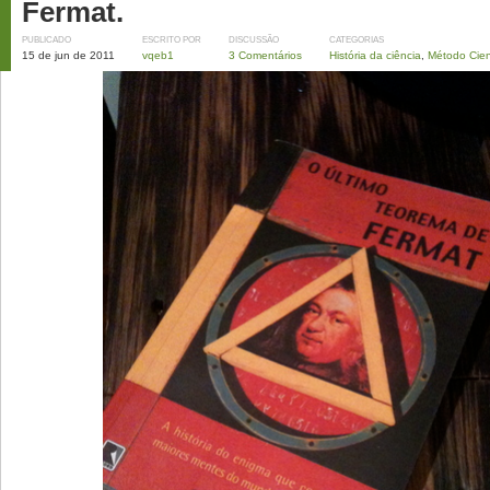
Fermat.
PUBLICADO
ESCRITO POR
DISCUSSÃO
CATEGORIAS
15 de jun de 2011
vqeb1
3 Comentários
História da ciência
,
Método Cien