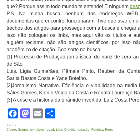
que? Porque assim todo mundo te entende! E ninguém
desm
P.S. Na minha busca, nenhum dos endereços WEB f
documentos que encontrei funcionaram. Tive que usar o no
trechos dos artigos para prosseguir com a busca e chegar a
isso não coloquei os links, mas aqui vão os títulos e au
alguém reclame, não são artigos científicos, por isso n
acadêmico de citação. Boa sorte na busca!
[1] Processo de Produção jornalística: do nariz de cera ao
de São
Luis. Lígia Guimarães, Pâmela Pinto, Reuben da Cunh
Sarita Bastos Costa e Yane Botelho.
[2]Jornalismo Narrativo. Eficiência e viabilidade na mídia
Sáles Gomes, Klenio Veiga da Costa e Renata Lourenço Bat
[3] A crise e a historia da pirâmide invertida. Luiz Costa Pere
Facebook
Mastodon
Email
Share
TAGS
Cícero
,
Gregos
,
jornalismo
,
Lead
,
Lide
,
Oratória
,
redação
,
Retórica
,
Roma