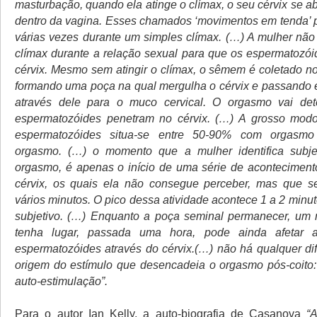
masturbação, quando ela atinge o clímax, o seu cérvix se 
dentro da vagina. Esses chamados ‘movimentos em tenda’
várias vezes durante um simples clímax. (…) A mulher não 
clímax durante a relação sexual para que os espermatozó
cérvix. Mesmo sem atingir o clímax, o sêmem é coletado no
formando uma poça na qual mergulha o cérvix e passando
através dele para o muco cervical. O orgasmo vai de
espermatozóides penetram no cérvix. (…) A grosso modo
espermatozóides situa-se entre 50-90% com orgas
orgasmo. (…) o momento que a mulher identifica subj
orgasmo, é apenas o início de uma série de aconteciment
cérvix, os quais ela não consegue perceber, mas que s
vários minutos. O pico dessa atividade acontece 1 a 2 minu
subjetivo. (…) Enquanto a poça seminal permanecer, um 
tenha lugar, passada uma hora, pode ainda afetar
espermatozóides através do cérvix.(…) não há qualquer di
origem do estímulo que desencadeia o orgasmo pós-coito
auto-estimulação”.
Para o autor Ian Kelly, a auto-biografia de Casanova
“