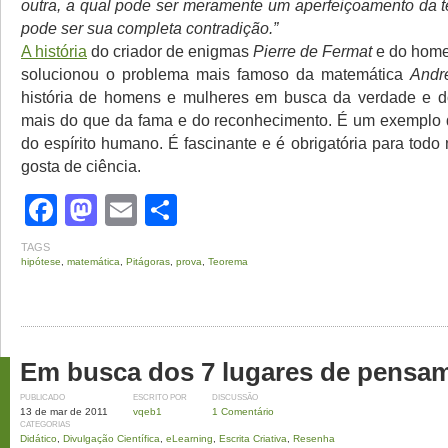
outra, a qual pode ser meramente um aperfeiçoamento da te
pode ser sua completa contradição.”
A história
do criador de enigmas
Pierre de Fermat
e do home
solucionou o problema mais famoso da matemática
Andr
história de homens e mulheres em busca da verdade e d
mais do que da fama e do reconhecimento. É um exemplo 
do espírito humano. É fascinante e é obrigatória para tod
gosta de ciência.
Facebook
Mastodon
Email
Share
TAGS
hipótese
,
matemática
,
Pitágoras
,
prova
,
Teorema
Em busca dos 7 lugares de pensa
PUBLICADO
ESCRITO POR
DISCUSSÃO
13 de mar de 2011
vqeb1
1 Comentário
CATEGORIAS
Didático
,
Divulgação Científica
,
eLearning
,
Escrita Criativa
,
Resenha