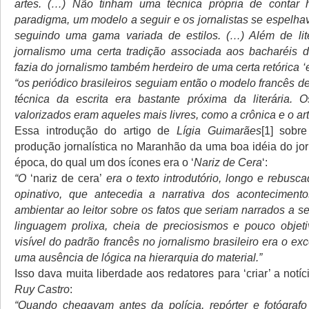
artes. (…) Não tinham uma técnica própria de contar h
paradigma, um modelo a seguir e os jornalistas se espelhav
seguindo uma gama variada de estilos. (…) Além de lite
jornalismo uma certa tradição associada aos bacharéis d
fazia do jornalismo também herdeiro de uma certa retórica 
“os periódico brasileiros seguiam então o modelo francês de
técnica da escrita era bastante próxima da literária. 
valorizados eram aqueles mais livres, como a crônica e o ar
Essa introdução do artigo de
Lígia Guimarães
[1] sobr
produção jornalística no Maranhão da uma boa idéia do jo
época, do qual um dos ícones era o ‘
Nariz de Cera
‘:
“O
‘nariz de cera’
era o texto introdutório, longo e rebusc
opinativo, que antecedia a narrativa dos aconteciment
ambientar ao leitor sobre os fatos que seriam narrados a 
linguagem prolixa, cheia de preciosismos e pouco objet
visível do padrão francês no jornalismo brasileiro era o exc
uma ausência de lógica na hierarquia do material.”
Isso dava muita liberdade aos redatores para ‘criar’ a notíc
Ruy Castro
:
“Quando chegavam antes da polícia, repórter e fotógraf