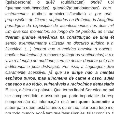
(quis/persona)
o quê?
(quid/factum)
onde?
ubi
(quemadmodum/modus)
quando?
(quando/tempus)
com q
instrumentos
(quibus adminiculis/facultas)
e por qu
proposições de Cícero, originadas na Retórica da Antigüid
paradigma da exposição de acontecimentos nos dois milê
Em diversos momentos, ao longo de tal período, as circun
tiveram grande relevância na constituição de uma ét
sendo exemplarmente utilizada no discurso jurídico e 
filosófica. (…) lembra que a retórica envolve o
docere
(
noções intelectuais), o
movere
(atingir os sentimentos) e o
viva a atenção do auditório, sem se deixar dominar pelo ab
indiferença e pela distração). Por isso, a linguagem dev
claramente acessível, já que
se dirige não a mentes
espíritos puros, mas a homens de carne e osso, sujei
cansaço e ao tédio, vulneráveis a raciocínios demasiado 
É isso, a ética da palavra. Que termo lindo! Ser ético na pal
ser compreendido, é assumir que parte importante da res
compreensão da informação está
em quem transmite a
saber para quem está falando, ou então, falar para todo mu
pra todo mundo, você tem que falar simples, falar conciso, fa