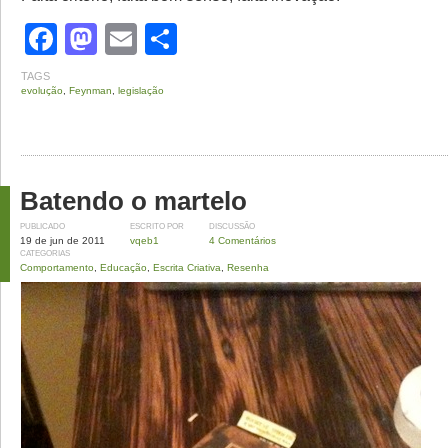
Facebook
Mastodon
Email
Share
TAGS
evolução
,
Feynman
,
legislação
Batendo o martelo
PUBLICADO
ESCRITO POR
DISCUSSÃO
19 de jun de 2011
vqeb1
4 Comentários
CATEGORIAS
Comportamento
,
Educação
,
Escrita Criativa
,
Resenha