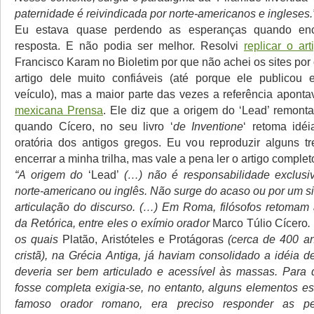
paternidade é reivindicada por norte-americanos e ingleses.
Eu estava quase perdendo as esperanças quando enc
resposta. E não podia ser melhor. Resolvi
replicar o art
Francisco Karam no Bioletim por que não achei os sites por
artigo dele muito confiáveis (até porque ele publico
veículo), mas a maior parte das vezes a referência apont
mexicana Prensa
. Ele diz que a origem do ‘Lead’ remont
quando Cícero, no seu livro ‘
de Inventione
‘ retoma idéi
oratória dos antigos gregos. Eu vou reproduzir alguns t
encerrar a minha trilha, mas vale a pena ler o artigo complet
“A origem do
‘Lead’
(…) não é responsabilidade exclusiv
norte-americano ou inglês. Não surge do acaso ou por um si
articulação do discurso. (…) Em Roma, filósofos retomam 
da Retórica, entre eles o exímio orador
Marco Túlio Cícero
.
os quais
Platão, Aristóteles e Protágoras
(cerca de 400 an
cristã), na Grécia Antiga, já haviam consolidado a idéia 
deveria ser bem articulado e acessível às massas. Para
fosse completa exigia-se, no entanto, alguns elementos es
famoso orador romano, era preciso responder as p