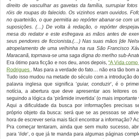
direito de vasculhar as gavetas da família, surrupiar fotos
róis de roupas do falecido. Os vizinhos eram ouvidos. F
no quarteirão, o que permitia ao repórter abanar-se com u
suposições. (…) De volta à redação, o repórter despeja
mesa do redator e este esfregava as mãos antes de exer
seus pendores de ficcionista.(…) Nas suas mãos [de Nels
atropelamento de uma velhinha na rua São Francisco Xávi
Maracanã, toprnava-se uma saga digna do merlho sub-
Anat
Era ótimo para ficção e nos deu, anos depois,
“A Vida como 
Rodrigues
. Mas para a verdade do fato… não era tão bom a
Tudo isso mudou na metade do século com a introdução do
palavra inglesa que significa ‘
guiar, conduzir
‘, é o prime
notícia, a abertura que deve apresentar aos leitores os p
seguindo a lógica da ‘pirâmide invertida’ (o mais importante
Aqui a dificuldade da busca por informações precisas s
próprio objeto da busca: será que se as pessoas se ativ
hora de escrever seria mais fácil encontrar a informação? A
Pra começar tentaram, ainda que sem muito sucesso, abra
para ‘
lide
‘, o que já te manda para algumas páginas compl