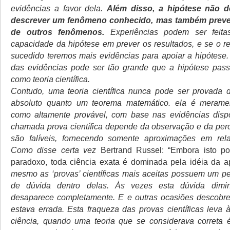
evidências a favor dela.
Além disso, a hipótese não 
descrever um fenômeno conhecido, mas também prever
de outros fenômenos.
Experiências podem ser feita
capacidade da hipótese em prever os resultados, e se o re
sucedido teremos mais evidências para apoiar a hipótese.
das evidências pode ser tão grande que a hipótese pass
como teoria científica.
Contudo, uma teoria científica nunca pode ser provad
absoluto quanto um teorema matemático. ela é merame
como altamente provável, com base nas evidências dispo
chamada prova científica depende da observação e da pe
são falíveis, fornecendo somente aproximações em rel
Como disse certa vez
Bertrand Russel: “Embora isto p
paradoxo, toda ciência exata é dominada pela idéia da a
mesmo as ‘provas’ científicas mais aceitas possuem um 
de dúvida dentro delas. Às vezes esta dúvida dimi
desaparece completamente. E e outras ocasiões descobre
estava errada. Esta fraqueza das provas científicas leva 
ciência, quando uma teoria que se considerava correta é