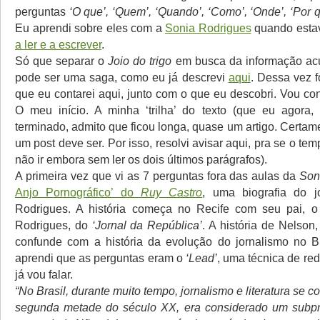
perguntas
‘O que’, ‘Quem’, ‘Quando’, ‘Como’, ‘Onde’, ‘Por q
Eu aprendi sobre eles com a
Sonia Rodrigues
quando est
a ler e a escrever
.
Só que separar o
Joio do trigo
em busca da informação ac
pode ser uma saga, como eu já descrevi
aqui
. Dessa vez f
que eu contarei aqui, junto com o que eu descobri. Vou cont
O meu início. A minha ‘trilha’ do texto (que eu agora,
terminado, admito que ficou longa, quase um artigo. Certa
um post deve ser. Por isso, resolvi avisar aqui, pra se o tem
não ir embora sem ler os dois últimos parágrafos).
A primeira vez que vi as 7 perguntas fora das aulas da
Son
Anjo Pornográfico’ do
Ruy Castro
, uma biografia do j
Rodrigues. A história começa no Recife com seu pai, o 
Rodrigues, do
‘Jornal da República’
. A história de Nelson
confunde com a história da evolução do jornalismo no Br
aprendi que as perguntas eram o
‘Lead’
, uma técnica de re
já vou falar.
“No Brasil, durante muito tempo, jornalismo e literatura se c
segunda metade do século XX, era considerado um subpr