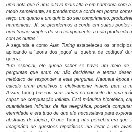
uma nota que é uma oitava mais alta e em harmonia com a n
modo semelhante, se prendermos a corda em pontos corre
terço, um quarto e um quinto do seu comprimento, produzir
harmônicas. Já se prendermos a corda em outros pontos
uma fração simples do seu comprimento, a nota produzida 
com as outras.”
A segunda é como
Alan Turing
estabeleceu os princípio
aplicando a ‘teoria dos jogos’ a ‘quebra de códigos’ d
guerra:
“Em especial, ele queria saber se havia um meio de d
perguntas que eram ou não decidíveis e tentou dese
metódico de responder a esta pergunta. Naquela época 
cálculo eram primitivos e efetivamente inúteis para a m
Assim
Turing
baseou suas idéias no conceito de uma máq
capaz de computação infinita. Está máquina hipotética, c
quantidades infinitas de fita telegráfica, poderia comput
eternidade e era tudo de que ele necessitava para explora
abstratas de lógica., O que
Turing
não percebia era que 
imaginária de questões hipotéticas iria levar a um avan